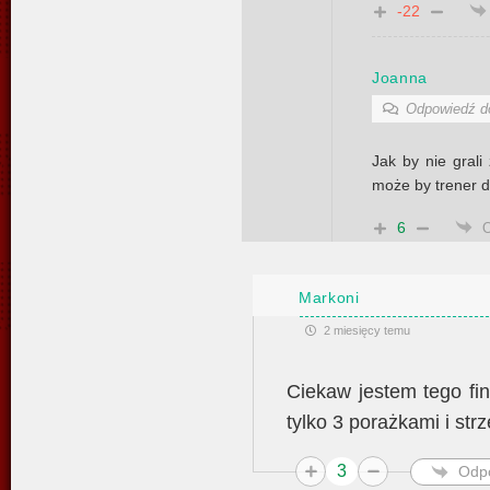
-22
Joanna
Odpowiedź 
Jak by nie grali
może by trener 
6
Markoni
2 miesięcy temu
Ciekaw jestem tego fin
tylko 3 porażkami i str
3
Odp