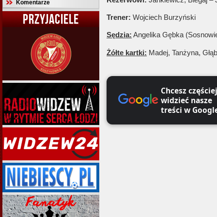
Komentarze
PRZYJACIELE
Trener:
Wojciech Burzyński
Sędzia:
Angelika Gębka (Sosnowi
Żółte kartki:
Madej, Tanżyna, Głąb
Chcesz częście
widzieć nasze
treści w Googl