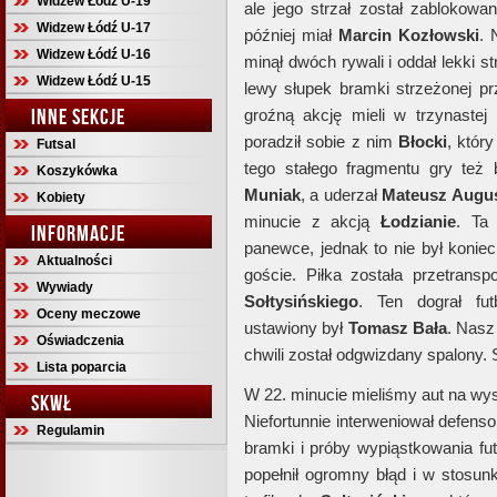
Widzew Łódź U-19
ale jego strzał został zablokowa
Widzew Łódź U-17
później miał
Marcin Kozłowski
. 
Widzew Łódź U-16
minął dwóch rywali i oddał lekki s
Widzew Łódź U-15
lewy słupek bramki strzeżonej p
INNE SEKCJE
groźną akcję mieli w trzynastej
poradził sobie z nim
Błocki
, któr
Futsal
tego stałego fragmentu gry też
Koszykówka
Muniak
, a uderzał
Mateusz Augus
Kobiety
minucie z akcją
Łodzianie
. Ta 
INFORMACJE
panewce, jednak to nie był koniec
Aktualności
goście. Piłka została przetran
Wywiady
Sołtysińskiego
. Ten dograł fu
Oceny meczowe
ustawiony był
Tomasz Bała
. Nasz
Oświadczenia
chwili został odgwizdany spalony.
Lista poparcia
W 22. minucie mieliśmy aut na wy
SKWŁ
Niefortunnie interweniował defenso
Regulamin
bramki i próby wypiąstkowania f
popełnił ogromny błąd i w stosunk