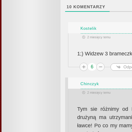
10
KOMENTARZY
Kostelik
2 miesięcy temu
1;) Widzew 3 brameczk
6
Odp
Chinczyk
2 miesięcy temu
Tym sie różnimy od L
drużyną ma utrzyman
ławce! Po co my mamy 