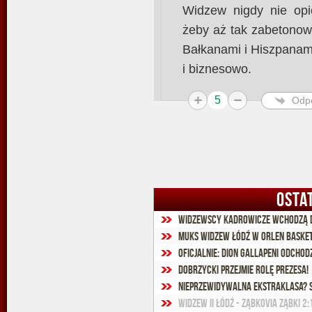
Widzew nigdy nie opi
żeby aż tak zabetonow
Bałkanami i Hiszpanami
i biznesowo.
5
Odp
OSTA
Widzewscy kadrowicze wchodzą 
MUKS Widzew Łódź w Orlen Basket
Oficjalnie: Dion Gallapeni odchod
Dobrzycki przejmie rolę prezesa!
Nieprzewidywalna Ekstraklasa? 
Widzew II Łódź - Ząbkovia Ząbki 2:1