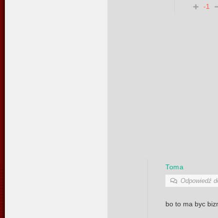
-1
Toma
Odpowiedź 
bo to ma byc biz