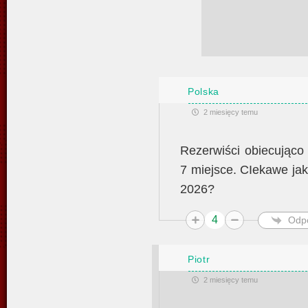
Polska
2 miesięcy temu
Rezerwiści obiecująco 
7 miejsce. CIekawe jak
2026?
4
Odp
Piotr
2 miesięcy temu