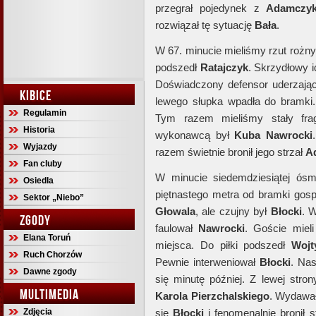
przegrał pojedynek z
Adamczy
rozwiązał tę sytuację
Bała
.
W 67. minucie mieliśmy rzut rożny
podszedł
Ratajczyk
. Skrzydłowy i
Doświadczony defensor uderzając 
KIBICE
lewego słupka wpadła do bramki. 
Regulamin
Tym razem mieliśmy stały frag
Historia
wykonawcą był
Kuba Nawrocki
Wyjazdy
razem świetnie bronił jego strzał
A
Fan cluby
W minucie siedemdziesiątej ósm
Osiedla
piętnastego metra od bramki gos
Sektor „Niebo”
Głowala
, ale czujny był
Błocki
. 
ZGODY
faulował
Nawrocki
. Goście miel
Elana Toruń
miejsca. Do piłki podszedł
Wojt
Ruch Chorzów
Pewnie interweniował
Błocki
. Nas
Dawne zgody
się minutę później. Z lewej stro
MULTIMEDIA
Karola Pierzchalskiego
. Wydawał
Zdjęcia
się
Błocki
i fenomenalnie bronił 