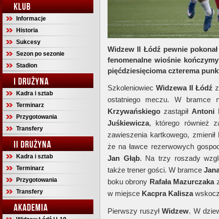
KLUB
Informacje
Historia
Sukcesy
Widzew II Łódź pewnie pokonał
Sezon po sezonie
fenomenalne wiośnie kończymy 
Stadion
pięćdziesięcioma czterema punk
I DRUŻYNA
Szkoleniowiec
Widzewa II Łódź
z
Kadra i sztab
ostatniego meczu. W bramce 
Terminarz
Krzywańskiego
zastąpił
Antoni 
Przygotowania
Juśkiewicza
, którego również 
Transfery
zawieszenia kartkowego, zmienił
II DRUŻYNA
że na ławce rezerwowych gospodar
Kadra i sztab
Jan Głąb
. Na trzy roszady wzgl
Terminarz
także trener gości. W bramce
Jana
Przygotowania
boku obrony
Rafała Mazurczaka
z
Transfery
w miejsce
Kacpra Kalisza
wskocz
AKADEMIA
Pierwszy ruszył
Widzew
. W dzie