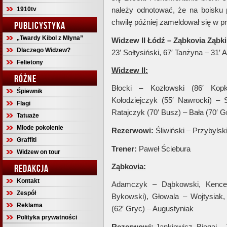
1910tv
należy odnotować, że na boisku p
chwilę później zameldował się w pr
PUBLICYSTYKA
„Twardy Kibol z Młyna”
Widzew II Łódź – Ząbkovia Ząbk
Dlaczego Widzew?
23′ Sołtysiński, 67′ Tanżyna – 31′ 
Felietony
Widzew II:
RÓŻNE
Błocki – Kozłowski (86′ Kopko
Śpiewnik
Kołodziejczyk (55′ Nawrocki) – S
Flagi
Ratajczyk (70′ Busz) – Bała (70′ G
Tatuaże
Młode pokolenie
Rezerwowi:
Śliwiński – Przybylsk
Graffiti
Trener:
Paweł Ściebura
Widzew on tour
Ząbkovia:
REDAKCJA
Kontakt
Adamczyk – Dąbkowski, Kencel,
Zespół
Bykowski), Głowala – Wojtysiak,
Reklama
(62′ Gryc) – Augustyniak
Polityka prywatności
Rezerwowi:
Jankiewicz, Biegaj – 