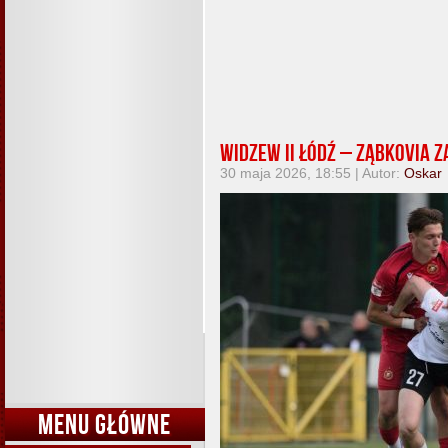
Widzew II Łódź – Ząbkovia Zą
30 maja 2026, 18:55 | Autor:
Oskar
MENU GŁÓWNE