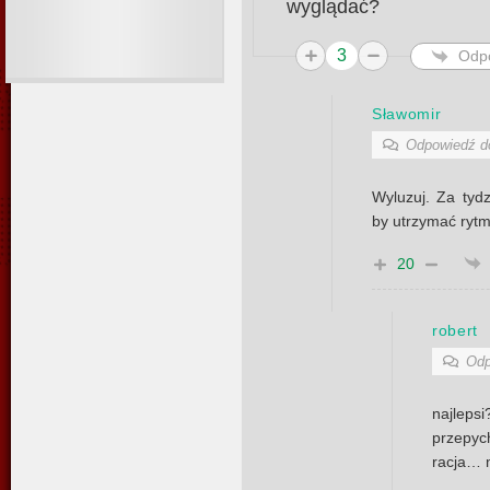
wyglądać?
3
Odp
Sławomir
Odpowiedź 
Wyluzuj. Za tydz
by utrzymać ryt
20
robert
Odp
najlepsi
przepy
racja… m