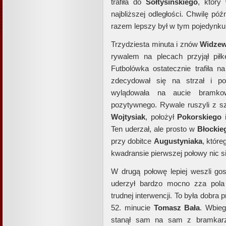
trafiła do
Sołtysińskiego
, który
najbliższej odległości. Chwilę pó
razem lepszy był w tym pojedynk
Trzydziesta minuta i znów
Widzew
rywalem na plecach przyjął pił
Futbolówka ostatecznie trafiła 
zdecydował się na strzał i po
wylądowała na aucie bramko
pozytywnego. Rywale ruszyli z s
Wojtysiak
, położył
Pokorskiego
i
Ten uderzał, ale prosto w
Błockie
przy dobitce
Augustyniaka
, które
kwadransie pierwszej połowy nic si
W drugą połowę lepiej weszli go
uderzył bardzo mocno zza pol
trudnej interwencji. To była dobr
52. minucie
Tomasz Bała
. Wbie
stanął sam na sam z bramka