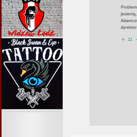
Proble
jesieni
Adamczu
dyrekto
11