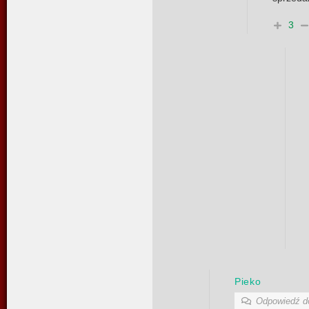
3
Pieko
Odpowiedź 