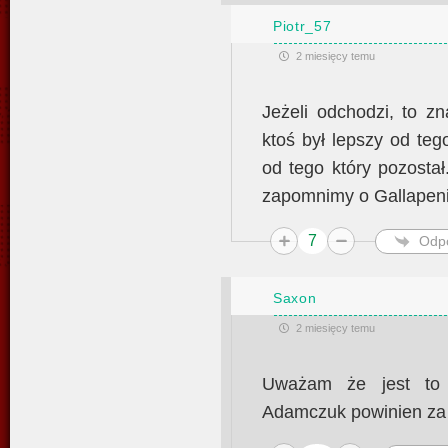
Piotr_57
2 miesięcy temu
Jeżeli odchodzi, to z
ktoś był lepszy od teg
od tego który pozostał.
zapomnimy o Gallapen
7
Odp
Saxon
2 miesięcy temu
Uważam że jest to 
Adamczuk powinien za