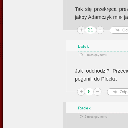
Tak się przekręca pre
jakby Adamczyk miał ja
21
Od
Bolek
2 miesięcy temu
Jak odchodzi? Przecie
pogonili do Plocka
8
Odp
Radek
2 miesięcy temu