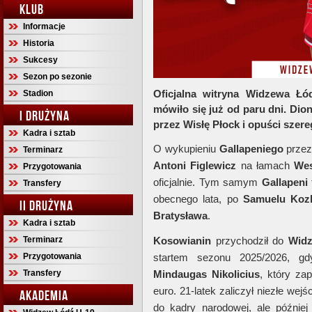
KLUB
Informacje
Historia
Sukcesy
Sezon po sezonie
Oficjalna witryna Widzewa Łód
Stadion
mówiło się już od paru dni. Dio
I DRUŻYNA
przez Wisłę Płock i opuści szere
Kadra i sztab
O wykupieniu
Gallapeniego
przez
Terminarz
Antoni Figlewicz
na łamach
Wes
Przygotowania
oficjalnie. Tym samym
Gallapeni
Transfery
obecnego lata, po
Samuelu Koz
II DRUŻYNA
Bratysława
.
Kadra i sztab
Terminarz
Kosowianin
przychodził do
Wid
Przygotowania
startem sezonu 2025/2026, gd
Transfery
Mindaugas Nikolicius
, który za
euro. 21-latek zaliczył niezłe wej
AKADEMIA
do kadry narodowej, ale późnie