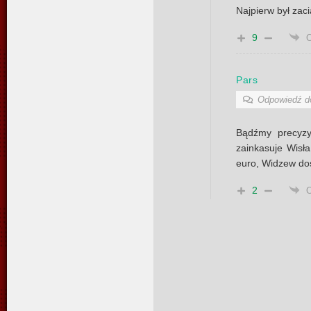
Najpierw był zac
9
Pars
Odpowiedź 
Bądźmy precyzy
zainkasuje Wisła
euro, Widzew dos
2