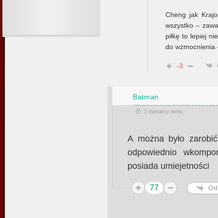
Cheng jak Krajo
wszystko – zawar
piłkę to lepiej 
do wzmocnienia 
-3
Batman
2 miesięcy temu
A można było zarobić
odpowiednio wkompo
posiada umiejetności
77
Od