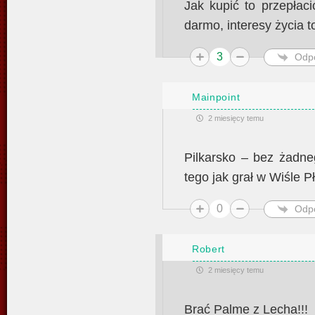
Jak kupić to przepłac
darmo, interesy życia t
3
Odp
Mainpoint
2 miesięcy temu
Pilkarsko – bez żadneg
tego jak grał w Wiśle P
0
Odp
Robert
2 miesięcy temu
Brać Palme z Lecha!!!