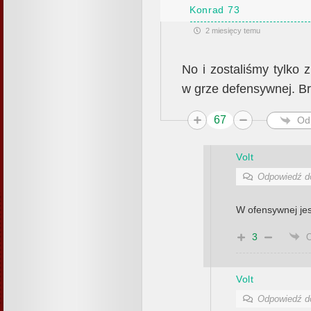
Konrad 73
2 miesięcy temu
No i zostaliśmy tylko
w grze defensywnej. 
67
Od
Volt
Odpowiedź 
W ofensywnej jes
3
Volt
Odpowiedź 