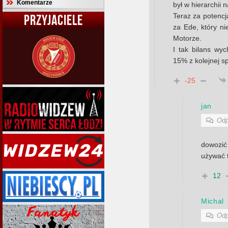
Komentarze
był w hierarchii 
Teraz za potencja
PRZYJACIELE
za Ede, który ni
Motorze.
I tak bilans wy
15% z kolejnej s
-25
jan
Odp
dowozić 
używać 
12
Michal
Odp