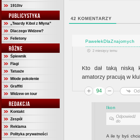
1910tv
PUBLICYSTYKA
42
KOMENTARZY
„Twardy Kibol z Młyna”
Dlaczego Widzew?
Felietony
PawełekDlaZnajomych
RÓŻNE
2 miesięcy temu
Śpiewnik
Flagi
Kto dał taką niską 
Tatuaże
amatorzy pracują w klu
Młode pokolenie
Graffiti
94
Od
Widzew on tour
REDAKCJA
Ikon
Kontakt
Odpowiedź
Zespół
do
Reklama
Polityka prywatności
A ile ty byś chci