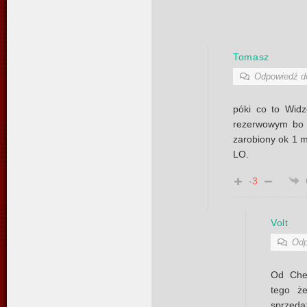
Tomasz
Odpowiedź 
póki co to Widz
rezerwowym bo 
zarobiony ok 1 
LO.
-3
Volt
Odp
Od Che
tego ż
sprzed