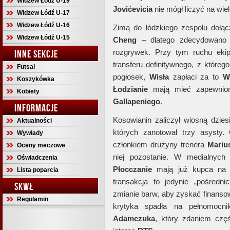
Widzew Łódź U-19
Jovićevicia
nie mógł liczyć na wiel
Widzew Łódź U-17
Widzew Łódź U-16
Zimą do łódzkiego zespołu dołąc
Widzew Łódź U-15
Cheng
– dlatego zdecydowano 
rozgrywek. Przy tym ruchu ek
INNE SEKCJE
transferu definitywnego, z któreg
Futsal
pogłosek,
Wisła
zapłaci za to
W
Koszykówka
Łodzianie
mają mieć zapewnion
Kobiety
Gallapeniego
.
INFORMACJE
Kosowianin zaliczył wiosną dzie
Aktualności
których zanotował trzy asysty
Wywiady
członkiem drużyny trenera
Mariu
Oceny meczowe
niej pozostanie. W medialnych 
Oświadczenia
Płocczanie
mają już kupca na d
Lista poparcia
transakcja to jedynie „pośredn
SKWŁ
zmianie barw, aby zyskać finansow
Regulamin
krytyka spadła na pełnomocn
Adamczuka
, który zdaniem częś