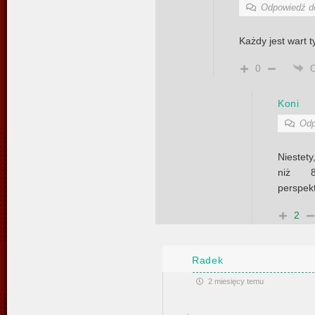
Odpowiedź 
Każdy jest wart t
0
Koni
Odp
Niestety
niż 8
perspekt
2
Radek
2 miesięcy temu