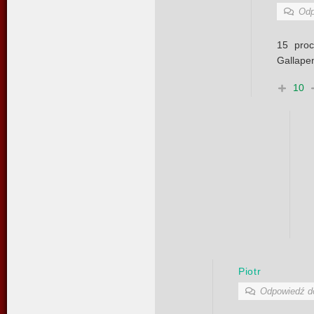
Odp
15 proc
Gallapen
10
Piotr
Odpowiedź 