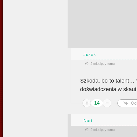
Juzek
2 miesięcy temu
Szkoda, bo to talent… 
doświadczenia w skaut
14
Od
Nart
2 miesięcy temu