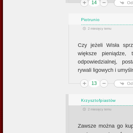
14
Od
Piotrunio
2 miesięcy temu
Czy jeżeli Wisła sp
większe pieniądze,
odpowiedzialnej, po
rywali ligowych i umyś
13
Od
Krzysztofpiastòw
2 miesięcy temu
Zawsze można go kup