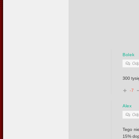
Bolek
Odp
300 tysi
-7
Alex
Odp
Tego ni
15% dop