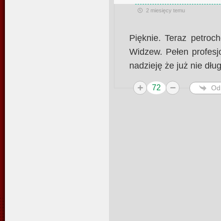
2 miesięcy temu
Pięknie. Teraz petroc
Widzew. Pełen profes
nadzieję że już nie dł
72
Od