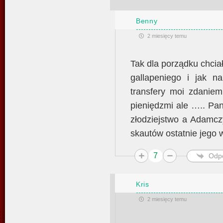
Benny
2 miesięcy temu
Tak dla porządku chci
gallapeniego i jak 
transfery moi zdaniem
pieniędzmi ale ….. Pan
złodziejstwo a Adamcz
skautów ostatnie jego 
7
Odp
Kris
2 miesięcy temu