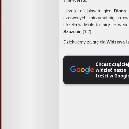
interes
RTS
.
Licznik oficjalnych gier
Diona 
czerwonych zatrzymał się na dwun
strzelców. Miało to miejsce w s
Szczecin
(1:2).
Dziękujemy za grę dla
Widzewa
i
Chcesz częście
widzieć nasze
treści w Googl