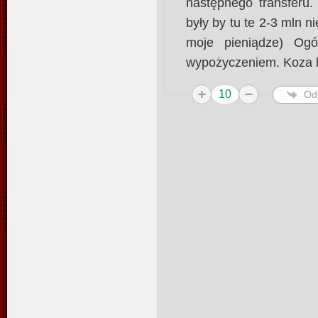
następnego transferu
były by tu te 2-3 mln n
moje pieniądze) Ogó
wypożyczeniem. Koza b
10
Od