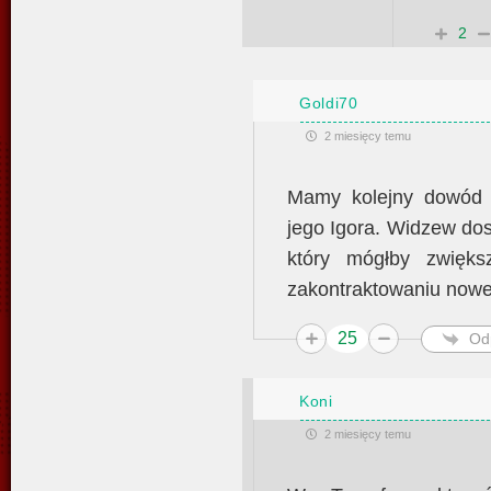
2
Goldi70
2 miesięcy temu
Mamy kolejny dowód 
jego Igora. Widzew dos
który mógłby zwięks
zakontraktowaniu nowe
25
Od
Koni
2 miesięcy temu