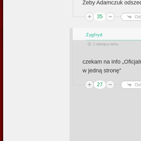
Żeby Adamczuk odszedł
35
Od
Zygfryd
2 miesięcy temu
czekam na info „Oficj
w jedną stronę”
27
Od