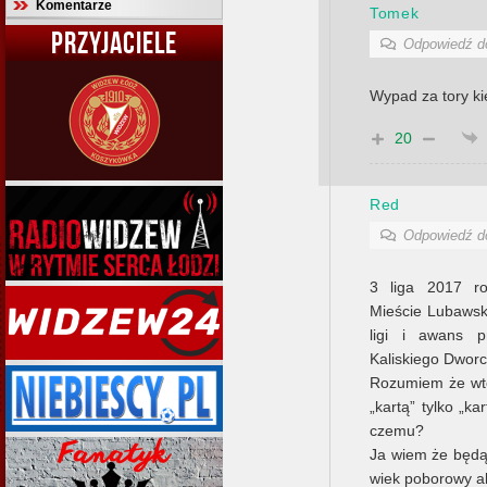
Komentarze
Tomek
PRZYJACIELE
Odpowiedź 
Wypad za tory ki
20
Red
Odpowiedź 
3 liga 2017 r
Mieście Lubawsk
ligi i awans p
Kaliskiego Dworc
Rozumiem że wte
„kartą” tylko „k
czemu?
Ja wiem że będą
wiek poborowy al