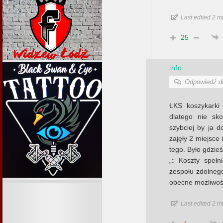
Last edited 2 
25
info
Odpowiedź 
ŁKS koszykarki 
dlatego nie sko
szybciej by ja d
zajęły 2 miejsce 
tego. Było gdzie
„
:
Koszty spełni
zespołu zdolnego
obecne możliwośc
Last edited 2 m