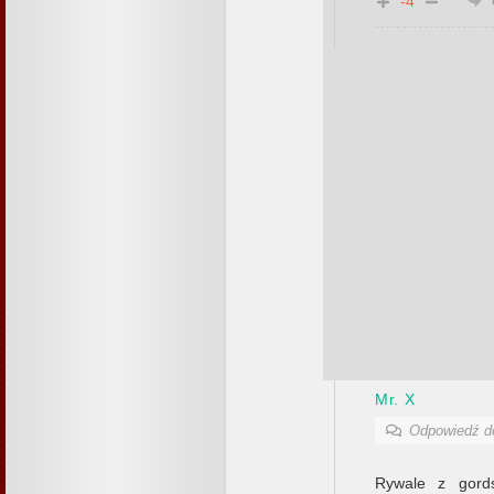
-4
Mr. X
Odpowiedź 
Rywale z gords