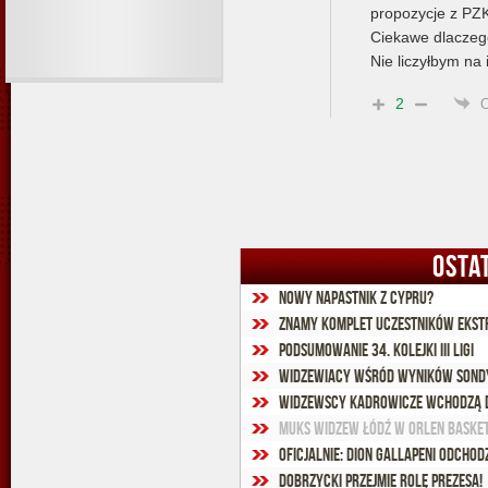
propozycje z PZKo
Ciekawe dlacze
Nie liczyłbym na 
2
OSTA
Nowy napastnik z Cypru?
Znamy komplet uczestników Ekst
Podsumowanie 34. kolejki III ligi
Widzewiacy wśród wyników sondy
Widzewscy kadrowicze wchodzą 
MUKS Widzew Łódź w Orlen Basket
Oficjalnie: Dion Gallapeni odchod
Dobrzycki przejmie rolę prezesa!