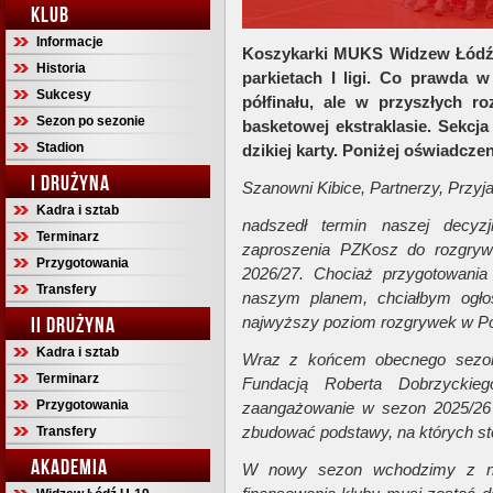
KLUB
Informacje
Koszykarki MUKS Widzew Łódź m
Historia
parkietach I ligi. Co prawda w 
Sukcesy
półfinału, ale w przyszłych 
Sezon po sezonie
basketowej ekstraklasie. Sekcja 
Stadion
dzikiej karty. Poniżej oświadcze
I DRUŻYNA
Szanowni Kibice, Partnerzy, Przyj
Kadra i sztab
nadszedł termin naszej decyzj
Terminarz
zaproszenia PZKosz do rozgryw
Przygotowania
2026/27. Chociaż przygotowania
Transfery
naszym planem, chciałbym ogło
II DRUŻYNA
najwyższy poziom rozgrywek w Pol
Kadra i sztab
Wraz z końcem obecnego sezon
Terminarz
Fundacją Roberta Dobrzyckie
Przygotowania
zaangażowanie w sezon 2025/26
zbudować podstawy, na których sto
Transfery
AKADEMIA
W nowy sezon wchodzimy z now