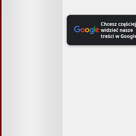
Chcesz częście
widzieć nasze
treści w Googl