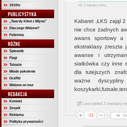
1910tv
2 miesięcy temu
PUBLICYSTYKA
Kabaret ,ŁKS zajął 2 
„Twardy Kibol z Młyna”
Dlaczego Widzew?
nie chce żadnych aw
Felietony
awans sportowy a 
RÓŻNE
ekstraklasy zreszta 
Śpiewnik
awanse i utrzyman
Flagi
siatkówka czy inne 
Tatuaże
dla tutejszych znaf
Młode pokolenie
Graffiti
ważne dyscypli
Widzew on tour
koszykarki,futsale,tera
REDAKCJA
Kontakt
Last edited 2 miesięcy 
Zespół
Reklama
-31
O
Polityka prywatności