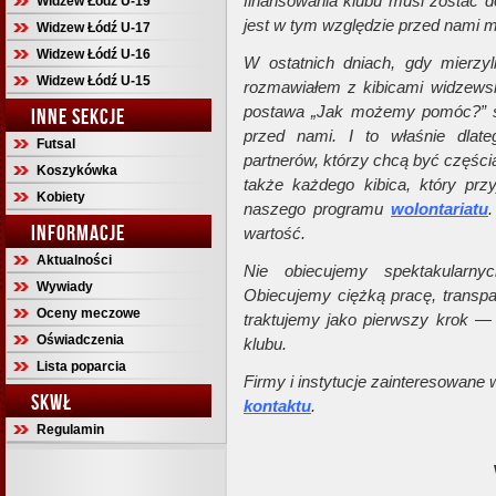
finansowania klubu musi zostać d
Widzew Łódź U-19
jest w tym względzie przed nami 
Widzew Łódź U-17
Widzew Łódź U-16
W ostatnich dniach, gdy mierzy
Widzew Łódź U-15
rozmawiałem z kibicami widzewsk
postawa „Jak możemy pomóc?” spr
INNE SEKCJE
przed nami. I to właśnie dla
Futsal
partnerów, którzy chcą być częścią 
Koszykówka
także każdego kibica, który przy
Kobiety
naszego programu
wolontariatu
INFORMACJE
wartość.
Aktualności
Nie obiecujemy spektakularn
Wywiady
Obiecujemy ciężką pracę, transp
Oceny meczowe
traktujemy jako pierwszy krok — f
Oświadczenia
klubu.
Lista poparcia
Firmy i instytucje zainteresowan
SKWŁ
kontaktu
.
Regulamin