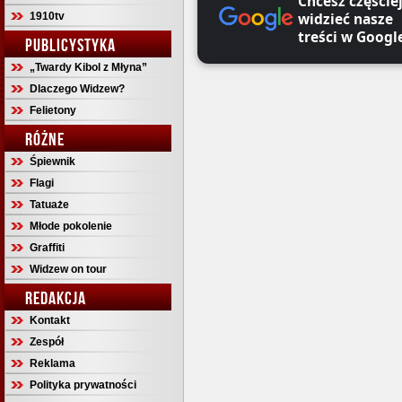
Chcesz częście
widzieć nasze
1910tv
treści w Googl
PUBLICYSTYKA
„Twardy Kibol z Młyna”
Dlaczego Widzew?
Felietony
RÓŻNE
Śpiewnik
Flagi
Tatuaże
Młode pokolenie
Graffiti
Widzew on tour
REDAKCJA
Kontakt
Zespół
Reklama
Polityka prywatności