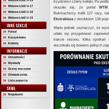
Widzew Łódź U-19
trzydzieści cztery kolejki. Po podl
Widzew Łódź U-17
okazało się, że portal
WTM
Widzew Łódź U-16
Bukmacherzy trafili 127 razy, n
Widzew Łódź U-15
Ekstraklasa
z dorobkiem 136 pop
INNE SEKCJE
Warto jednak zaznaczyć, że wyn
Futsal
udało się przygotować zapowie
Koszykówka
trakcie sezonu. Kilka spotkań
Kobiety
doczekało się bowiem pełnych zapo
INFORMACJE
Aktualności
Wywiady
Oceny meczowe
Oświadczenia
Lista poparcia
SKWŁ
Regulamin