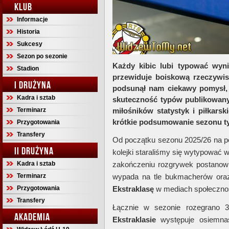
KLUB
Informacje
Historia
Sukcesy
Sezon po sezonie
Każdy kibic lubi typować wyni
Stadion
przewiduje boiskową rzeczywis
I DRUŻYNA
podsunął nam ciekawy pomysł,
Kadra i sztab
skuteczność typów publikowanyc
Terminarz
miłośników statystyk i piłkars
krótkie podsumowanie sezonu ty
Przygotowania
Transfery
Od początku sezonu 2025/26 na p
II DRUŻYNA
kolejki staraliśmy się wytypować 
Kadra i sztab
zakończeniu rozgrywek postanowi
Terminarz
wypada na tle bukmacherów oraz
Przygotowania
Ekstraklasę
w mediach społeczno
Transfery
Łącznie w sezonie rozegrano 3
AKADEMIA
Ekstraklasie
występuje osiemnaś