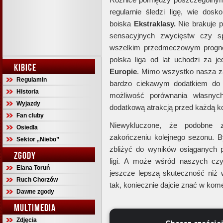
regularnie śledzi ligę, wie dosk
boiska
Ekstraklasy.
Nie brakuje p
sensacyjnych zwycięstw czy sp
wszelkim przedmeczowym progno
polska liga od lat uchodzi za j
KIBICE
Europie
. Mimo wszystko nasza z
Regulamin
bardzo ciekawym dodatkiem do l
Historia
możliwość porównania własnych
Wyjazdy
dodatkową atrakcją przed każdą ko
Fan cluby
Niewykluczone, że podobne z
Osiedla
zakończeniu kolejnego sezonu. B
Sektor „Niebo”
zbliżyć do wyników osiąganych 
ZGODY
ligi. A może wśród naszych czyt
Elana Toruń
jeszcze lepszą skuteczność niż 
Ruch Chorzów
tak, koniecznie dajcie znać w kom
Dawne zgody
MULTIMEDIA
Zdjęcia