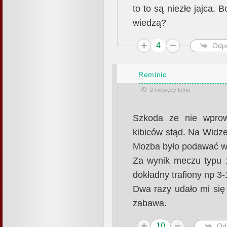
to to są niezłe jajca.
wiedzą?
4
Odp
Reminio
2 miesięcy temu
Szkoda ze nie wprowa
kibiców stąd. Na Wid
Mozba było podawać wyn
Za wynik meczu typu 1
dokładny trafiony np 3-
Dwa razy udało mi się
zabawa.
10
Od