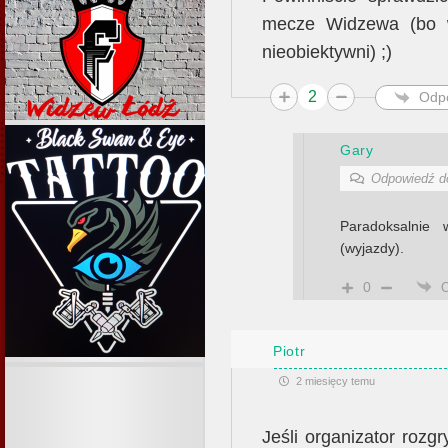
mecze Widzewa (bo w
nieobiektywni) ;)
2
Odp
Gary
Odpowiedź 
Paradoksalnie
(wyjazdy).
0
Piotr
2 miesięcy temu
Jeśli organizator roz