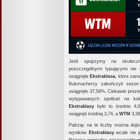
Jeśli spojrzymy na skutecz
poszczególnymi typującymi nie 
osiągnęła
Ekstraklasa,
która zano
Bukmacherzy zakończyli sezo
osiągnęło 37,58%. Ciekawie prezen
wytypowanych spotkań na kole
Ekstraklasy
było to średnio 4,0
osiągnęli średnią 3,74, a
WTM
3,38
Patrząc na te liczby można doj
wyników
Ekstraklasy
wcale nie j
Różnice pomiędzy poszczególnymi