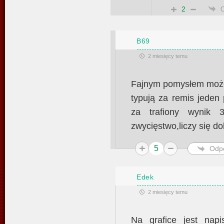
2
B69
2 miesięcy temu
Fajnym pomysłem może 
typują za remis jeden
za trafiony wynik 
zwycięstwo,liczy się do
5
Odp
Edek
2 miesięcy temu
Na grafice jest napi