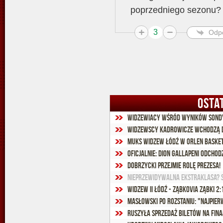
poprzedniego sezonu?
3
Odp
OSTA
Widzewiacy wśród wyników sondy
Widzewscy kadrowicze wchodzą 
MUKS Widzew Łódź w Orlen Basket
Oficjalnie: Dion Gallapeni odchod
Dobrzycki przejmie rolę prezesa!
Nieprzewidywalna Ekstraklasa? 
Widzew II Łódź - Ząbkovia Ząbki 2:1
Ruszyła sprzedaż biletów na fin