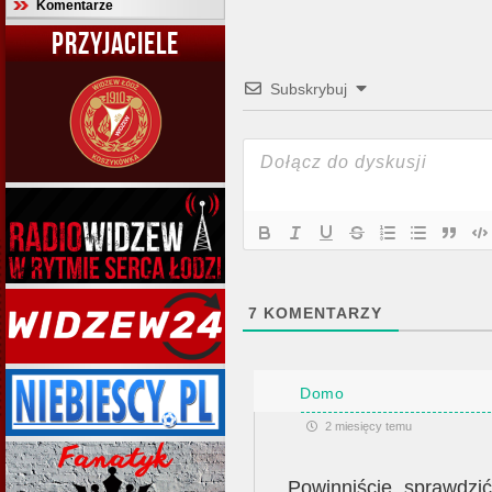
Komentarze
PRZYJACIELE
Subskrybuj
7
KOMENTARZY
Domo
2 miesięcy temu
Powinniście sprawdzi