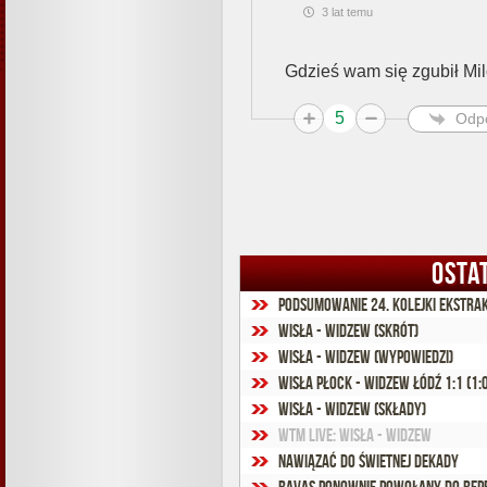
3 lat temu
Gdzieś wam się zgubił Mi
5
Odp
OSTA
Podsumowanie 24. kolejki Ekstra
Wisła - Widzew (skrót)
Wisła - Widzew (wypowiedzi)
Wisła Płock - Widzew Łódź 1:1 (1:
Wisła - Widzew (składy)
WTM Live: Wisła - Widzew
Nawiązać do świetnej dekady