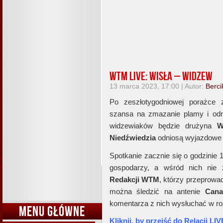
WTM Live: Wisła – Widzew
13 marca 2023, 17:00 | Autor:
Berci
Po zeszłotygodniowej porażce
szansa na zmazanie plamy i od
widzewiaków będzie drużyna
W
Niedźwiedzia
odniosą wyjazdowe
Spotkanie zacznie się o godzinie 1
gospodarzy, a wśród nich nie z
Redakcji WTM
, którzy przeprowa
można śledzić na antenie
Cana
komentarza z nich wysłuchać w ro
MENU GŁÓWNE
Kliknij, by przejść do Relacji LIV