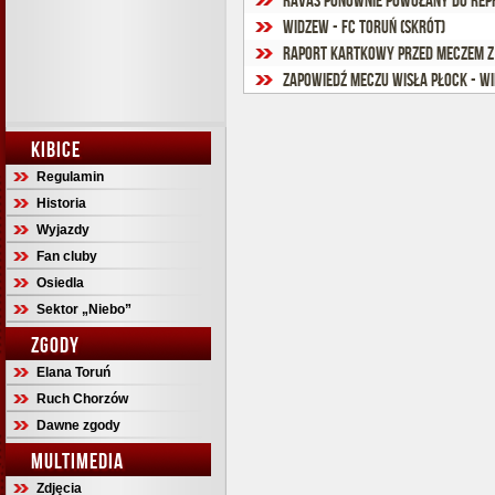
Ravas ponownie powołany do repr
Widzew - FC Toruń (skrót)
Raport kartkowy przed meczem z
Zapowiedź meczu Wisła Płock - W
KIBICE
Regulamin
Historia
Wyjazdy
Fan cluby
Osiedla
Sektor „Niebo”
ZGODY
Elana Toruń
Ruch Chorzów
Dawne zgody
MULTIMEDIA
Zdjęcia