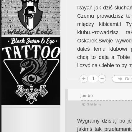
Rayan jak dziś słucha
Czemu prowadzisz te 
między kibicami.I T
klubu.Prowadzisz 
Oskarek.Swoje wywody
dałeś temu klubowi p
chcą to dają a Tobie
liczyć na Ciebie to by m
-1
Odp
jumbo
3 lat temu
Wygramy dzisiaj bo je
jakimś tak przełamani