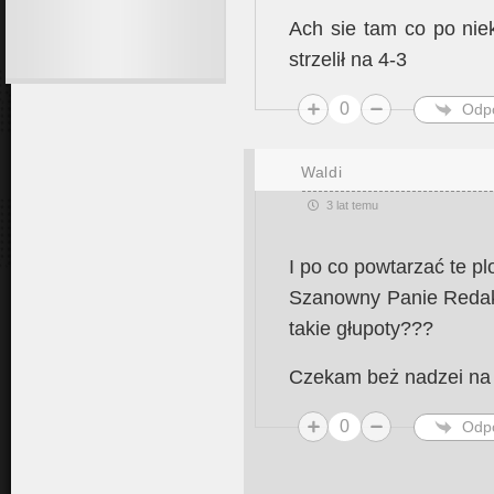
Ach sie tam co po niek
strzelił na 4-3
0
Odp
Waldi
3 lat temu
I po co powtarzać te pl
Szanowny Panie Redakt
takie głupoty???
Czekam beż nadzei na
0
Odp