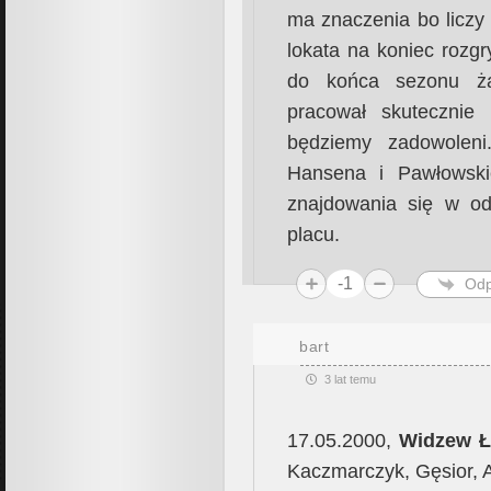
ma znaczenia bo liczy 
lokata na koniec rozg
do końca sezonu żad
pracował skutecznie
będziemy zadowoleni
Hansena i Pawłowski
znajdowania się w od
placu.
-1
Odp
bart
3 lat temu
17.05.2000,
Widzew Ł
Kaczmarczyk, Gęsior, A