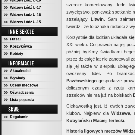
Widzew Łódź U-19
szeroko komentowany. Jedni twie
Widzew Łódź U-17
zwycięstwo, ponieważ spotkanie mi
Widzew Łódź U-16
strzelający
Litwin.
Sam zaintere
Widzew Łódź U-15
twierdzi, że to oznaka radości z wy
INNE SEKCJE
Korzystnie dla łodzian układała się
Futsal
XXI wieku. Co prawda na jej po
Koszykówka
później byliśmy świadkami hegem
Kobiety
przez dziesięć lat nie zanotowali 
INFORMACJE
się jej także w sierpniu ubiegł
Aktualności
ówczesny lider
.
Po bramka
Wywiady
Pawłowskiego
gospodarze prowadz
Oceny meczowe
doliczonym czasie z rzutu ka
Oświadczenia
strzelców nie ma już na boiskach
E
Lista poparcia
Ciekawostką jest, iż dwóch zaw
SKWŁ
klubów. Najpierw dla
Widzewa,
a
Regulamin
Kobylański
i
Maciej Terlecki
.
Historia ligowych meczów Widz