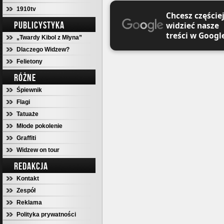
1910tv
Chcesz częście
PUBLICYSTYKA
widzieć nasze
treści w Googl
„Twardy Kibol z Młyna”
Dlaczego Widzew?
Felietony
RÓŻNE
Śpiewnik
Flagi
Tatuaże
Młode pokolenie
Graffiti
Widzew on tour
REDAKCJA
Kontakt
Zespół
Reklama
Polityka prywatności