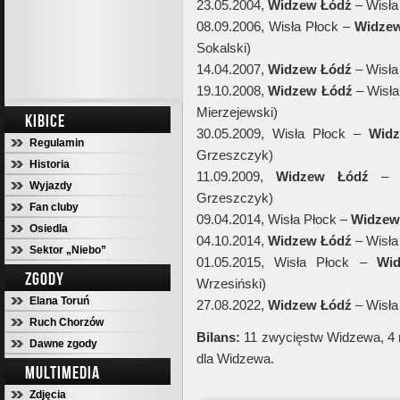
23.05.2004,
Widzew Łódź
– Wisła
08.09.2006, Wisła Płock –
Widzew
Sokalski)
14.04.2007,
Widzew Łódź
– Wisła
19.10.2008,
Widzew Łódź
– Wisła
Mierzejewski)
KIBICE
30.05.2009, Wisła Płock –
Widz
Regulamin
Grzeszczyk)
Historia
11.09.2009,
Widzew Łódź
– W
Wyjazdy
Grzeszczyk)
Fan cluby
09.04.2014, Wisła Płock –
Widzew
Osiedla
04.10.2014,
Widzew Łódź
– Wisła
Sektor „Niebo”
01.05.2015, Wisła Płock –
Wi
ZGODY
Wrzesiński)
Elana Toruń
27.08.2022,
Widzew Łódź
– Wisła
Ruch Chorzów
Bilans:
11 zwycięstw Widzewa, 4 
Dawne zgody
dla Widzewa.
MULTIMEDIA
Zdjęcia