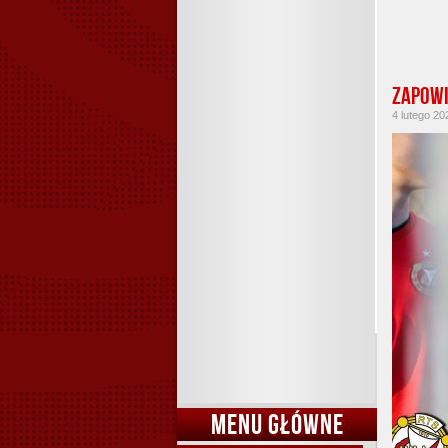
Zapowi
4 lutego 20
MENU GŁÓWNE