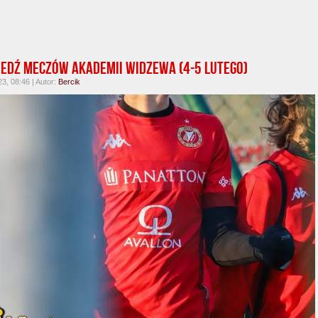
edź meczów Akademii Widzewa (4-5 lutego)
23, 08:46 | Autor:
Bercik