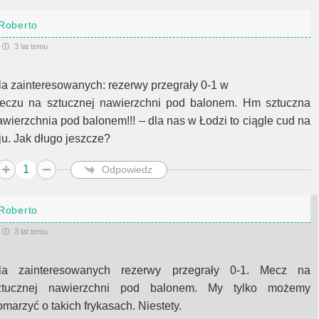
Roberto
3 lat temu
la zainteresowanych: rezerwy przegrały 0-1 w
eczu na sztucznej nawierzchni pod balonem. Hm sztuczna
awierzchnia pod balonem!!! – dla nas w Łodzi to ciągle cud na
iju. Jak długo jeszcze?
1
Odpowiedz
Roberto
3 lat temu
la zainteresowanych rezerwy przegrały 0-1. Mecz na
ztucznej nawierzchni pod balonem. My tylko możemy
omarzyć o takich frykasach. Niestety.