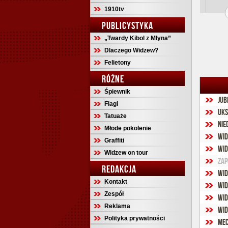
1910tv
PUBLICYSTYKA
„Twardy Kibol z Młyna”
Dlaczego Widzew?
Felietony
RÓŻNE
Śpiewnik
Jub
Flagi
UKS
Tatuaże
Nie
Młode pokolenie
Wid
Graffiti
Wid
Widzew on tour
Zap
REDAKCJA
Wid
Kontakt
Wid
Zespół
Wid
Reklama
Wid
Polityka prywatności