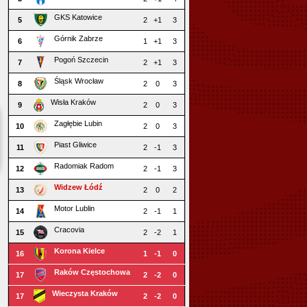
GKS Katowice
5
2
+1
3
Górnik Zabrze
6
1
+1
3
Pogoń Szczecin
7
2
+1
3
Śląsk Wrocław
8
2
0
3
Wisła Kraków
9
2
0
3
Zagłębie Lubin
10
2
0
3
Piast Gliwice
11
2
-1
3
Radomiak Radom
12
2
-1
3
Widzew Łódź
13
2
0
2
Motor Lublin
14
2
-1
1
Cracovia
15
2
-2
1
Korona Kielce
16
1
-1
0
Raków Częstochowa
17
2
-2
0
Wieczysta Kraków
17
2
-2
0