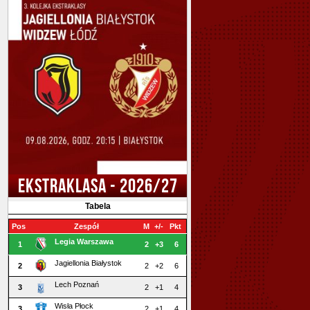
EKSTRAKLASA - 2026/27
Tabela
Pos
Zespół
M
+/-
Pkt
Legia Warszawa
1
2
+3
6
Jagiellonia Białystok
2
2
+2
6
Lech Poznań
3
2
+1
4
Wisła Płock
3
2
+1
4