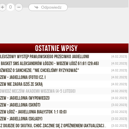
0
Odpowiedz
OSTATNIE WPISY
ileuszowy występ Pawłowskiego przeciwko Jagiellonii
[4.02.2023]
 Basket SMS Aleksandrów Łódzki - Widzew Łódź 61:81 (29:46)
[4.02.2023]
dźwiedź o Sanchezie: "Nie chcieliśmy ryzykować"
[4.02.2023]
zew - Jagiellonia (foto) cz. I
[4.02.2023]
zew nie zagra dziś ze Skrą
[4.02.2023]
owiedź meczów Akademii Widzewa (4-5 lutego)
[4.02.2023]
zew - Jagiellonia (wypowiedzi)
[4.02.2023]
zew - Jagiellonia (skrót)
[3.02.2023]
zew Łódź - Jagiellonia Białystok 1:1 (0:0)
[3.02.2023]
zew - Jagiellonia (składy)
[3.02.2023]
Mecz dojdzie do skutku, choć zacznie się z opóźnieniem (aktualizacja)
[3.02.2023]