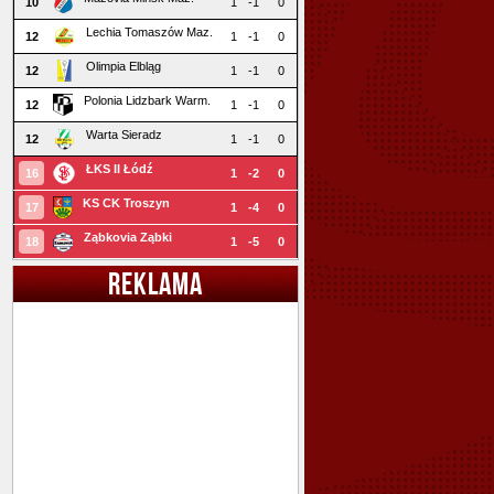
10
1
-1
0
Lechia Tomaszów Maz.
12
1
-1
0
Olimpia Elbląg
12
1
-1
0
Polonia Lidzbark Warm.
12
1
-1
0
Warta Sieradz
12
1
-1
0
ŁKS II Łódź
16
1
-2
0
KS CK Troszyn
17
1
-4
0
Ząbkovia Ząbki
18
1
-5
0
REKLAMA