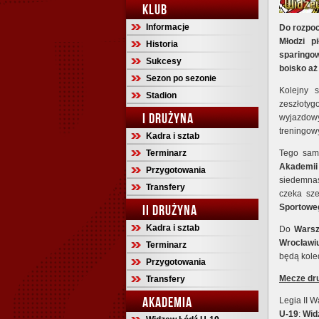
KLUB
Informacje
Do rozpoc
Młodzi p
Historia
sparingow
Sukcesy
boisko aż
Sezon po sezonie
Kolejny 
Stadion
zeszłoty
I DRUŻYNA
wyjazdow
treningow
Kadra i sztab
Terminarz
Tego sa
Akademii
Przygotowania
siedemnas
Transfery
czeka sze
II DRUŻYNA
Sportowe
Kadra i sztab
Do
Wars
Wrocławi
Terminarz
będą kole
Przygotowania
Mecze dru
Transfery
AKADEMIA
Legia II 
U-19
:
Wid