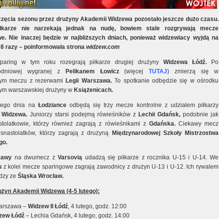
zęcia sezonu przez drużyny Akademii Widzewa pozostało jeszcze dużo czasu.
iłkarze nie narzekają jednak na nudę, bowiem stale rozgrywają mecze
e. Nie inaczej będzie w najbliższych dniach, ponieważ widzewiacy wyjdą na
 8 razy – poinformowała strona
widzew.com
sparing w tym roku rozegrają piłkarze drugiej drużyny
Widzewa Łódź.
Po
godniowej wygranej z
Pelikanem Łowicz
(więcej
TUTAJ
) zmierzą się w
ym meczu z rezerwami
Legii Warszawa.
To spotkanie odbędzie się w ośrodku
ym warszawskiej drużyny w
Książenicach.
mego dnia na
Łodziance
odbędą się trzy mecze kontrolne z udziałem piłkarzy
 Widzewa.
Juniorzy starsi podejmą rówieśników z
Lechii Gdańsk,
podobnie jak
tolatkowie, którzy również zagrają z rówieśnikami z
Gdańska.
Ciekawy mecz
snastolatków, którzy zagrają z drużyną
Międzynarodowej Szkoły Mistrzostwa
go.
zawy
na dwumecz z
Varsovią
udadzą się piłkarze z rocznika U-15 i U-14. We
u
z kolei mecze sparingowe zagrają zawodnicy z drużyn U-13 i U-12. Ich rywalem
dzy ze
Śląska Wrocław.
żyn Akademii Widzewa (4-5 lutego):
Warszawa –
Widzew II Łódź
, 4 lutego, godz. 12:00
zew Łódź
– Lechia Gdańsk, 4 lutego, godz. 14:00