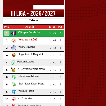
III LIGA - 2026/2027
Tabela
Pos
Zespół
M
+/-
Pkt
Olimpia Zambrów
1
1
+5
3
Widzew II Łódź
2
1
+4
3
Wigry Suwałki
3
1
+2
3
Jagiellonia II Białystok
4
1
+1
3
Pelikan Łowicz
4
1
+1
3
KTS Weszło Warszawa
6
1
+1
3
Mławianka Mława
6
1
+1
3
Świt Nowy Dwór Maz.
6
1
+1
3
Wisła II Płock
6
1
+1
3
ŁKS Łomża
10
1
-1
0
Mazovia Mińsk Maz.