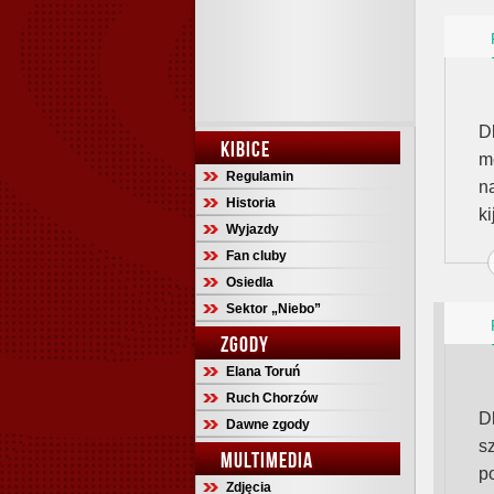
D
KIBICE
m
Regulamin
n
Historia
k
Wyjazdy
Fan cluby
Osiedla
Sektor „Niebo”
ZGODY
Elana Toruń
Ruch Chorzów
D
Dawne zgody
s
MULTIMEDIA
p
Zdjęcia