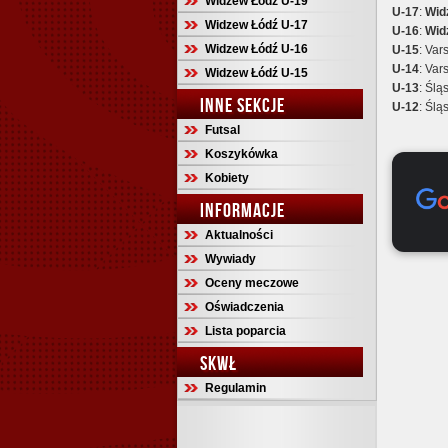
Widzew Łódź U-19
U-17
:
Wid
Widzew Łódź U-17
U-16
:
Wid
Widzew Łódź U-16
U-15
: Va
U-14
: Va
Widzew Łódź U-15
U-13
: Śl
INNE SEKCJE
U-12
: Śl
Futsal
Koszykówka
Kobiety
INFORMACJE
Aktualności
Wywiady
Oceny meczowe
Oświadczenia
Lista poparcia
SKWŁ
Regulamin