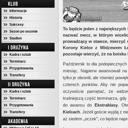
KLUB
Informacje
Historia
Sukcesy
To będzie jeden z największych h
Sezon po sezonie
nazwać mecz, w którym wicelid
Stadion
prowadzący w stawce, mierzyć s
I DRUŻYNA
Korony Kielce z Widzewem Łó
pozostaje wierzyć, że na boisku
Kadra i sztab
Terminarz
Październik to dla podopiecznyc
Przygotowania
miesiąc. Najpierw awansowali na 
Transfery
tylko je obronili, ale również pow
II DRUŻYNA
czterech punktów. Aby nie pop
oczywiście pamiętać, że widz
Kadra i sztab
trudniejszą część terminarza, gd
Terminarz
do awansu do
Ekstraklasy
. Otw
Przygotowania
Kielcach
. Jeżeli goście wyjdą z n
Transfery
aż siedem „oczek”, co będzie napr
AKADEMIA