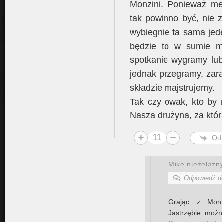
Monzini. Ponieważ me
tak powinno być, nie z
wybiegnie ta sama jede
będzie to w sumie mi
spotkanie wygramy lub
jednak przegramy, zara
składzie majstrujemy.
Tak czy owak, kto by 
Nasza drużyna, za któ
11
Od
Mike nieżelazn
Odpowiedź 
Grając z Mont
Jastrzębie możn