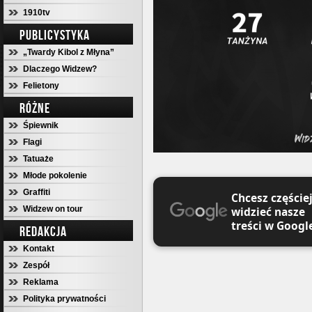
1910tv
PUBLICYSTYKA
„Twardy Kibol z Młyna”
Dlaczego Widzew?
Felietony
RÓŻNE
Śpiewnik
Flagi
Tatuaże
Młode pokolenie
Graffiti
Chcesz częście
Widzew on tour
widzieć nasze
treści w Googl
REDAKCJA
Kontakt
Zespół
Reklama
Polityka prywatności