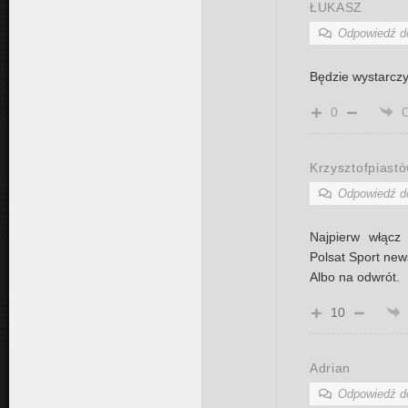
ŁUKASZ
Odpowiedź 
Będzie wystarczy
0
Krzysztofpiast
Odpowiedź 
Najpierw włącz 
Polsat Sport new
Albo na odwrót.
10
Adrian
Odpowiedź 