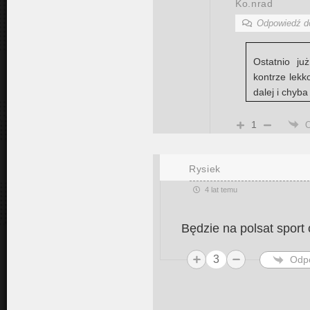
Ko.nrad
Odpowiedź 
Ostatnio ju
kontrze lekk
dalej i chyba
1
Rysiek
4 lat temu
Będzie na polsat sport 
3
Odp