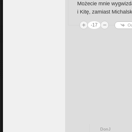
Możecie mnie wygwizda
i Kitę, zamiast Michals
-17
O
DonJ