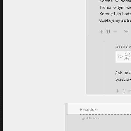
Korone w dodat
Trener o tym w
Koronę i do Łodz
dziękujemy za tra
11
Grzesi
Odp
do
Jak tak
przeciw
2
Piłsudski
4 lat temu