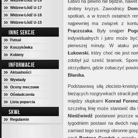
Widzew Łódź U-19
Łatwo na pewno nie będzie, nawet
Widzew Łódź U-17
drobny kryzys. Zawodnicy
Dom
Widzew Łódź U-16
spotkań, a w trzech ostatnich re
Widzew Łódź U-15
najpewniej ma związek z kont
Frączczaka
. Były snajper
Pog
INNE SEKCJE
indywidualnych i jutro może by
Futsal
pierwszej minuty. W ataku p
Koszykówka
Łukowski
, który choć nie jest n
Kobiety
zdobył już sześć bramek. Spor
INFORMACJE
skrzydłami, gdzie zobaczyć powi
Aktualności
Błanika
.
Wywiady
Podstawową siłą złocisto-krwist
Oceny meczowe
bieżących rozgrywkach stracili jed
Oświadczenia
między słupkami
Konrad Foren
Lista poparcia
szczelną linię może stanowić dla 
SKWŁ
Niedźwiedź
postanowi jeszcze w
Regulamin
tygodniem postawi na dwóch nap
zamiast tego szeregi obronne gosp
czyli
Bartosz Guzdek
z przodu,