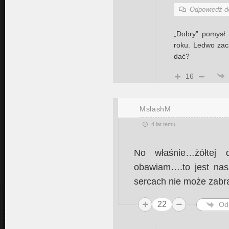
Odpowiedź 
„Dobry” pomysł.
roku. Ledwo zac
dać?
16
MslashM
4 lat temu
No właśnie…żółtej d
obawiam….to jest nas
sercach nie może zabr
22
Od