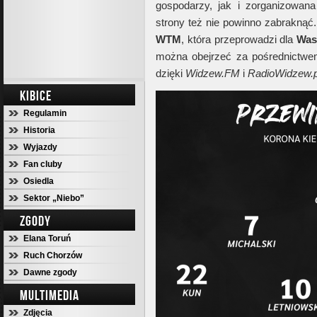
gospodarzy, jak i zorganizowana
strony też nie powinno zabraknąć
WTM
, która przeprowadzi dla
Wa
można obejrzeć za pośrednictw
dzięki
Widzew.FM
i
RadioWidzew.p
KIBICE
Regulamin
Historia
Wyjazdy
Fan cluby
Osiedla
Sektor „Niebo”
ZGODY
Elana Toruń
Ruch Chorzów
Dawne zgody
MULTIMEDIA
Zdjęcia