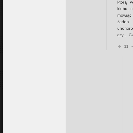
którą w
klubu, 
mówiąc j
żaden
uhonor
czy
…
Cz
11