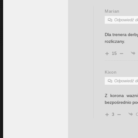
Marian
Odpowiedź 
Dla trenera derby
rozliczany.
15
Kixon
Odpowiedź 
Z korona wazni
bezpośrednio po
3