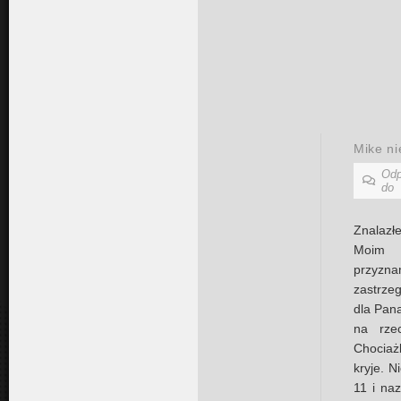
Mike ni
Odp
do
Znalazł
Moim z
przyz
zastrze
dla Pan
na rze
Chociażb
kryje. 
11 i naz