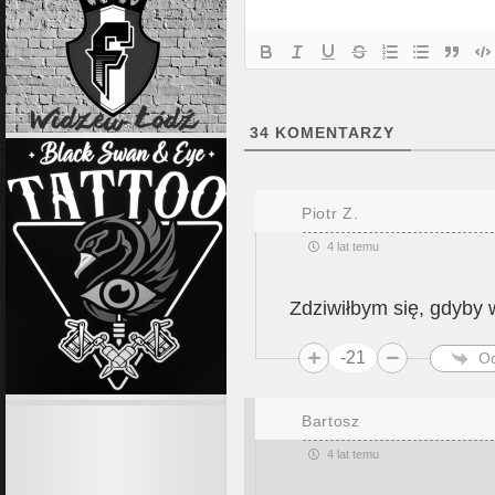
34
KOMENTARZY
Piotr Z.
4 lat temu
Zdziwiłbym się, gdyby w
-21
O
Bartosz
4 lat temu