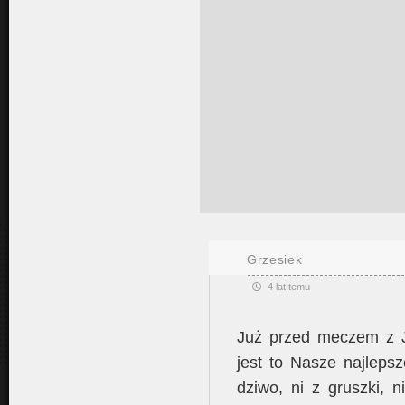
Grzesiek
4 lat temu
Już przed meczem z J
jest to Nasze najleps
dziwo, ni z gruszki, n