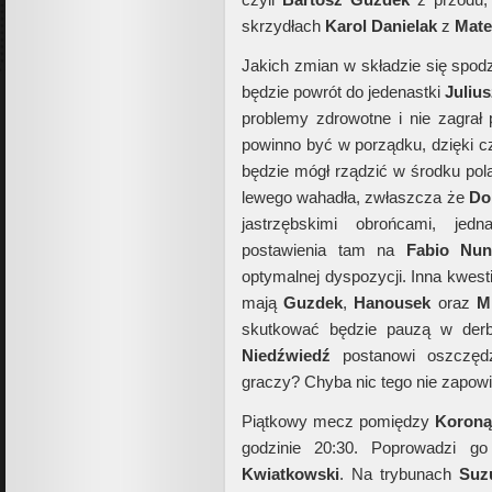
skrzydłach
Karol Danielak
z
Mate
Jakich zmian w składzie się spod
będzie powrót do jedenastki
Juliu
problemy zdrowotne i nie zagrał 
powinno być w porządku, dzięki 
będzie mógł rządzić w środku pol
lewego wahadła, zwłaszcza że
Do
jastrzębskimi obrońcami, jed
postawienia tam na
Fabio Nun
optymalnej dyspozycji. Inna kwesti
mają
Guzdek
,
Hanousek
oraz
M
skutkować będzie pauzą w de
Niedźwiedź
postanowi oszczę
graczy? Chyba nic tego nie zapow
Piątkowy mecz pomiędzy
Koroną
godzinie 20:30. Poprowadzi 
Kwiatkowski
. Na trybunach
Suz