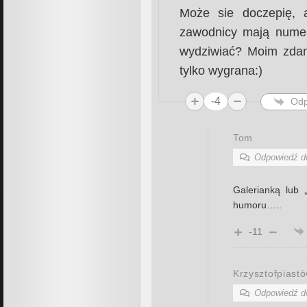
Może sie doczepię, a
zawodnicy mają numer
wydziwiać? Moim zdani
tylko wygrana:)
-4
Odp
Tom
Odpowiedź 
Galerianką lub 
humoru…..
-11
Krzysztofpiast
Odpowiedź 