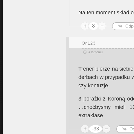
Na ten moment skład o
8
Odp
On123
4 lat temu
Trener bierze na siebi
derbach w przypadku wy
czy kontuzje.
3 porażki z Koroną o
…choćbyśmy mieli 1
extraklase
-33
O