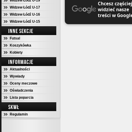
Widzew Łódź U-19
Chcesz częście
Widzew Łódź U-17
widzieć nasze
treści w Googl
Widzew Łódź U-16
Widzew Łódź U-15
INNE SEKCJE
Futsal
Koszykówka
Kobiety
INFORMACJE
Aktualności
Wywiady
Oceny meczowe
Oświadczenia
Lista poparcia
SKWŁ
Regulamin