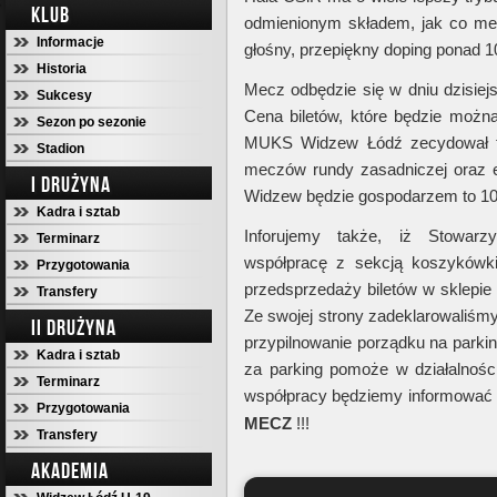
KLUB
odmienionym składem, jak co mecz
Informacje
głośny, przepiękny doping ponad 1
Historia
Mecz odbędzie się w dniu dzisiej
Sukcesy
Cena biletów, które będzie można
Sezon po sezonie
MUKS Widzew Łódź zecydował ta
Stadion
meczów rundy zasadniczej oraz 
I DRUŻYNA
Widzew będzie gospodarzem to 10
Kadra i sztab
Inforujemy także, iż Stowarz
Terminarz
współpracę z sekcją koszykówki
Przygotowania
przedsprzedaży biletów w sklepie
Transfery
Ze swojej strony zadeklarowaliśm
II DRUŻYNA
przypilnowanie porządku na parkin
Kadra i sztab
za parking pomoże w działalnośc
Terminarz
współpracy będziemy informować
Przygotowania
MECZ
!!!
Transfery
AKADEMIA