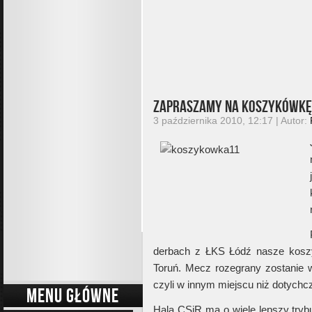
Zapraszamy na koszykówkę !
3 października 2010, 12:17 | Autor:
derbach z ŁKS Łódź nasze koszy
Toruń. Mecz rozegrany zostanie w
czyli w innym miejscu niż dotychcz
MENU GŁÓWNE
Hala CSiR ma o wiele lepszy trybu