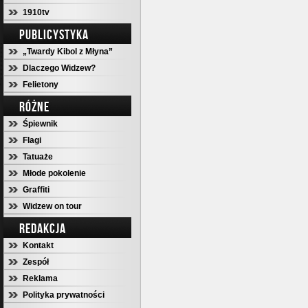
1910tv
PUBLICYSTYKA
„Twardy Kibol z Młyna”
Dlaczego Widzew?
Felietony
RÓŻNE
Śpiewnik
Flagi
Tatuaże
Młode pokolenie
Graffiti
Widzew on tour
REDAKCJA
Kontakt
Zespół
Reklama
Polityka prywatności