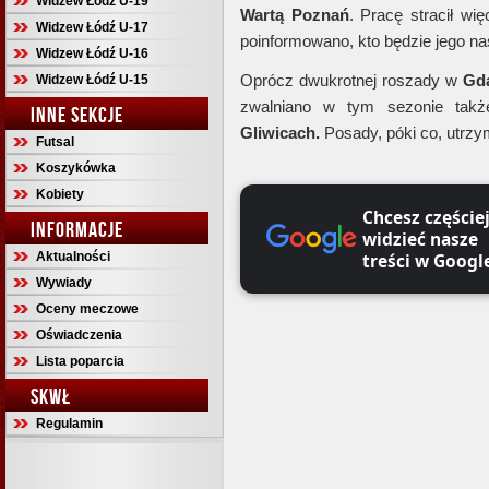
Widzew Łódź U-19
Wartą Poznań
. Pracę stracił wi
Widzew Łódź U-17
poinformowano, kto będzie jego na
Widzew Łódź U-16
Oprócz dwukrotnej roszady w
Gd
Widzew Łódź U-15
zwalniano w tym sezonie ta
INNE SEKCJE
Gliwicach.
Posady, póki co, utrzy
Futsal
Koszykówka
Kobiety
Chcesz częście
INFORMACJE
widzieć nasze
Aktualności
treści w Googl
Wywiady
Oceny meczowe
Oświadczenia
Lista poparcia
SKWŁ
Regulamin