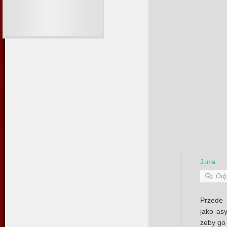
Jura
Odp
Przede 
jako as
żeby go