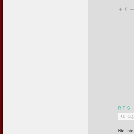
0
R T S
Odp
Nie int