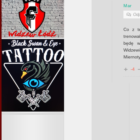
Mar
Odp
Co z t
trenował
będę wy
Widzew
Miernoty
-4