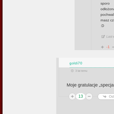
sporo 
odłożona
pochwal
masz cz
:D
Last 
-1
goldi70
3 lat temu
Moje gratulacje „specj
13
Od