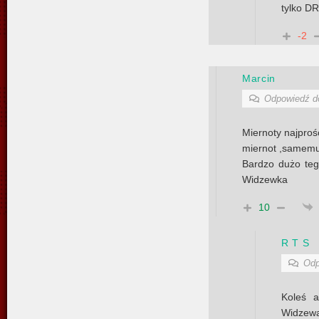
tylko D
-2
Marcin
Odpowiedź 
Miernoty najproś
miernot ,samemu 
Bardzo dużo teg
Widzewka
10
R T S
Odp
Koleś 
Widzewa