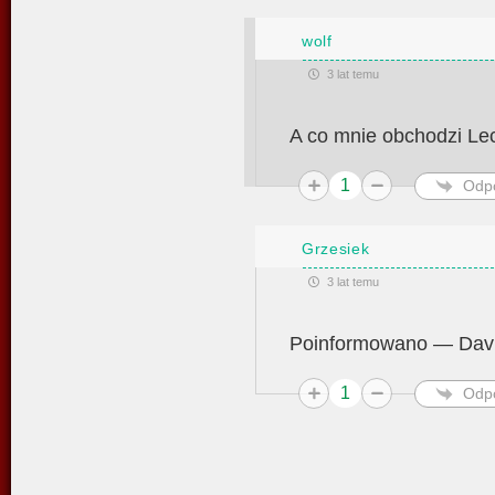
wolf
3 lat temu
A co mnie obchodzi Le
1
Odp
Grzesiek
3 lat temu
Poinformowano — David
1
Odp