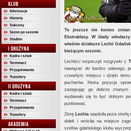
KLUB
Informacje
Historia
Sukcesy
To jeszcze nie koniec zmian
Sezon po sezonie
Ekstraklasy. W ślady włodarzy
Stadion
właśnie działacze Lechii Gdańsk
I DRUŻYNA
bieżącym sezonie.
Kadra i sztab
Lechiści rozpoczęli rozgrywki z
T
Terminarz
nawiązać do bardzo udanego, po
Przygotowania
czwartym miejscu i dzięki temu 
Transfery
pucharów. Niska pozycja spraw
II DRUŻYNA
zastępując go dobrze znany
Kadra i sztab
wydawało się to być dobrym pos
Terminarz
punktować.
Przygotowania
Zimę
Lechia
spędziła poza strefą
Transfery
dołek i wróciła na miejsce zag
AKADEMIA
szefów gdańskiego klubu wyczerp