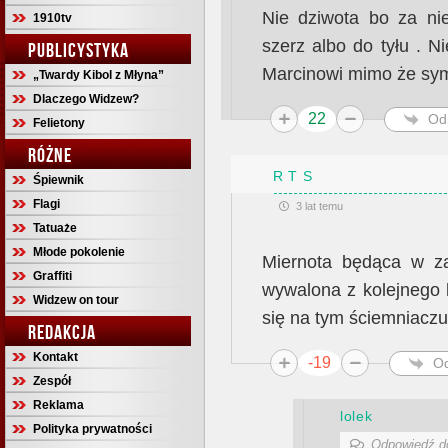
Nie dziwota bo za ni
1910tv
szerz albo do tyłu . N
PUBLICYSTYKA
Marcinowi mimo że sym
„Twardy Kibol z Młyna”
Dlaczego Widzew?
22
Od
Felietony
RÓŻNE
R T S
Śpiewnik
Flagi
3 lat temu
Tatuaże
Młode pokolenie
Miernota będąca w zaw
Graffiti
wywalona z kolejnego 
Widzew on tour
się na tym ściemniaczu
REDAKCJA
Kontakt
-19
O
Zespół
Reklama
lolek
Polityka prywatności
Odpowiedź 