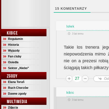
15
KOMENTARZY
lolek
KIBICE
3 lat temu
Regulamin
Historia
Takie los trenera jeg
Wyjazdy
niepowodzenia mimo że
Fan cluby
nie on a prezesi robią 
Osiedla
ściągają takich piłkarzy
Sektor „Niebo”
ZGODY
27
Od
Elana Toruń
Ruch Chorzów
kibic
Dawne zgody
3 lat temu
MULTIMEDIA
Zdjęcia