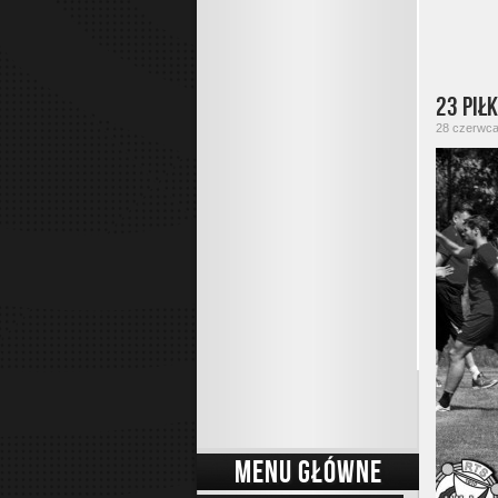
23 pił
28 czerwca 
MENU GŁÓWNE