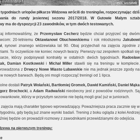
tygodniach urlopów piłkarze Widzewa wrócili do treningów, rozpoczynając dziś
wania do rundy jesiennej sezonu 2017/2018. W Gutowie Małym sztab
wy ma do dyspozycji 23 zawodników, w tym dwóch testowanych.
aj informowaliśmy, że
Przemysław Cecherz
będzie chciał przyjrzeć się dwóm
owcom: 20-letniemu
Oktawianowi Obuchowskiemu
i rok młodszemu
Jakubowi
i
, synowi znanego widzewiaka lat 90. Obaj przyjechali na zajęcia zgodnie z
iami. To oczywiście nie koniec nowych twarzy. Pierwszy raz zespołem spotkali się
łkarze, którzy podpisywali kontrakty w ostatnich dwóch tygodniach.
Radosław
zak, Damian Kostkowski
i
Michał Miller
stawili się na treningu w komplecie.
prowadzona z
Drwęcy Nowe Miasto Lubawskie
nie ma jednak jeszcze zgody na
 w nowych barwach. Będą oni mogli rozpocząć treningi od 1 lipca.
olne dostali
Patryk Wolański, Bartłomiej Gromek, Dawid Kamiński, Daniel Mąka
gorz Brochocki
, a
Adam Radwański
nieobecny jest z powodów rodzinnych. Są
howankowie, którzy w przyszłym sezonie nie będą mogli grać już w juniorach.
e zajęcia mają charakter typowo wprowadzający. Poważniejsza praca zacznie się w
tygodniu, gdy będą już znane wyniki badań. Trening z boku ogląda z kolei Andrzej
óźniej będzie on prowadził rozmowy z zawodnikami przewidzianymi do odejścia.
zewa na pierwszym treningu:
ze