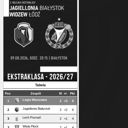
EKSTRAKLASA - 2026/27
Tabela
Pos
Zespół
M
+/-
Pkt
Legia Warszawa
1
2
+3
6
Jagiellonia Białystok
2
2
+2
6
Lech Poznań
3
2
+1
4
Wisła Płock
3
2
+1
4