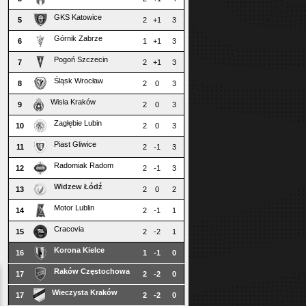
GKS Katowice
5
2
+1
3
Górnik Zabrze
6
1
+1
3
Pogoń Szczecin
7
2
+1
3
Śląsk Wrocław
8
2
0
3
Wisła Kraków
9
2
0
3
Zagłębie Lubin
10
2
0
3
Piast Gliwice
11
2
-1
3
Radomiak Radom
12
2
-1
3
Widzew Łódź
13
2
0
2
Motor Lublin
14
2
-1
1
Cracovia
15
2
-2
1
Korona Kielce
16
1
-1
0
Raków Częstochowa
17
2
-2
0
Wieczysta Kraków
17
2
-2
0