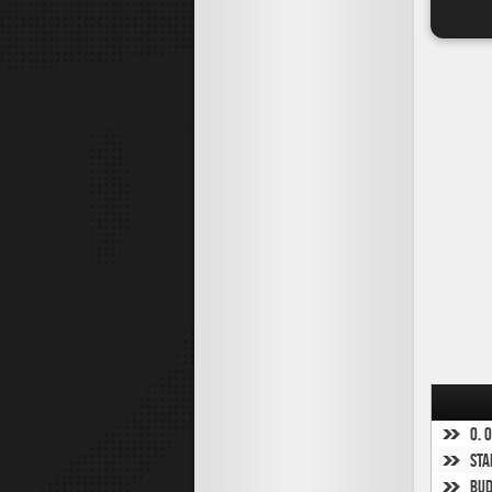
O. 
Sta
Bud