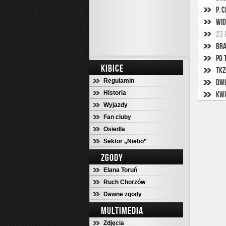
P. 
Wid
23 
Bra
Po 
KIBICE
TKz
Regulamin
Dwó
Historia
Kwi
Wyjazdy
Fan cluby
Osiedla
Sektor „Niebo”
ZGODY
Elana Toruń
Ruch Chorzów
Dawne zgody
MULTIMEDIA
Zdjęcia