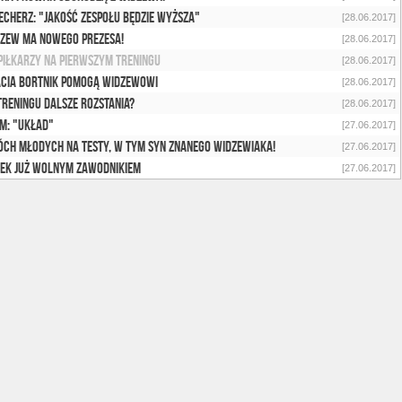
Cecherz: "Jakość zespołu będzie wyższa"
[28.06.2017]
zew ma nowego prezesa!
[28.06.2017]
piłkarzy na pierwszym treningu
[28.06.2017]
cia Bortnik pomogą Widzewowi
[28.06.2017]
treningu dalsze rozstania?
[28.06.2017]
M: "Układ"
[27.06.2017]
ch młodych na testy, w tym syn znanego widzewiaka!
[27.06.2017]
ek już wolnym zawodnikiem
[27.06.2017]