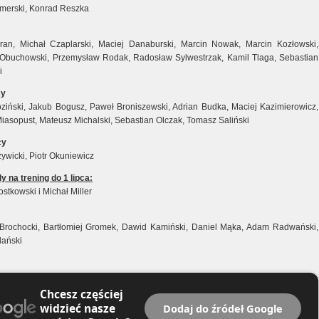
merski, Konrad Reszka
ran, Michał Czaplarski, Maciej Danaburski, Marcin Nowak, Marcin Kozłowski,
Obuchowski, Przemysław Rodak, Radosław Sylwestrzak, Kamil Tlaga, Sebastian
i
cy
oziński, Jakub Bogusz, Paweł Broniszewski, Adrian Budka, Maciej Kazimierowicz,
iasopust, Mateusz Michalski, Sebastian Olczak, Tomasz Saliński
cy
ywicki, Piotr Okuniewicz
y na trening do 1 lipca:
stkowski i Michał Miller
Brochocki, Bartłomiej Gromek, Dawid Kamiński, Daniel Mąka, Adam Radwański,
lański
Chcesz częściej
widzieć nasze
Dodaj do źródeł Google