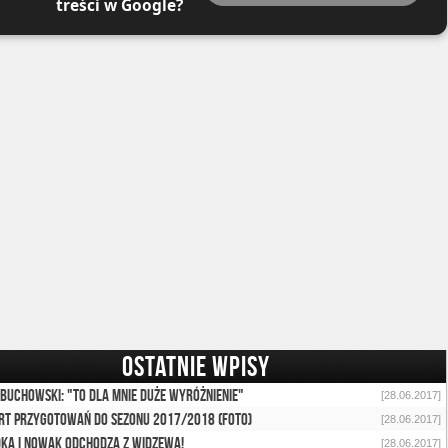
treści w Google?
OSTATNIE WPISY
Obuchowski: "To dla mnie duże wyróżnienie"
[28.06.2017]
rt przygotowań do sezonu 2017/2018 (foto)
[28.06.2017]
ka i Nowak odchodzą z Widzewa!
[28.06.2017]