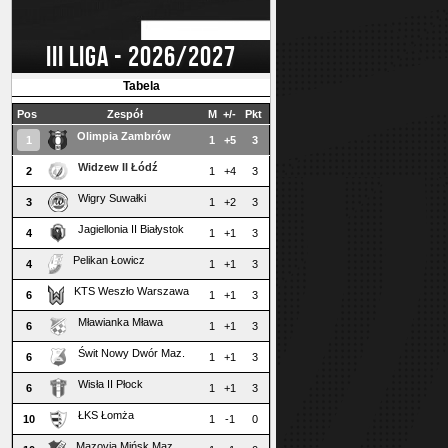
III LIGA - 2026/2027
Tabela
Pos
Zespół
M
+/-
Pkt
Olimpia Zambrów
1
1
+5
3
Widzew II Łódź
2
1
+4
3
Wigry Suwałki
3
1
+2
3
Jagiellonia II Białystok
4
1
+1
3
Pelikan Łowicz
4
1
+1
3
KTS Weszło Warszawa
6
1
+1
3
Mławianka Mława
6
1
+1
3
Świt Nowy Dwór Maz.
6
1
+1
3
Wisła II Płock
6
1
+1
3
ŁKS Łomża
10
1
-1
0
Mazovia Mińsk Maz.