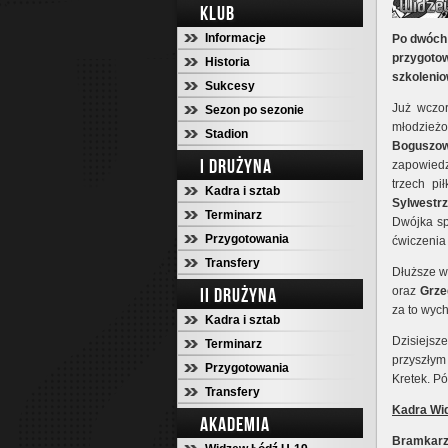
KLUB
Informacje
Po dwóch 
przygoto
Historia
szkolenio
Sukcesy
Już wczor
Sezon po sezonie
młodzież
Stadion
Boguszow
I DRUŻYNA
zapowiedz
trzech pi
Kadra i sztab
Sylwestr
Terminarz
Dwójka s
Przygotowania
ćwiczenia
Transfery
Dłuższe w
II DRUŻYNA
oraz
Grze
za to wyc
Kadra i sztab
Dzisiejsz
Terminarz
przyszłym 
Przygotowania
Kretek. P
Transfery
Kadra Wid
AKADEMIA
Bramkar