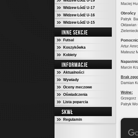
Widzew Łódź U-19
Maciej Hu
Widzew Łódź U-17
Obrońcy
Widzew Łódź U-16
Patryk Ba
Widzew Łódź U-15
Oktawian 
Zielenieck
INNE SEKCJE
Futsal
Pomocni
Artur Amr
Koszykówka
Mateusz M
Kobiety
Napastni
INFORMACJE
Marcin Krz
Aktualności
Brak zgod
Wywiady
Damian Ko
Oceny meczowe
Wolne:
Oświadczenia
Grzegorz 
Lista poparcia
Patryk Wo
SKWŁ
Regulamin