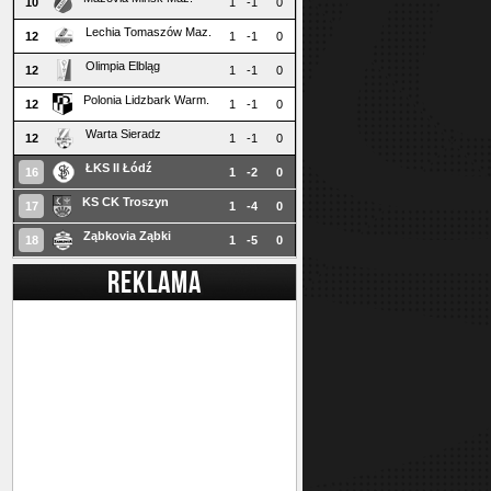
10
1
-1
0
Lechia Tomaszów Maz.
12
1
-1
0
Olimpia Elbląg
12
1
-1
0
Polonia Lidzbark Warm.
12
1
-1
0
Warta Sieradz
12
1
-1
0
ŁKS II Łódź
16
1
-2
0
KS CK Troszyn
17
1
-4
0
Ząbkovia Ząbki
18
1
-5
0
REKLAMA