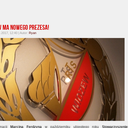
 ma nowego prezesa!
2017, 12:40 | Autor:
Ryan
gnacji
Marcina Ferdzyna
w październiku ubiegłego roku
Stowarzyszenie