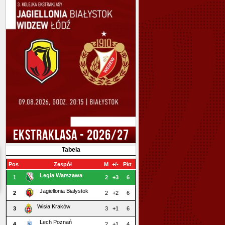
EKSTRAKLASA - 2026/27
Tabela
Pos
Zespół
M
+/-
Pkt
Legia Warszawa
1
2
+3
6
Jagiellonia Białystok
2
2
+2
6
Wisła Kraków
3
3
+1
6
Lech Poznań
4
2
+1
4