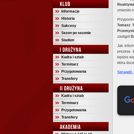
KLUB
Reaktywa
zmieniło 
Informacje
Historia
Przypomn
Tomasz 
Sukcesy
Przemysł
Sezon po sezonie
zastąpił
D
Stadion
Jak infor
I DRUŻYNA
prezesa 
Kadra i sztab
będzie wię
która doc
Terminarz
Przygotowania
Sprawdź, 
Transfery
II DRUŻYNA
Kadra i sztab
Terminarz
Przygotowania
Transfery
AKADEMIA