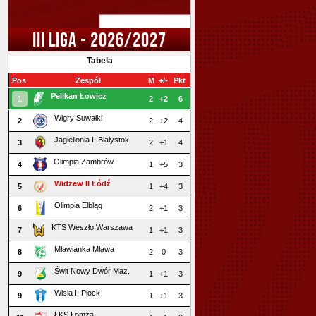
III LIGA - 2026/2027
Tabela
Pos
Zespół
M
+/-
Pkt
Pelikan Łowicz
1
2
+2
6
Wigry Suwałki
2
2
+2
4
Jagiellonia II Białystok
3
2
+1
4
Olimpia Zambrów
4
1
+5
3
Widzew II Łódź
5
1
+4
3
Olimpia Elbląg
6
2
+1
3
KTS Weszło Warszawa
7
1
+1
3
Mławianka Mława
8
2
0
3
Świt Nowy Dwór Maz.
9
1
+1
3
Wisła II Płock
9
1
+1
3
ŁKS Łomża