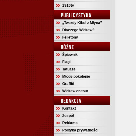
1910tv
PUBLICYSTYKA
„Twardy Kibol z Młyna”
Dlaczego Widzew?
Felietony
RÓŻNE
Śpiewnik
Flagi
Tatuaże
Młode pokolenie
Graffiti
Widzew on tour
REDAKCJA
Kontakt
Zespół
Reklama
Polityka prywatności