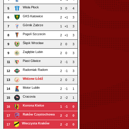
Wisła Płock
5
3
0
4
GKS Katowice
6
2
+1
3
Górnik Zabrze
7
1
+1
3
Pogoń Szczecin
8
2
+1
3
Śląsk Wrocław
9
2
0
3
Zagłębie Lubin
9
2
0
3
Piast Gliwice
11
2
-1
3
Radomiak Radom
12
2
-1
3
Widzew Łódź
13
2
0
2
Motor Lublin
14
2
-1
1
Cracovia
15
2
-2
1
Korona Kielce
16
1
-1
0
Raków Częstochowa
17
2
-2
0
Wieczysta Kraków
17
2
-2
0