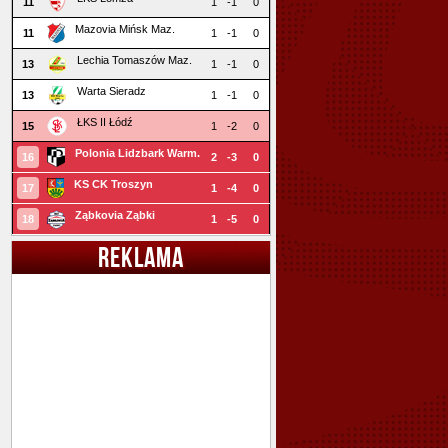
11
1
-1
0
Mazovia Mińsk Maz.
11
1
-1
0
Lechia Tomaszów Maz.
13
1
-1
0
Warta Sieradz
13
1
-1
0
ŁKS II Łódź
15
1
-2
0
Polonia Lidzbark Warm.
16
2
-3
0
KS CK Troszyn
17
1
-4
0
Ząbkovia Ząbki
18
1
-5
0
REKLAMA