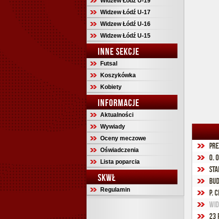
Widzew Łódź U-19
Widzew Łódź U-17
Widzew Łódź U-16
Widzew Łódź U-15
INNE SEKCJE
Futsal
Koszykówka
Kobiety
INFORMACJE
Aktualności
Wywiady
Oceny meczowe
Pre
Oświadczenia
O. 
Lista poparcia
Sta
SKWŁ
Bud
Regulamin
P. 
Wid
23 