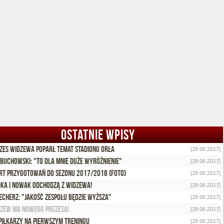
OSTATNIE WPISY
zes Widzewa poparł temat stadionu Orła
[28.06.2017]
Obuchowski: "To dla mnie duże wyróżnienie"
[28.06.2017]
rt przygotowań do sezonu 2017/2018 (foto)
[28.06.2017]
ka i Nowak odchodzą z Widzewa!
[28.06.2017]
Cecherz: "Jakość zespołu będzie wyższa"
[28.06.2017]
zew ma nowego prezesa!
[28.06.2017]
piłkarzy na pierwszym treningu
[28.06.2017]