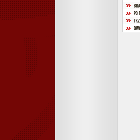
Bra
Po 
TKz
Dwó