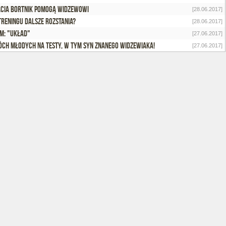
cia Bortnik pomogą Widzewowi
[28.06.2017]
treningu dalsze rozstania?
[28.06.2017]
M: "Układ"
[27.06.2017]
ch młodych na testy, w tym syn znanego widzewiaka!
[27.06.2017]