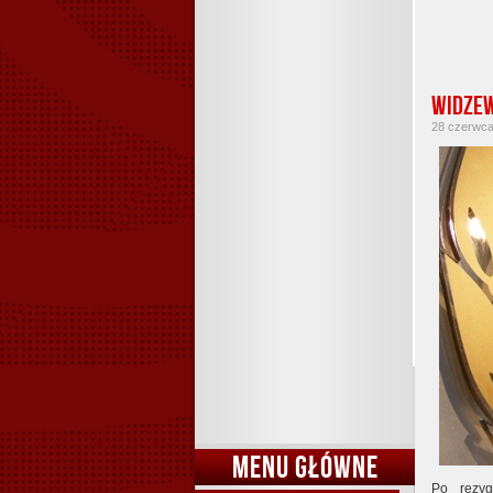
Widzew
28 czerwca 
MENU GŁÓWNE
Po rezy