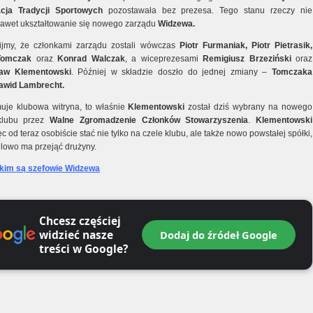
cja Tradycji Sportowych
pozostawała bez prezesa. Tego stanu rzeczy nie
nawet ukształtowanie się nowego zarządu
Widzewa.
ijmy, że członkami zarządu zostali wówczas
Piotr Furmaniak, Piotr Pietrasik,
Tomczak
oraz
Konrad Walczak
, a wiceprezesami
Remigiusz Brzeziński
oraz
aw Klementowski
. Później w składzie doszło do jednej zmiany –
Tomczaka
awid Lambrecht.
muje klubowa witryna, to właśnie
Klementowski
został dziś wybrany na nowego
klubu przez
Walne Zgromadzenie Członków Stowarzyszenia
.
Klementowski
c od teraz osobiście stać nie tylko na czele klubu, ale także nowo powstałej spółki,
elowo ma przejąć drużyny.
kim są szefowie Widzewa
Chcesz częściej
widzieć nasze
Dodaj do źródeł Google
treści w Google?