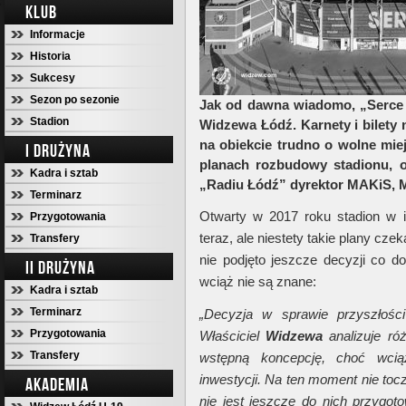
KLUB
Informacje
Historia
Sukcesy
Sezon po sezonie
Jak od dawna wiadomo, „Serce 
Stadion
Widzewa Łódź. Karnety i bilety 
na obiekcie trudno o wolne mie
I DRUŻYNA
planach rozbudowy stadionu, o
Kadra i sztab
„Radiu Łódź” dyrektor MAKiS, M
Terminarz
Otwarty w 2017 roku stadion w 
Przygotowania
teraz, ale niestety takie plany cz
Transfery
nie podjęto jeszcze decyzji co d
II DRUŻYNA
wciąż nie są znane:
Kadra i sztab
Terminarz
„Decyzja w sprawie przyszłości
Przygotowania
Właściciel
Widzewa
analizuje ró
Transfery
wstępną koncepcję, choć wci
inwestycji. Na ten moment nie to
AKADEMIA
nie jest jeszcze do nich przygot