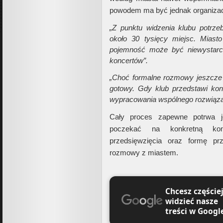
powodem ma być jednak organizacj
„Z punktu widzenia klubu potrze
około 30 tysięcy miejsc. Mias
pojemność może być niewystarcz
koncertów”.
„Choć formalne rozmowy jeszcze s
gotowy. Gdy klub przedstawi kon
wypracowania wspólnego rozwiąza
Cały proces zapewne potrwa j
poczekać na konkretną kon
przedsięwzięcia oraz formę pr
rozmowy z miastem.
Chcesz częście
widzieć nasze
treści w Googl