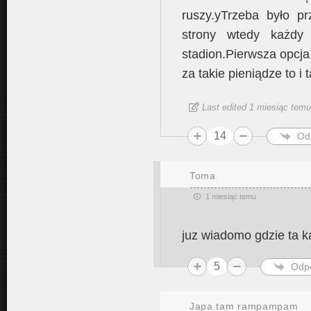
ruszy.yTrzeba było pr
strony wtedy każdy 
stadion.Pierwsza opcja
za takie pieniądze to i 
Last edited 1 miesiąc temu
14
Od
Toma
1 miesiąc temu
juz wiadomo gdzie ta k
5
Odp
Japa tam rampampam