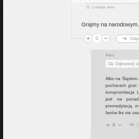
1 miesiąc temu
Grajmy na narodowym.
0
Odp
Alex
Odpowiedź 
Albo na Śląskim-
pucharach grać 
kompromitacja U
jest na ponad
premedytacją zr
fanów lks nie za
8