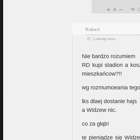
4
Robert
1 miesiąc temu
Nie bardzo rozumiem
RD kupi stadion a kos
mieszkańcow?!!
wg rozmumoeania tego
lks dlaej dostanie hajs
a Widzew nic.
co za głąb!
te pieniądze się Widze