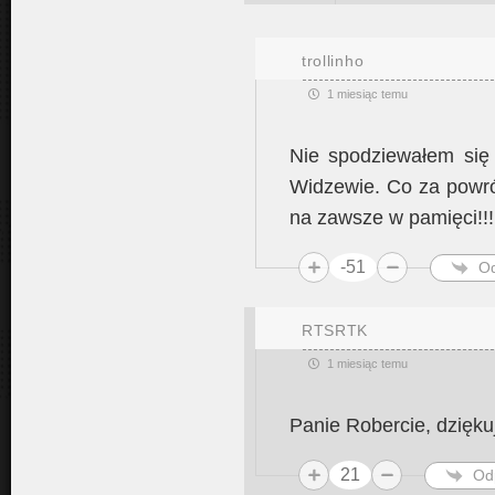
trollinho
1 miesiąc temu
Nie spodziewałem się
Widzewie. Co za powró
na zawsze w pamięci!!!
-51
O
RTSRTK
1 miesiąc temu
Panie Robercie, dzięku
21
Od