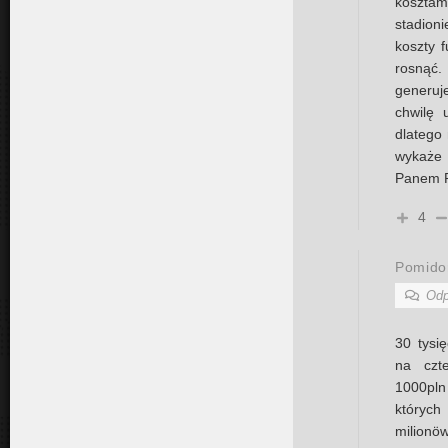
kosztam
stadion
koszty 
rosnąć.
generuj
chwilę 
dlatego 
wykaże 
Panem R
4
Pomido
Odp
30 tysię
na czt
1000pln
których
milionöw