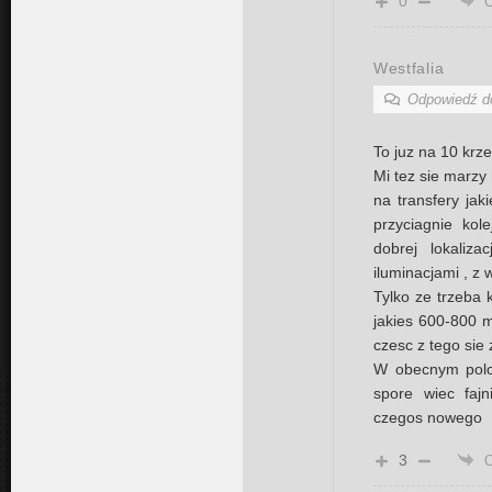
0
Westfalia
Odpowiedź 
To juz na 10 krz
Mi tez sie marzy 
na transfery jak
przyciagnie kol
dobrej lokaliz
iluminacjami , z w
Tylko ze trzeba 
jakies 600-800 m
czesc z tego sie 
W obecnym poloz
spore wiec faj
czegos nowego
3