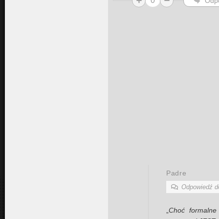
0
Odp
Padre
Odpowiedź 
„
Choć formalne 