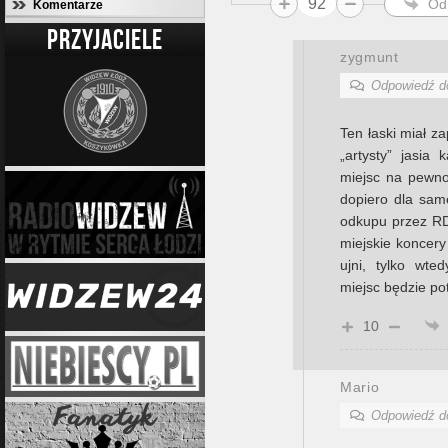
92
Od
Komentarze
PRZYJACIELE
zygmunt
Odpowiedź 
Ten łaski miał z
„artysty” jasia 
miejsc na pewno
dopiero dla same
odkupu przez RD
miejskie koncery
ujni, tylko wte
miejsc będzie po
10
Mario
Odpowiedź 