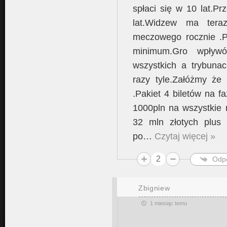
spłaci się w 10 lat.P
lat.Widzew ma ter
meczowego rocznie .P
minimum.Gro wpływ
wszystkich a trybunac
razy tyle.Załóżmy ż
.Pakiet 4 biletów na f
1000pln na wszystkie 
32 mln złotych plus
po
…
Czytaj więcej »
2
Odp
Zbigniew
1 miesiąc temu