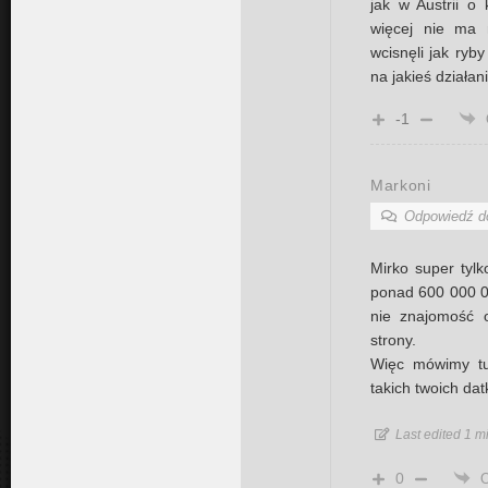
jak w Austrii o 
więcej nie ma 
wcisnęli jak ryb
na jakieś działani
-1
Markoni
Odpowiedź 
Mirko super tyl
ponad 600 000 00
nie znajomość 
strony.
Więc mówimy tu
takich twoich dat
Last edited 1 m
0