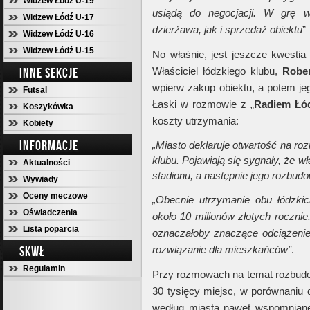
Widzew Łódź U-19
usiądą do negocjacji. W grę 
Widzew Łódź U-17
dzierżawa, jak i sprzedaż obiektu
”
Widzew Łódź U-16
Widzew Łódź U-15
No właśnie, jest jeszcze kwestia
INNE SEKCJE
Właściciel łódzkiego klubu,
Robe
wpierw zakup obiektu, a potem jeg
Futsal
Łaski w rozmowie z „
Radiem
Łó
Koszykówka
koszty utrzymania:
Kobiety
INFORMACJE
„Miasto deklaruje otwartość na ro
klubu. Pojawiają się sygnały, że wł
Aktualności
stadionu, a następnie jego rozbudo
Wywiady
Oceny meczowe
„Obecnie utrzymanie obu łódzkic
Oświadczenia
około 10 milionów złotych rocznie
Lista poparcia
oznaczałoby znaczące odciążeni
SKWŁ
rozwiązanie dla mieszkańców”
.
Regulamin
Przy rozmowach na temat rozbudow
30 tysięcy miejsc, w porównaniu
według miasta nawet wspomniane