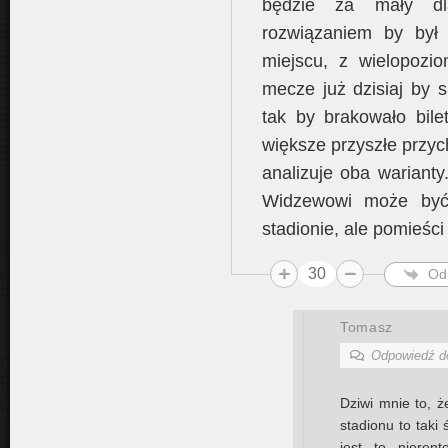
będzie za mały d
rozwiązaniem by był 
miejscu, z wielopoz
mecze już dzisiaj by s
tak by brakowało bile
większe przyszłe przyc
analizuje oba wariant
Widzewowi może być
stadionie, ale pomieśc
30
Od
Tomasz
Odpowiedź 
Dziwi mnie to, 
stadionu to taki
jest to nieren