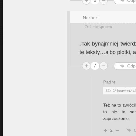
6
Odp
Norbert
1 miesiąc temu
„Tak bynajmniej twier
te teksty…albo plotki, a
7
Odp
Padre
Odpowiedź 
Też na to zwróc
to nie to sam
zaprzeczenie.
2