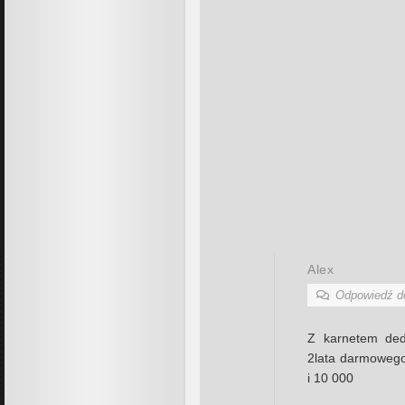
Alex
Odpowiedź 
Z karnetem ded
2lata darmowego
i 10 000