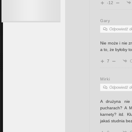
-12
Gary
Odpowiedź 
Nie może i nie z
a to, że byłoby
7
Mirki
Odpowiedź 
A drużyna nie
pucharach? A Mi
karnety? itd. Kl
jakaś studnia be