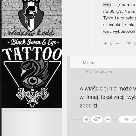
Mnie się bardzo
na 35 tys. Na ma
Tylko że to bylo
szacunki że tak
więc wybudowali
0
Mirko
1 miesiąc temu
A właściciel nie może 
w innej lokalizacji w
2000 zł.
-27
O