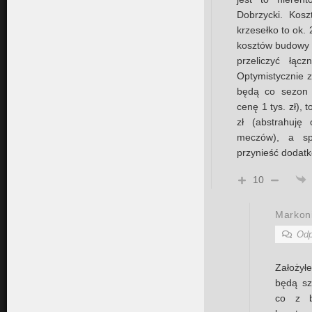
Dobrzycki. Kos
krzesełko to ok.
kosztów budowy n
przeliczyć łąc
Optymistycznie z
będą co sezon 
cenę 1 tys. zł), 
zł (abstrahuję
meczów), a sp
przynieść dodat
10
Markon
Odp
Założyłe
będą sz
co z b