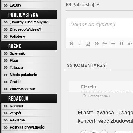
Subskrybuj
1910tv
PUBLICYSTYKA
„Twardy Kibol z Młyna”
Dlaczego Widzew?
Felietony
RÓŻNE
Śpiewnik
Flagi
35
KOMENTARZY
Tatuaże
Młode pokolenie
Graffiti
Eloszka
Widzew on tour
1 miesiąc temu
REDAKCJA
Kontakt
Miasto zwraca uwagę
Zespół
koncert, więc zbudowal
Reklama
Polityka prywatności