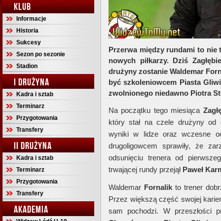
KLUB
Informacje
Historia
Sukcesy
Przerwa między rundami to nie 
Sezon po sezonie
nowych piłkarzy. Dziś Zagłębi
Stadion
drużyny zostanie Waldemar Forna
I DRUŻYNA
być szkoleniowcem Piasta Gliwi
zwolnionego niedawno Piotra S
Kadra i sztab
Terminarz
Na początku tego miesiąca
Zagł
Przygotowania
który stał na czele drużyny od 
Transfery
wyniki w lidze oraz wczesne o
II DRUŻYNA
drugoligowcem sprawiły, że zar
odsunięciu trenera od pierwsze
Kadra i sztab
trwającej rundy przejął
Paweł
Karm
Terminarz
Przygotowania
Waldemar
Fornalik
to trener dobr
Transfery
Przez większą część swojej karie
AKADEMIA
sam pochodzi. W przeszłości 