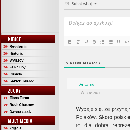
Subskrybuj
KIBICE
Regulamin
Historia
Wyjazdy
5
KOMENTARZY
Fan cluby
Osiedla
Sektor „Niebo”
Antonio
ZGODY
3 lat temu
Elana Toruń
Ruch Chorzów
Wydaje się, że przynajm
Dawne zgody
Polaków. Skoro polskie
MULTIMEDIA
to dla dobra reprez
Zdjęcia