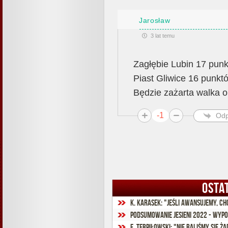
Jarosław
3 lat temu
Zagłębie Lubin 17 pun
Piast Gliwice 16 punkt
Będzie zażarta walka o
-1
Odp
OSTA
K. Karasek: "Jeśli awansujemy, c
Podsumowanie jesieni 2022 - wypo
E. Terpiłowski: "Nie baliśmy się 