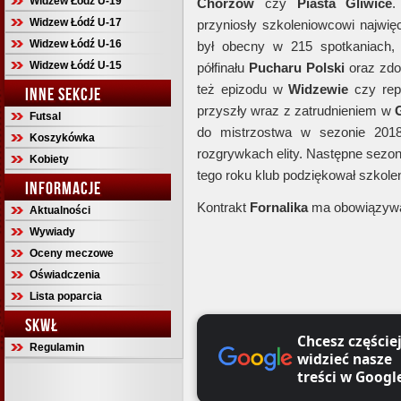
Widzew Łódź U-19
Chorzów
czy
Piasta
Gliwice
.
Widzew Łódź U-17
przyniosły szkoleniowcowi najwię
Widzew Łódź U-16
był obecny w 215 spotkaniach, 
Widzew Łódź U-15
półfinału
Pucharu
Polski
oraz zdo
też epizodu w
Widzewie
czy rep
INNE SEKCJE
przyszły wraz z zatrudnieniem w
Futsal
do mistrzostwa w sezonie 2018
Koszykówka
rozgrywkach elity. Następne sezony
Kobiety
tego roku klub podziękował szkol
INFORMACJE
Kontrakt
Fornalika
ma obowiązywa
Aktualności
Wywiady
Oceny meczowe
Oświadczenia
Lista poparcia
SKWŁ
Chcesz częście
Regulamin
widzieć nasze
treści w Googl