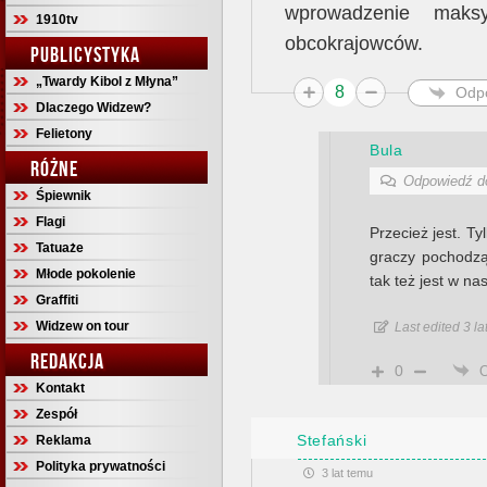
wprowadzenie maksy
1910tv
obcokrajowców.
PUBLICYSTYKA
„Twardy Kibol z Młyna”
8
Odp
Dlaczego Widzew?
Felietony
Bula
RÓŻNE
Odpowiedź 
Śpiewnik
Flagi
Przecież jest. T
Tatuaże
graczy pochodzą
Młode pokolenie
tak też jest w nas
Graffiti
Widzew on tour
Last edited 3 l
REDAKCJA
0
Kontakt
Zespół
Stefański
Reklama
Polityka prywatności
3 lat temu