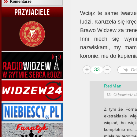
Komentarze
PRZYJACIELE
Wciąż te same twarze
ludzi. Karuzela się kręc
Brawo Widzew za trene
Inni niech się wym
nazwiskami, my mam
koronie, nie do kupieni
33
Od
RedMan
Odpowiedź 
Z tym że Fornal
ekstraklasie w
wiązać, bo więks
kompletnie nic, 
miała by tego tr