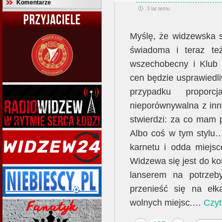
Komentarze
3 lat temu
PRZYJACIELE
Myślę, że widzewska 
świadoma i teraz te
wszechobecny i Klub 
cen będzie usprawiedl
przypadku propor
nieporównywalna z inn
stwierdzi: za co mam p
Albo coś w tym stylu…
karnetu i odda miejs
Widzewa się jest do ko
lanserem na potrze
przenieść się na ełk
wolnych miejsc.
…
Czyt