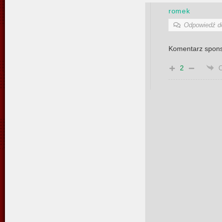
romek
Odpowiedź 
Komentarz spon
2