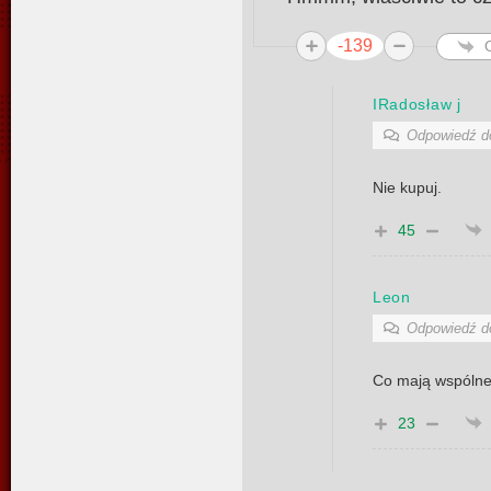
-139
IRadosław j
Odpowiedź 
Nie kupuj.
45
Leon
Odpowiedź 
Co mają wspólne
23