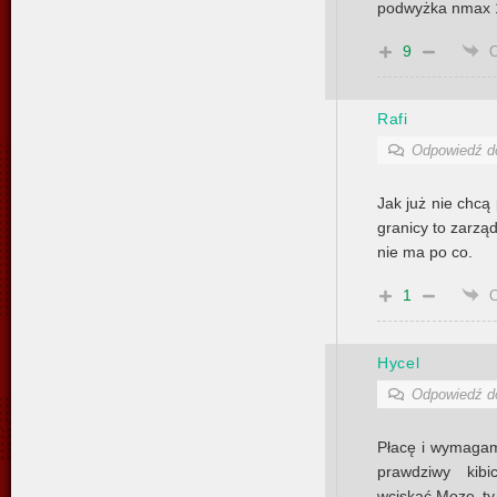
podwyżka nmax 1
9
Rafi
Odpowiedź 
Jak już nie chc
granicy to zarzą
nie ma po co.
1
Hycel
Odpowiedź 
Płacę i wymagam 
prawdziwy kib
wciskać.Moze ty