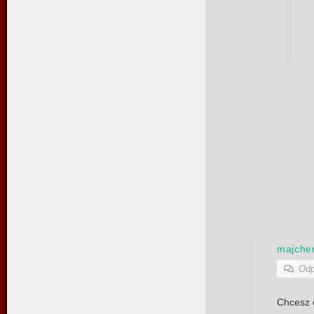
majche
Odp
Chcesz o