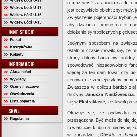
Widzew Łódź U-19
o możliwość zarabiania na dniu 
Widzew Łódź U-17
jest oczywiście obiekt zbyt mały,
Widzew Łódź U-16
Zwiększenie pojemności trybun je
Widzew Łódź U-15
aby działacze mocno na to naci
INNE SEKCJE
dołożenie symbolicznych pięciuset 
Futsal
Jedynym sposobem na zwiększ
Koszykówka
ostatnim czasie mówiło się, że 
Kobiety
strony dałoby budżetowi solidny 
INFORMACJE
spowodować niezadowolenie fanów
Aktualności
więcej za ten sam towar czy usł
Wywiady
cenowa nie zmniejszyłaby popytu i
Oceny meczowe
Zwłaszcza w obliczu bardzo złej
Oświadczenia
drużyny
Janusza Niedźwiedzia
.
Lista poparcia
się w
Ekstraklasie,
zostawali po so
SKWŁ
Okazuje się, że podwyżka c
Regulamin
przesądzona. Być może do niej doj
to właściciel klubu na niedawnej 
w zarządzie.
„Obiektu rozbudo