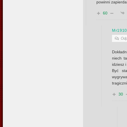
powinni zapierda
60
Mr191
Odp
Dokładn
niech ta
idziesz 
Być st
wygrywa
tragiczn
30