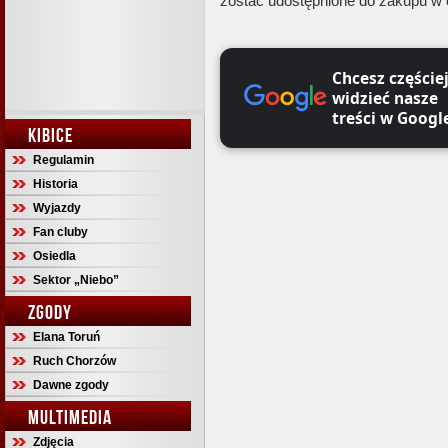
zostać udostępnione do zakupu w
Chcesz częście
widzieć nasze
treści w Googl
KIBICE
Regulamin
Historia
Wyjazdy
Fan cluby
Osiedla
Sektor „Niebo”
ZGODY
Elana Toruń
Ruch Chorzów
Dawne zgody
MULTIMEDIA
Zdjęcia