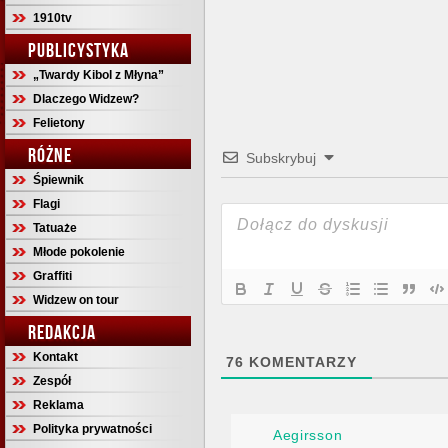
1910tv
PUBLICYSTYKA
„Twardy Kibol z Młyna”
Dlaczego Widzew?
Felietony
RÓŻNE
Subskrybuj
Śpiewnik
Flagi
Tatuaże
Młode pokolenie
Graffiti
Widzew on tour
REDAKCJA
Kontakt
76
KOMENTARZY
Zespół
Reklama
Polityka prywatności
Aegirsson