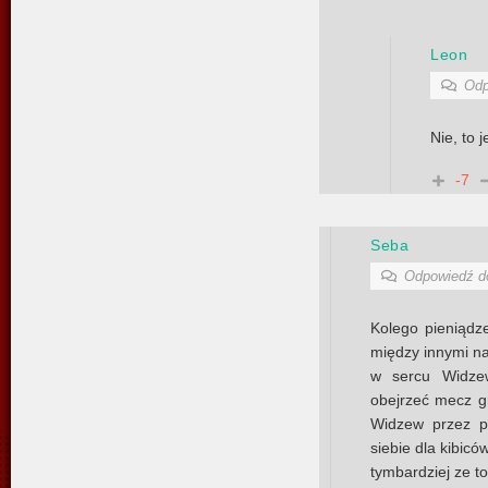
Leon
Odp
Nie, to 
-7
Seba
Odpowiedź 
Kolego pieniądz
między innymi na 
w sercu Widze
obejrzeć mecz g
Widzew przez p
siebie dla kibicó
tymbardziej ze to