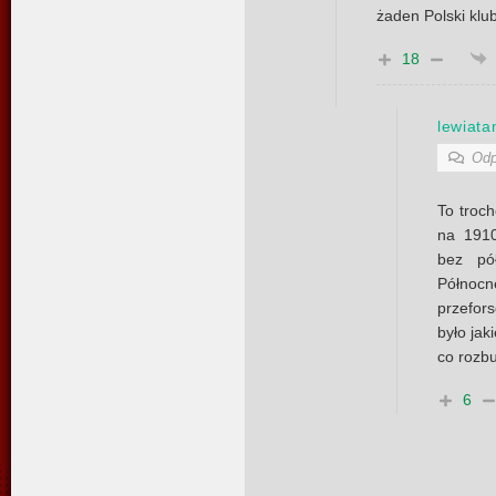
żaden Polski klub
18
lewiat
Odp
To troch
na 1910
bez pó
Półno
przefors
było jak
co rozb
6