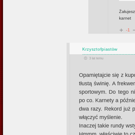
Żałujes
karnet
-1
Krzysztofpiastòw
3 lat temu
Opamiętajcie się z ku
tłustą świnię. A frek
sportowym. Do tego ni
po co. Karnety a późnie
dwa razy. Rekord już p
włączyć myślenie.
Inaczej takie rundy wst
Hmmm, właściwie to cz