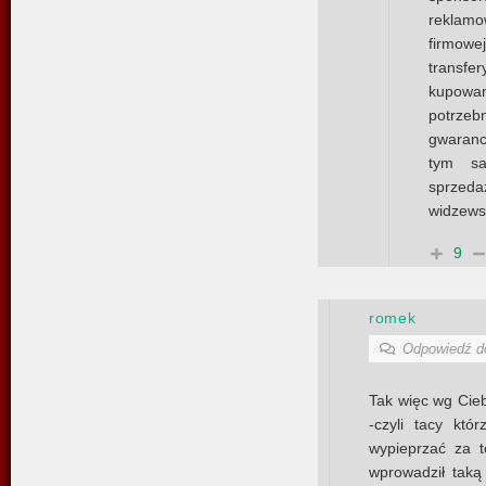
reklam
firmowe
transfer
kupowan
potrzeb
gwaranc
tym sa
sprzed
widzews
9
romek
Odpowiedź 
Tak więc wg Cieb
-czyli tacy któ
wypieprzać za t
wprowadził taką