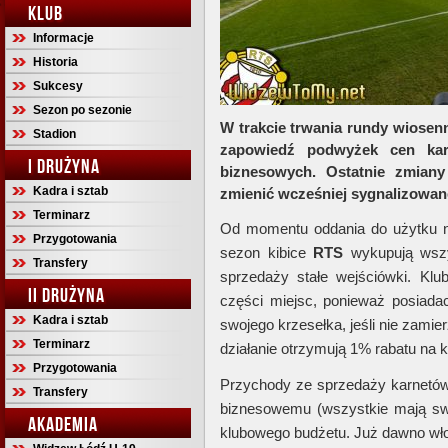
KLUB
Informacje
Historia
Sukcesy
Sezon po sezonie
W trakcie trwania rundy wiosenn
Stadion
zapowiedź podwyżek cen kar
I DRUŻYNA
biznesowych. Ostatnie zmian
Kadra i sztab
zmienić wcześniej sygnalizowan
Terminarz
Od momentu oddania do użytku n
Przygotowania
sezon kibice
RTS
wykupują wszy
Transfery
sprzedaży stałe wejściówki. Klu
II DRUŻYNA
części miejsc, ponieważ posiada
Kadra i sztab
swojego krzesełka, jeśli nie zamie
Terminarz
działanie otrzymują 1% rabatu na 
Przygotowania
Przychody ze sprzedaży karnetów 
Transfery
biznesowemu (wszystkie mają sw
AKADEMIA
klubowego budżetu. Już dawno włod