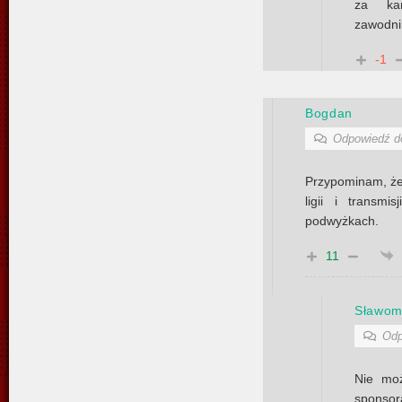
za kar
zawodni
-1
Bogdan
Odpowiedź 
Przypominam, że
ligii i transm
podwyżkach.
11
Sławom
Odp
Nie mo
sponsor