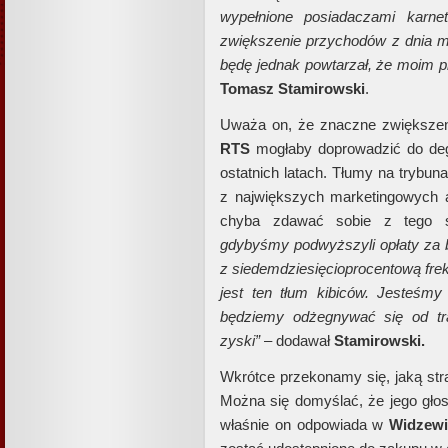
wypełnione posiadaczami karne
zwiększenie przychodów z dnia m
będę jednak powtarzał, że moim pr
Tomasz Stamirowski
.
Uważa on, że znaczne zwiększeni
RTS
mogłaby doprowadzić do degra
ostatnich latach. Tłumy na trybun
z największych marketingowych 
chyba zdawać sobie z tego
gdybyśmy podwyższyli opłaty za bil
z siedemdziesięcioprocentową frek
jest ten tłum kibiców. Jesteśmy
będziemy odżegnywać się od tr
zyski”
– dodawał
Stamirowski.
Wkrótce przekonamy się, jaką str
Można się domyślać, że jego głos
właśnie on odpowiada w
Widzewi