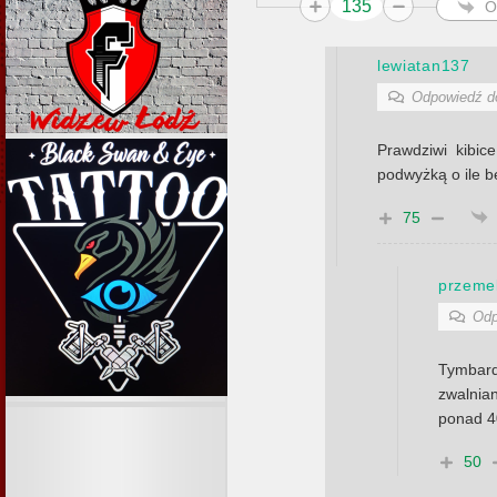
135
O
lewiatan137
Odpowiedź 
Prawdziwi kibic
podwyżką o ile
75
przemek
Odp
Tymbar
zwalnia
ponad 4
50