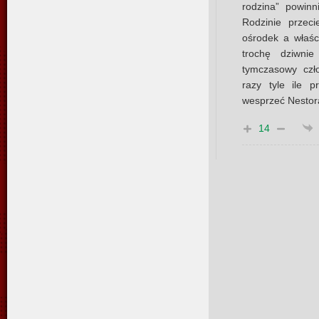
rodzina” powinn
Rodzinie przec
ośrodek a właści
trochę dziwnie
tymczasowy czł
razy tyle ile p
wesprzeć Nestora
14