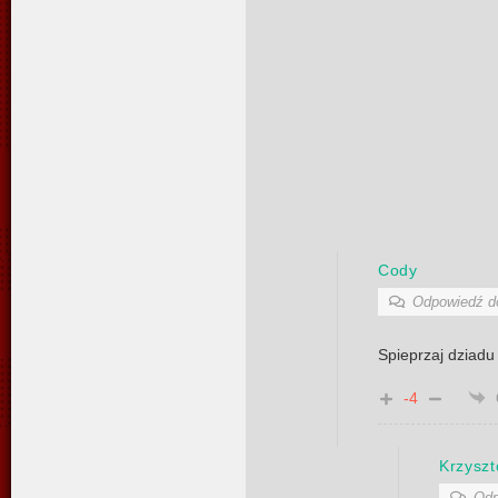
Cody
Odpowiedź 
Spieprzaj dziadu 
-4
Krzyszt
Odp