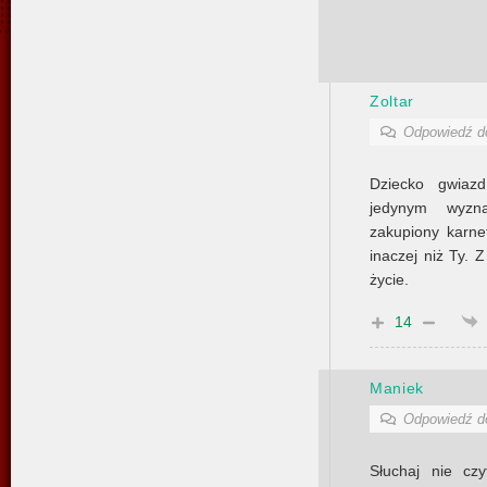
Zoltar
Odpowiedź 
Dziecko gwiaz
jedynym wyzna
zakupiony karne
inaczej niż Ty. 
życie.
14
Maniek
Odpowiedź 
Słuchaj nie cz