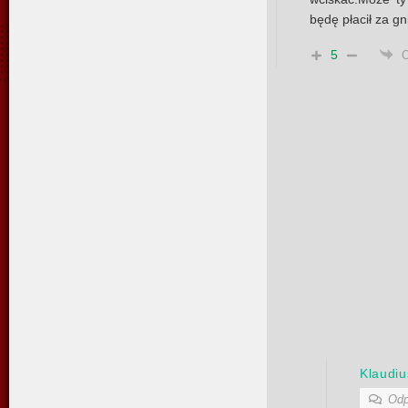
będę płacił za g
5
Klaudiu
Odp