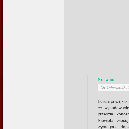
Noname
Odpowiedź 
Dzisiaj powiększ
co wybudowanie
przeszła konce
Niewiele więce
wymagane dopie