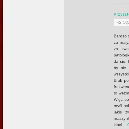
Krzyszt
Odp
Bardzo 
za mały
za zwal
patologi
da się.
by się 
wszystk
Brak po
frekwenc
to weźmi
Więc po 
myśl so
jakiś z
maszyn
kibol
…