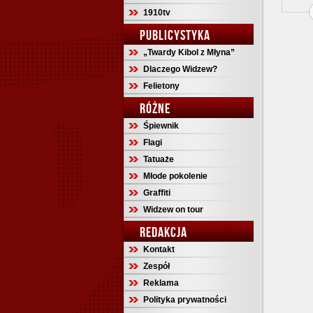
1910tv
PUBLICYSTYKA
„Twardy Kibol z Młyna”
Dlaczego Widzew?
Felietony
RÓŻNE
Śpiewnik
Flagi
Tatuaże
Młode pokolenie
Graffiti
Widzew on tour
REDAKCJA
Kontakt
Zespół
Reklama
Polityka prywatności