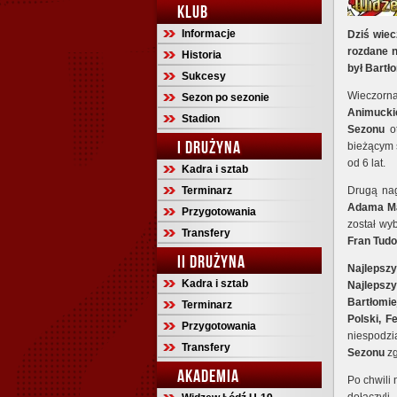
KLUB
Informacje
Dziś wiec
rozdane 
Historia
był Bartł
Sukcesy
Wieczor
Sezon po sezonie
Animucki
Stadion
Sezonu
o
I DRUŻYNA
bieżącym s
od 6 lat.
Kadra i sztab
Terminarz
Drugą na
Adama Ma
Przygotowania
został wy
Transfery
Fran Tudo
II DRUŻYNA
Najleps
Kadra i sztab
Najlepsz
Bartłomi
Terminarz
Polski, F
Przygotowania
niespodzi
Transfery
Sezonu
zg
AKADEMIA
Po chwili