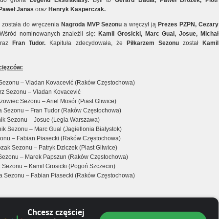
i do grona
Legend Ekstraklasy.
Byli to
Gerard Badia, Paweł Brożek, Piotr
 Paweł Janas
oraz
Henryk Kasperczak.
 została do wręczenia
Nagroda MVP Sezonu
a wręczył ją
Prezes PZPN, Cezary
Wśród nominowanych znaleźli się:
Kamil Grosicki, Marc Gual, Josue, Michał
raz
Fran Tudor.
Kapituła zdecydowała, że
Piłkarzem Sezonu
został
Kamil
cięzców:
Sezonu – Vladan Kovacević (Raków Częstochowa)
rz Sezonu – Vladan Kovacević
żowiec Sezonu – Ariel Mosór (Piast Gliwice)
a Sezonu – Fran Tudor (Raków Częstochowa)
ik Sezonu – Josue (Legia Warszawa)
ik Sezonu – Marc Gual (Jagiellonia Białystok)
zonu – Fabian Piasecki (Raków Częstochowa)
zak Sezonu – Patryk Dziczek (Piast Gliwice)
 Sezonu – Marek Papszun (Raków Częstochowa)
rz Sezonu – Kamil Grosicki (Pogoń Szczecin)
a Sezonu – Fabian Piasecki (Raków Częstochowa)
Chcesz częściej