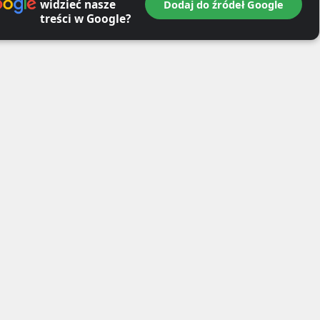
widzieć nasze
Dodaj do źródeł Google
treści w Google?