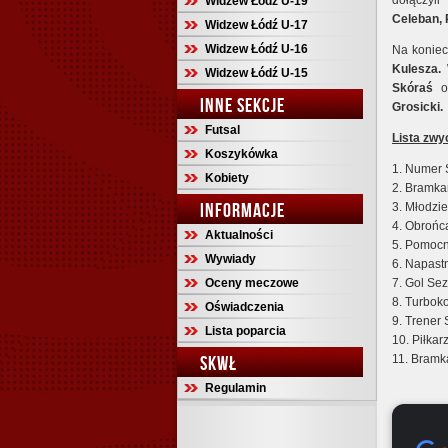
dołączyl
Widzew Łódź U-19
Celeban,
Widzew Łódź U-17
Widzew Łódź U-16
Na koniec
Kulesza.
Widzew Łódź U-15
Skóraś
o
INNE SEKCJE
Grosicki.
Futsal
Lista zwy
Koszykówka
1. Numer 
Kobiety
2. Bramka
INFORMACJE
3. Młodzie
4. Obrońc
Aktualności
5. Pomocn
Wywiady
6. Napastn
Oceny meczowe
7. Gol Se
8. Turboko
Oświadczenia
9. Trener
Lista poparcia
10. Piłka
SKWŁ
11. Bramk
Regulamin