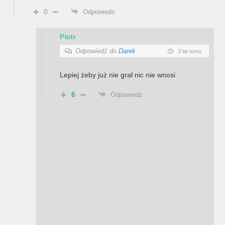
0
Odpowiedz
Piotr
Odpowiedź do
Darek
3 lat temu
Lepiej żeby już nie grał nic nie wnosi
6
Odpowiedz