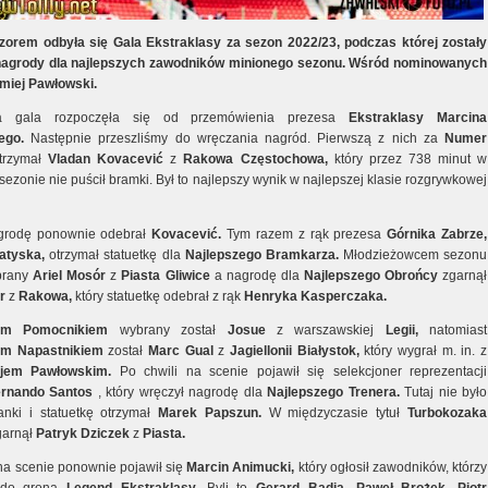
zorem odbyła się Gala Ekstraklasy za sezon 2022/23, podczas której zostały
nagrody dla najlepszych zawodników minionego sezonu. Wśród nominowanych
omiej Pawłowski.
na gala rozpoczęła się od przemówienia prezesa
Ekstraklasy Marcina
ego.
Następnie przeszliśmy do wręczania nagród. Pierwszą z nich za
Numer
trzymał
Vladan Kovacević
z
Rakowa Częstochowa,
który przez 738 minut w
ezonie nie puścił bramki. Był to najlepszy wynik w najlepszej klasie rozgrywkowej
grodę ponownie odebrał
Kovacević.
Tym razem z rąk prezesa
Górnika Zabrze,
tyska,
otrzymał statuetkę dla
Najlepszego Bramkarza.
Młodzieżowcem sezonu
brany
Ariel Mosór
z
Piasta Gliwice
a nagrodę dla
Najlepszego Obrońcy
zgarnął
r
z
Rakowa,
który statuetkę odebrał z rąk
Henryka Kasperczaka.
zym Pomocnikiem
wybrany został
Josue
z warszawskiej
Legii,
natomiast
ym Napastnikiem
został
Marc Gual
z
Jagiellonii Białystok,
który wygrał m. in. z
ejem Pawłowskim.
Po chwili na scenie pojawił się selekcjoner reprezentacji
ernando Santos
, który wręczył nagrodę dla
Najlepszego Trenera.
Tutaj nie było
anki i statuetkę otrzymał
Marek Papszun.
W międzyczasie tytuł
Turbokozaka
arnął
Patryk Dziczek
z
Piasta.
 na scenie ponownie pojawił się
Marcin Animucki,
który ogłosił zawodników, którzy