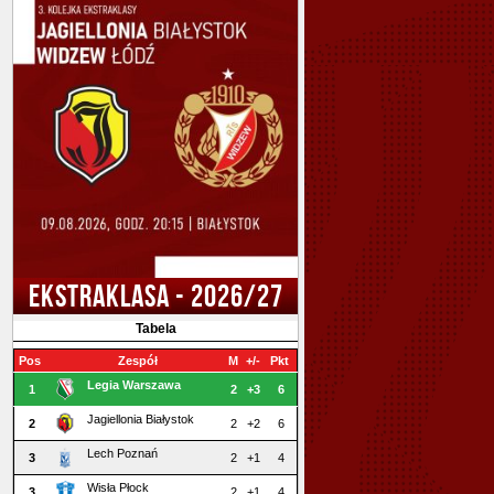
EKSTRAKLASA - 2026/27
Tabela
Pos
Zespół
M
+/-
Pkt
Legia Warszawa
1
2
+3
6
Jagiellonia Białystok
2
2
+2
6
Lech Poznań
3
2
+1
4
Wisła Płock
3
2
+1
4