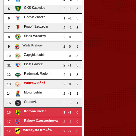
GKS Katowice
5
2
+1
3
Górnik Zabrze
6
1
+1
3
Pogoń Szczecin
7
2
+1
3
Śląsk Wrocław
8
2
0
3
Wisła Kraków
9
2
0
3
Zagłębie Lubin
10
2
0
3
Piast Gliwice
11
2
-1
3
Radomiak Radom
12
2
-1
3
Widzew Łódź
13
2
0
2
Motor Lublin
14
2
-1
1
Cracovia
15
2
-2
1
Korona Kielce
16
1
-1
0
Raków Częstochowa
17
2
-2
0
Wieczysta Kraków
17
2
-2
0