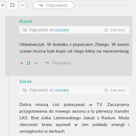
21
Odpowiedz
Marek
Odpowiedź do
szczery
3 lat temu
Układowczyk. W dodatku z poparciem Zibiego. W swoim
czasie można było kupić od niego bilety na reprezentację
11
Odpowiedz
Darek
Odpowiedź do
szczery
3 lat temu
Dobra muszą coś pokazywać w TV. Zaczynamy
przygotowania do nowego sezonu a tu pierwszy transfer
LKS. Brat Julka Letniowskiego Jakub z Raduni. Może
obecność brata wyzwoli w nim pokłady energii i
umiejętności w derbach