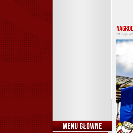
Nagrod
29 maja 202
MENU GŁÓWNE