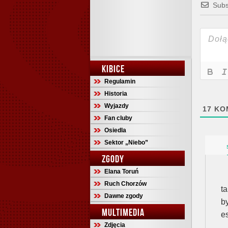
Subs
KIBICE
Regulamin
Historia
Wyjazdy
17
KO
Fan cluby
Osiedla
Sektor „Niebo”
ZGODY
Elana Toruń
Ruch Chorzów
t
Dawne zgody
b
MULTIMEDIA
e
Zdjęcia