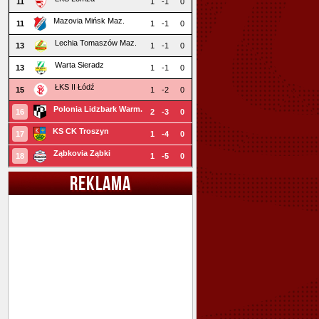
11
1
-1
0
Mazovia Mińsk Maz.
11
1
-1
0
Lechia Tomaszów Maz.
13
1
-1
0
Warta Sieradz
13
1
-1
0
ŁKS II Łódź
15
1
-2
0
Polonia Lidzbark Warm.
16
2
-3
0
KS CK Troszyn
17
1
-4
0
Ząbkovia Ząbki
18
1
-5
0
REKLAMA