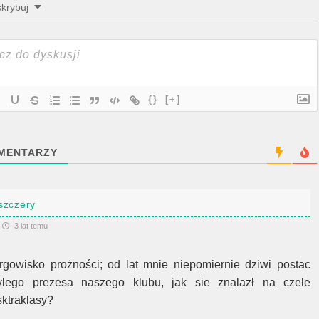
krybuj
{}
[+]
MENTARZY
szczery
3 lat temu
argowisko prożności; od lat mnie niepomiernie dziwi postac
ylego prezesa naszego klubu, jak sie znalazł na czele
sktraklasy?