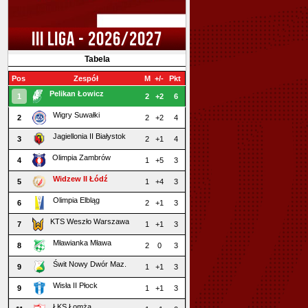
III LIGA - 2026/2027
Tabela
Pos
Zespół
M
+/-
Pkt
Pelikan Łowicz
1
2
+2
6
Wigry Suwałki
2
2
+2
4
Jagiellonia II Białystok
3
2
+1
4
Olimpia Zambrów
4
1
+5
3
Widzew II Łódź
5
1
+4
3
Olimpia Elbląg
6
2
+1
3
KTS Weszło Warszawa
7
1
+1
3
Mławianka Mława
8
2
0
3
Świt Nowy Dwór Maz.
9
1
+1
3
Wisła II Płock
9
1
+1
3
ŁKS Łomża