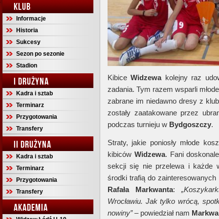
KLUB
Informacje
Historia
Sukcesy
Sezon po sezonie
Stadion
Kibice
Widzewa
kolejny raz udow
I DRUŻYNA
zadania. Tym razem wsparli młode 
Kadra i sztab
zabrane im niedawno dresy z klu
Terminarz
zostały zaatakowane przez ubra
Przygotowania
podczas turnieju w
Bydgoszczy
.
Transfery
Straty, jakie poniosły młode kosz
II DRUŻYNA
kibiców
Widzewa
. Fani doskonal
Kadra i sztab
sekcji się nie przelewa i każde
Terminarz
środki trafią do zainteresowanych 
Przygotowania
Rafała Markwanta
:
„Koszykar
Transfery
Wrocławiu. Jak tylko wrócą, spo
AKADEMIA
nowiny”
– powiedział nam
Markwa