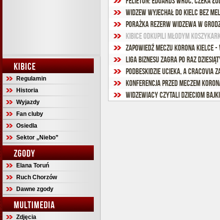
FELIETON: Eduards wróć, czeka Łó
Widzew wyjechał do Kielc bez Me
Porażka rezerw Widzewa w Grodz
Kibice odkupili młodym koszykar
Zapowiedź meczu Korona Kielce -
Liga Biznesu zagra po raz dziesiąt
KIBICE
Podbeskidzie ucieka, a Cracovia 
Regulamin
Konferencja przed meczem Koron
Historia
Widzewiacy czytali dzieciom bajki
Wyjazdy
Fan cluby
Osiedla
Sektor „Niebo”
ZGODY
Elana Toruń
Ruch Chorzów
Dawne zgody
MULTIMEDIA
Zdjęcia