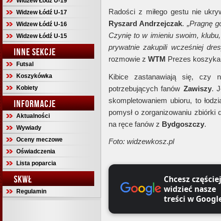
Widzew Łódź U-19
Radości z miłego gestu nie ukr
Widzew Łódź U-17
Ryszard Andrzejczak
.
„Pragnę g
Widzew Łódź U-16
Czynię to w imieniu swoim, klubu,
Widzew Łódź U-15
prywatnie zakupili wcześniej dre
INNE SEKCJE
rozmowie z
WTM
Prezes koszykars
Futsal
Koszykówka
Kibice zastanawiają się, czy 
Kobiety
potrzebujących fanów
Zawiszy
. 
skompletowaniem ubioru, to łodz
INFORMACJE
pomysł o zorganizowaniu zbiórki d
Aktualności
na ręce fanów z
Bydgoszczy
.
Wywiady
Oceny meczowe
Foto: widzewkosz.pl
Oświadczenia
Lista poparcia
SKWŁ
Chcesz częście
widzieć nasze
Regulamin
treści w Googl