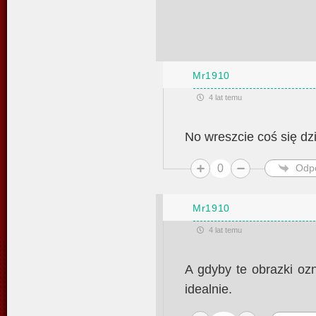
Mr1910
4 lat temu
No wreszcie coś się dz
0
Odp
Mr1910
4 lat temu
A gdyby te obrazki oz
idealnie.