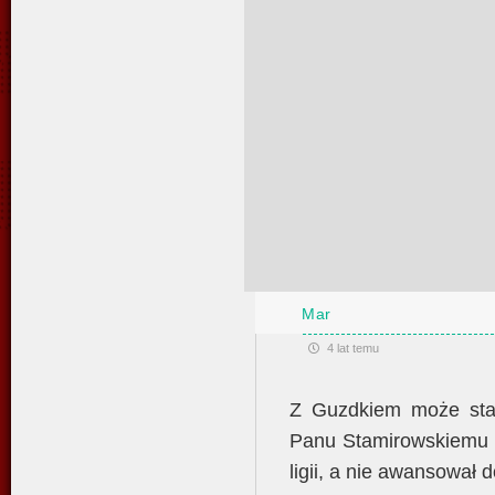
Mar
4 lat temu
Z Guzdkiem może sta
Panu Stamirowskiemu s
ligii, a nie awansował