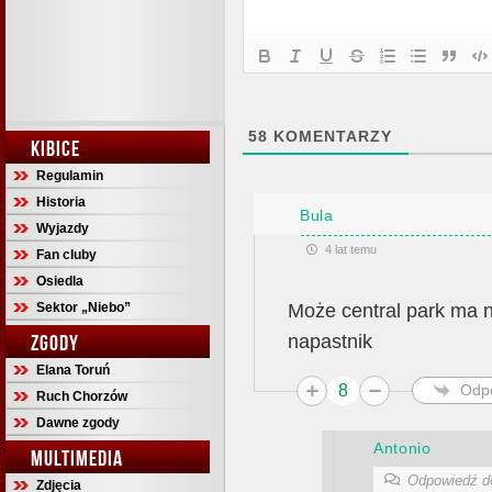
58
KOMENTARZY
KIBICE
Regulamin
Historia
Bula
Wyjazdy
4 lat temu
Fan cluby
Osiedla
Może central park ma 
Sektor „Niebo”
napastnik
ZGODY
Elana Toruń
8
Odp
Ruch Chorzów
Dawne zgody
Antonio
MULTIMEDIA
Odpowiedź 
Zdjęcia