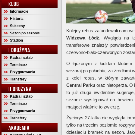
KLUB
Informacje
Historia
Sukcesy
Kolejny rebus zafundowali nam wc
Sezon po sezonie
Widzewa Łódź
. Wygląda na t
Stadion
transferowe znalazły potwierdz
I DRUŻYNA
czerwono-biało-czerwonych zosta
Kadra i sztab
O łączonym z łódzkim klubem
Terminarz
wczoraj po południu, za źródłami 
Przygotowania
z kolei rebus, w którym zawart
Transfery
Central Parku
oraz nietoperza. O 
II DRUŻYNA
to już druga ewidentnie sugeruj
Kadra i sztab
sezonie występował on bowiem
Terminarz
mającej właśnie to zwierzę.
Przygotowania
Życiorys 27-latka nie wygląda imp
Transfery
tylko na trzecim poziomie rozgry
AKADEMIA
dziesięciu bramek na sezon. Jako