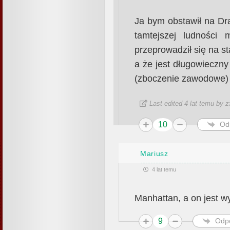
Ja bym obstawił na Dr
tamtejszej ludności
przeprowadził się na s
a że jest długowieczn
(zboczenie zawodowe) 
Last edited 4 lat temu by 
10
Od
Mariusz
4 lat temu
Manhattan, a on jest w
9
Odp