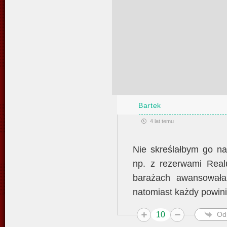
Bartek
4 lat temu
Nie skreślałbym go na
np. z rezerwami Real
barażach awansowała
natomiast każdy powini
10
Od