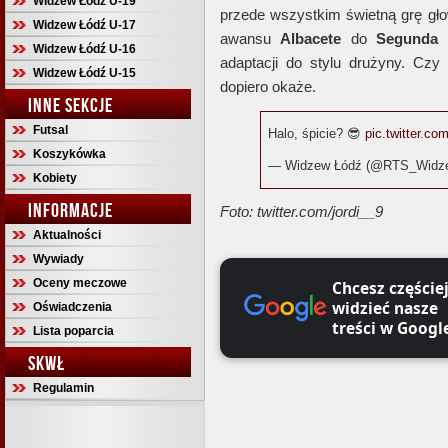
Widzew Łódź U-19
przede wszystkim świetną grę głow
Widzew Łódź U-17
awansu
Albacete
do
Segunda 
Widzew Łódź U-16
adaptacji do stylu drużyny. Cz
Widzew Łódź U-15
dopiero okaże.
INNE SEKCJE
Futsal
Halo, śpicie? 😎
pic.twitter.c
Koszykówka
— Widzew Łódź (@RTS_Widz
Kobiety
INFORMACJE
Foto: twitter.com/jordi__9
Aktualności
Wywiady
Oceny meczowe
Chcesz częście
widzieć nasze
Oświadczenia
treści w Googl
Lista poparcia
SKWŁ
Regulamin