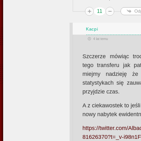
11
Od
Kacpi
4 lat temu
Szczerze mówiąc tro
tego transferu jak pa
miejmy nadzieję że
statystykach się zauw
przyjdzie czas.
A z ciekawostek to jeśl
nowy nabytek ewidentni
https://twitter.com/A
81626370?t=_v-i98n1