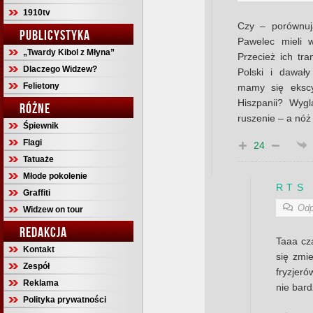
1910tv
Czy – porównuj
PUBLICYSTYKA
Pawelec mieli w
„Twardy Kibol z Młyna”
Przecież ich tra
Dlaczego Widzew?
Polski i dawał
Felietony
mamy się ekscy
Hiszpanii? Wygl
RÓŻNE
ruszenie – a nóż 
Śpiewnik
Flagi
24
Tatuaże
Młode pokolenie
R T S
Graffiti
Odp
Widzew on tour
REDAKCJA
Taaa cz
Kontakt
się zmie
Zespół
fryzjeró
Reklama
nie bard
Polityka prywatności