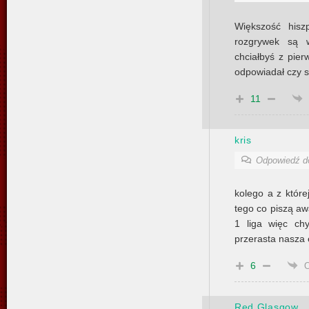
Większość hisz
rozgrywek są w
chciałbyś z pie
odpowiadał czy s
11
kris
Odpowiedź 
kolego a z której
tego co piszą aw
1 liga więc ch
przerasta nasza 
6
Red Glasgow