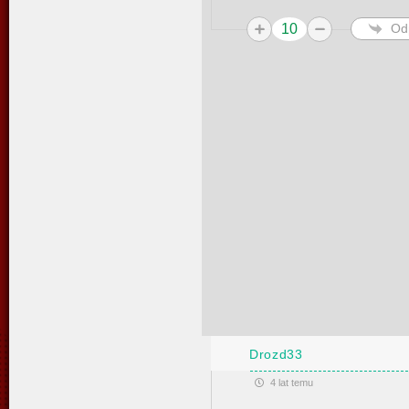
10
Od
Drozd33
4 lat temu