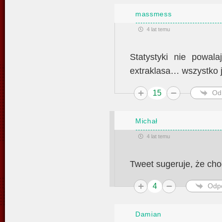
massmess
4 lat temu
Statystyki nie powal
extraklasa… wszystko 
15
Od
Michał
4 lat temu
Tweet sugeruje, że ch
4
Odp
Damian