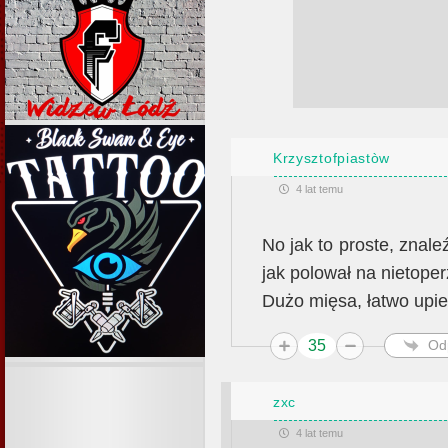
Krzysztofpiastòw
4 lat temu
No jak to proste, znale
jak polował na nietoper
Dużo mięsa, łatwo upie
35
Od
zxc
4 lat temu