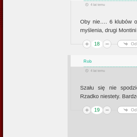
4 lat temu
Oby nie…. 6 klubów o
myślenia, drugi Montin
18
Od
Rob
4 lat temu
Szału się nie spodz
Rzadko niestety. Bardz
19
Od