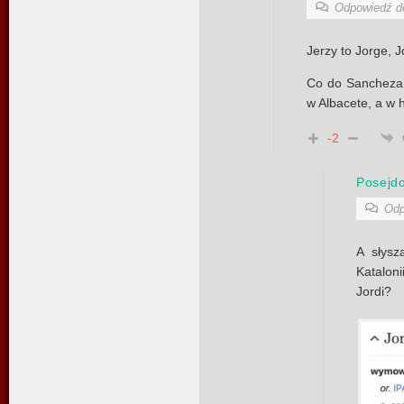
Odpowiedź 
Jerzy to Jorge, 
Co do Sancheza t
w Albacete, a w h
-2
Posejd
Odp
A słysz
Katalon
Jordi?