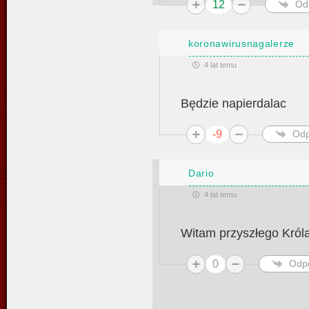
12
Od
koronawirusnagalerze
4 lat temu
Będzie napierdalac
-9
Odp
Dario
4 lat temu
Witam przyszłego Króla
0
Odp