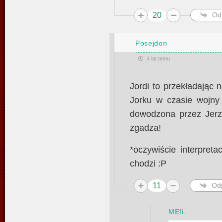
20
Od
Posejdon
4 lat temu
Jordi to przekładając 
Jorku w czasie wojny 
dowodzona przez Jerz
zgadza!
*oczywiście interpreta
chodzi :P
11
Od
MEfi.