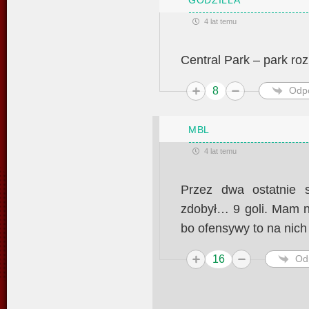
GODZILLA
4 lat temu
Central Park – park ro
8
Odp
MBL
4 lat temu
Przez dwa ostatnie s
zdobył… 9 goli. Mam nad
bo ofensywy to na nich
16
Od