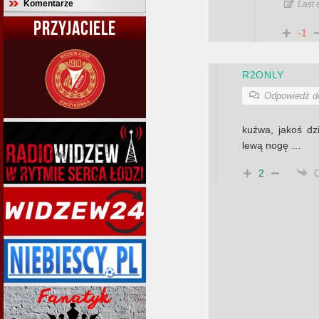
Komentarze
Last 
PRZYJACIELE
-1
R2ONLY
Odpowiedź 
kuźwa, jakoś d
lewą nogę …
2