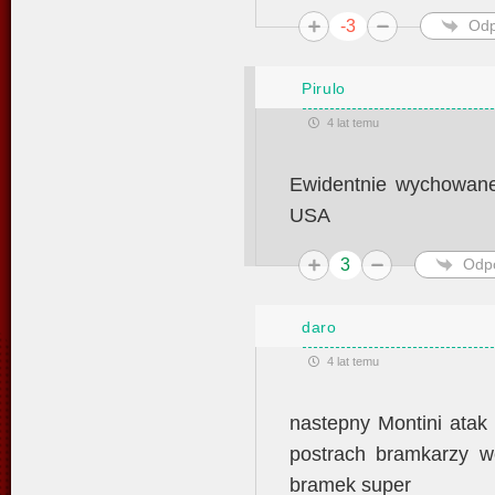
-3
Odp
Pirulo
4 lat temu
Ewidentnie wychowanek
USA
3
Odp
daro
4 lat temu
nastepny Montini atak
postrach bramkarzy 
bramek super