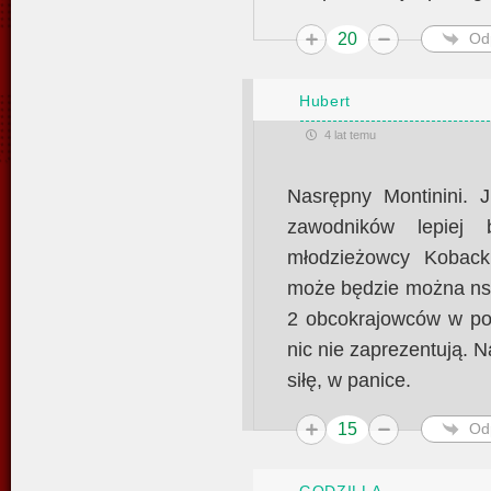
20
Od
Hubert
4 lat temu
Nasrępny Montinini. 
zawodników lepiej 
młodzieżowcy Kobacki
może będzie można ns 
2 obcokrajowców w pod
nic nie zaprezentują.
siłę, w panice.
15
Od