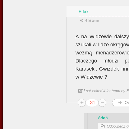
Edek
4 lat temu
A na Widzewie dalszy
szukali w lidze okręgow
wezmą menadżerowie
Dlaczego młodzi pe
Karasek , Gwizdek i inn
w Widzewie ?
Last edited 4 lat temu by 
-31
O
Adaś
Odpowiedź 