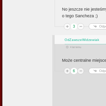
No jeszcze nie jesteśm
o tego Sancheza ;)
3
Odp
OdZawszeWidzewiak
4 lat temu
Może centralne miejsce
6
Odp