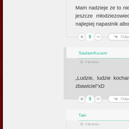
Mam nadzieje ze to nie
jeszcze młodziezowiec
najlepiej napastnik al
8
Odp
SiadamKucam
4 lat temu
„Ludzie, ludzie kocha
zbawiciel”xD
9
Odp
Taki
4 lat temu