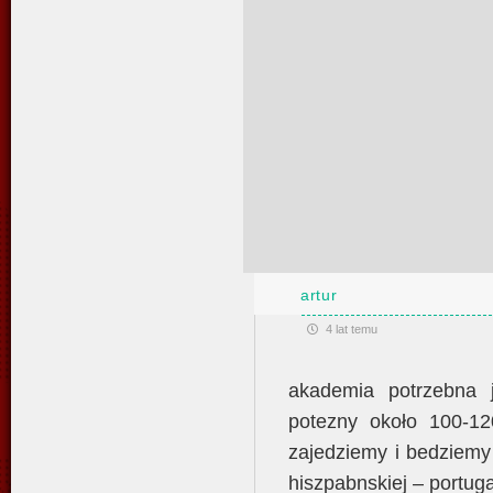
artur
4 lat temu
akademia potrzebna je
potezny około 100-1
zajedziemy i bedziemy
hiszpabnskiej – portugal