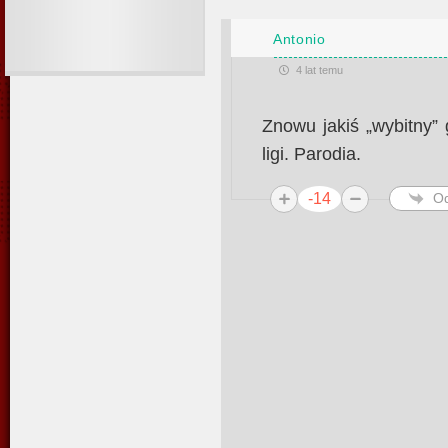
Antonio
4 lat temu
Znowu jakiś „wybitny” 
ligi. Parodia.
-14
O