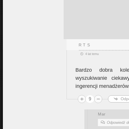
R T S
4 lat temu
Bardzo dobra kol
wyszukiwanie ciekaw
ingerencji menadżerów
9
Odp
Mar
Odpowiedź 