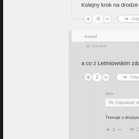
Kolejny krok na drodz
-8
Odp
kowal
4 lat temu
a co z Letmiowskim zdaj
2
Odp
tetu
Odpowiedź 
Trenuje z drużyn
1