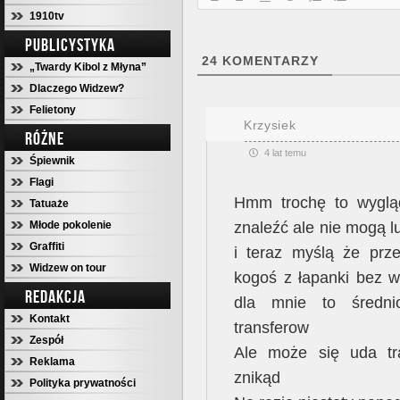
1910tv
PUBLICYSTYKA
24
KOMENTARZY
„Twardy Kibol z Młyna”
Dlaczego Widzew?
Felietony
Krzysiek
RÓŻNE
4 lat temu
Śpiewnik
Flagi
Hmm trochę to wygląd
Tatuaże
znaleźć ale nie mogą l
Młode pokolenie
Graffiti
i teraz myślą że prze
Widzew on tour
kogoś z łapanki bez wc
REDAKCJA
dla mnie to średnio
Kontakt
transferow
Zespół
Ale może się uda tra
Reklama
znikąd
Polityka prywatności