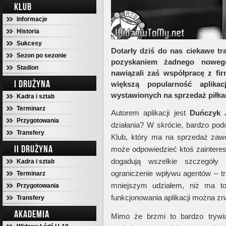
KLUB
Informacje
Historia
Sukcesy
Dotarły dziś do nas ciekawe tr
Sezon po sezonie
pozyskaniem żadnego noweg
Stadion
nawiązali zaś współpracę z fi
I DRUŻYNA
większą popularność aplika
wystawionych na sprzedaż piłkar
Kadra i sztab
Terminarz
Autorem aplikacji jest
Duńczyk
Przygotowania
działania? W skrócie, bardzo podo
Transfery
Klub, który ma na sprzedaż zawo
II DRUŻYNA
może odpowiedzieć ktoś zainteres
dogadują wszelkie szczegóły
Kadra i sztab
ograniczenie wpływu agentów – t
Terminarz
mniejszym udziałem, niż ma to
Przygotowania
funkcjonowania aplikacji można z
Transfery
AKADEMIA
Mimo że brzmi to bardzo trywia