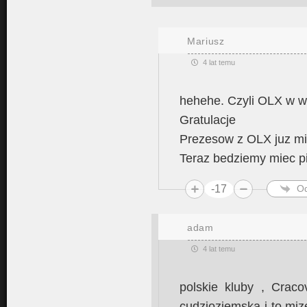
Mariusz
4 lat temu
hehehe. Czyli OLX w w
Gratulacje
Prezesow z OLX juz mi
Teraz bedziemy miec p
-17
O
adam
4 lat temu
polskie kluby , Craco
cudzioziemska i to mize