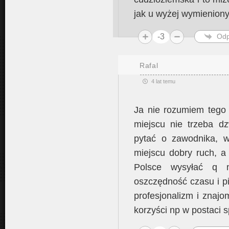
jak u wyżej wymienion
-3
Odp
Rafal
4 lat temu
Ja nie rozumiem tego
miejscu nie trzeba dz
pytać o zawodnika, ws
miejscu dobry ruch, 
Polsce wysyłać q 
oszczędność czasu i p
profesjonalizm i znaj
korzyści np w postaci