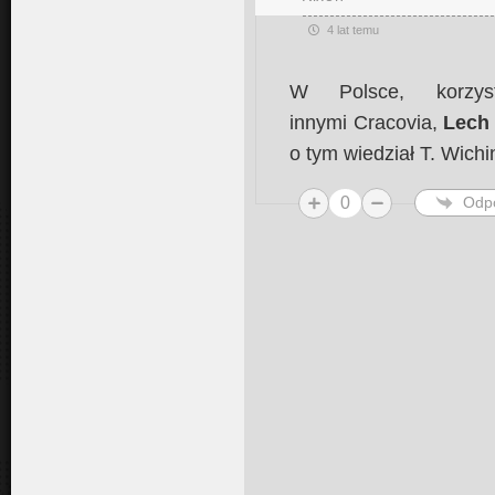
4 lat temu
W Polsce, korzy
innymi Cracovia,
Lech
o tym wiedział T. Wichin
0
Odp