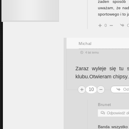
żaden sposób 
uważam, że nada
sportowego i to 
0
Michal
4 lat temu
Zaraz wyleje się tu 
klubu.Otwieram chipsy.
10
Od
Brunet
Odpowiedź 
Banda wszystko 