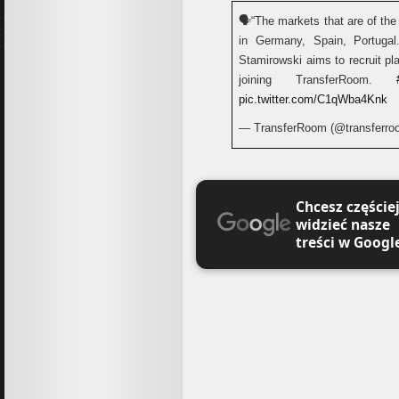
🗣️“The markets that are of the
in Germany, Spain, Portugal.
Stamirowski aims to recruit pl
joining TransferRoom.
pic.twitter.com/C1qWba4Knk
— TransferRoom (@transferr
Chcesz częście
widzieć nasze
treści w Googl