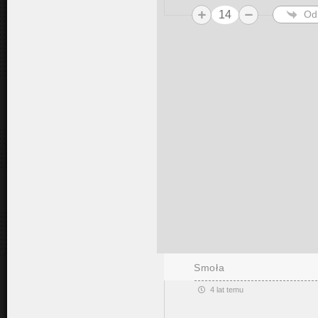
14
Od
Smoła
4 lat temu