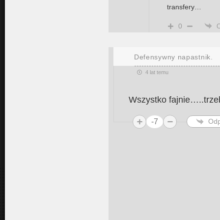
transfery…
0
Defensywny napastnik.
4 lat temu
Wszystko fajnie…..trzeb
-7
Odp