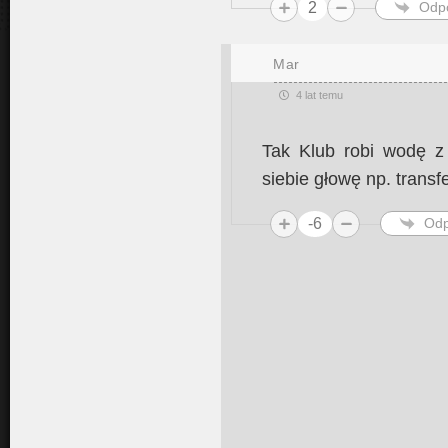
2
Odp
Mar
4 lat temu
Tak Klub robi wodę z
siebie głowę np. transf
-6
Odp