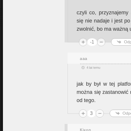
czyli co, przyznajemy
się nie nadaje i jest 
zwolnić, bo ma ważną
-1
Odp
aaa
4 lat temu
jak by był w tej plat
można się zastanowić na
od tego.
3
Odp
Kixon