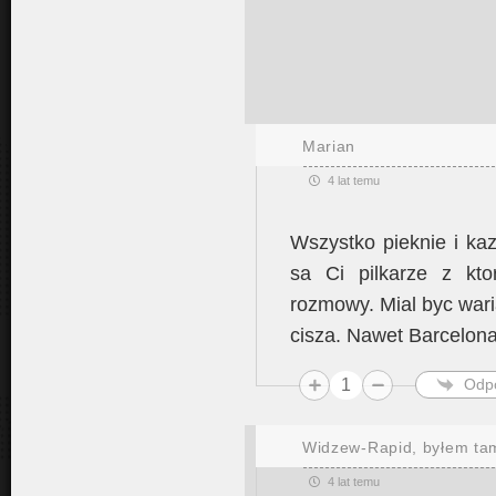
Marian
4 lat temu
Wszystko pieknie i ka
sa Ci pilkarze z kt
rozmowy. Mial byc waria
cisza. Nawet Barcelona
1
Odp
Widzew-Rapid, byłem tam
4 lat temu