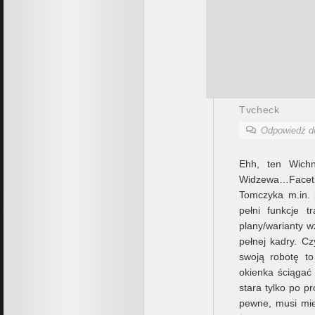
Tvcheck
Odpowiedź 
Ehh, ten Wich
Widzewa…Facet ś
Tomczyka m.in. 
pełni funkcje t
plany/warianty 
pełnej kadry. Cz
swoją robotę t
okienka ściągać
stara tylko po p
pewne, musi mie