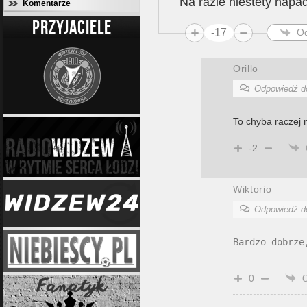
Na razie niestety nap
Komentarze
PRZYJACIELE
-17
O
Orillo
Odpowiedź 
To chyba raczej 
-2
Wiktorio
Odpowiedź 
0