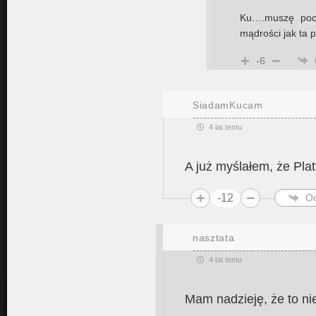
Ku….muszę pocz
mądrości jak ta 
-6
SiadamKucam
4 lat temu
A już myślałem, że Pl
-12
O
nasztata
4 lat temu
Mam nadzieję, że to nie