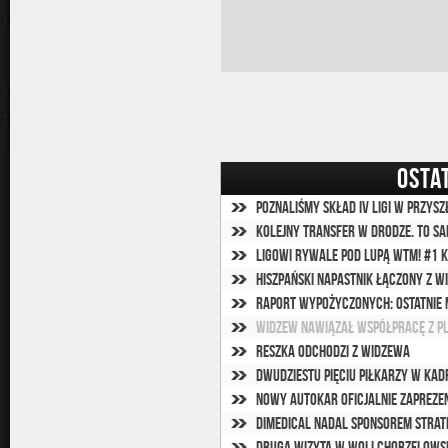
OSTA
Poznaliśmy skład IV ligi w przysz
Kolejny transfer w drodze. To S
Ligowi rywale pod lupą WTM! #1 
Hiszpański napastnik łączony z 
Raport wypożyczonych: Ostatnie
Widzew nawiązał współpracę z p
Reszka odchodzi z Widzewa
Dwudziestu pięciu piłkarzy w kad
Nowy autokar oficjalnie zaprez
DiMedical nadal sponsorem strat
Druga wizyta w Woli Chorzelowsk