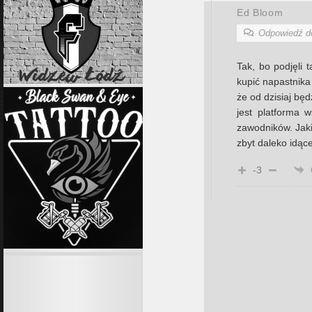
Ed Bloom
Odpowiedź 
Tak, bo podjęli 
kupić napastnika 
że od dzisiaj będ
jest platforma 
zawodników. Jaki
zbyt daleko idące
-3