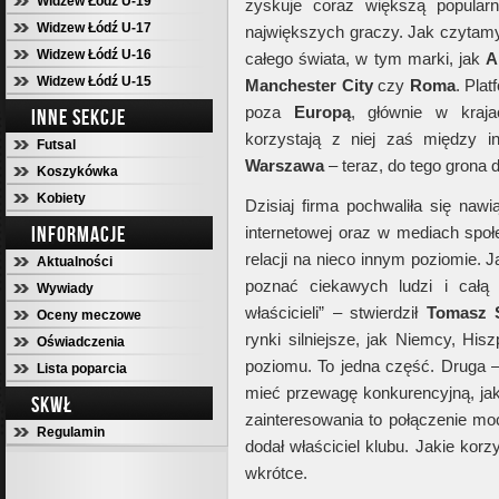
Widzew Łódź U-19
zyskuje coraz większą popular
Widzew Łódź U-17
największych graczy. Jak czytamy
Widzew Łódź U-16
całego świata, w tym marki, jak
A
Widzew Łódź U-15
Manchester City
czy
Roma
. Pla
poza
Europą
, głównie w kra
INNE SEKCJE
korzystają z niej zaś między 
Futsal
Warszawa
– teraz, do tego grona
Koszykówka
Kobiety
Dzisiaj firma pochwaliła się nawi
INFORMACJE
internetowej oraz w mediach spo
relacji na nieco innym poziomie. 
Aktualności
poznać ciekawych ludzi i całą 
Wywiady
właścicieli” – stwierdził
Tomasz 
Oceny meczowe
rynki silniejsze, jak Niemcy, His
Oświadczenia
poziomu. To jedna część. Druga –
Lista poparcia
mieć przewagę konkurencyjną, ja
SKWŁ
zainteresowania to połączenie moc
Regulamin
dodał właściciel klubu. Jakie kor
wkrótce.