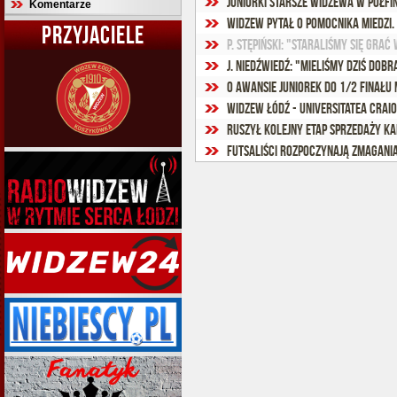
Juniorki starsze Widzewa w półfi
Komentarze
Widzew pytał o pomocnika Miedzi.
PRZYJACIELE
P. Stępiński: "Staraliśmy się gra
J. Niedźwiedź: "Mieliśmy dziś dob
O awansie juniorek do 1/2 finału
Widzew Łódź - Universitatea Craiov
Ruszył kolejny etap sprzedaży k
Futsaliści rozpoczynają zmagan