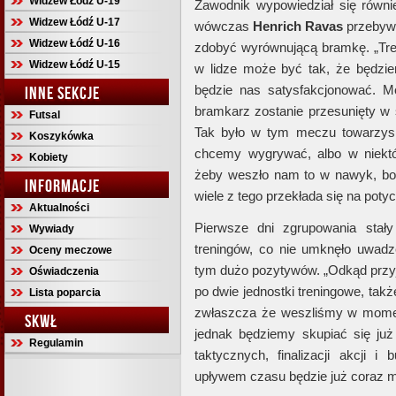
Widzew Łódź U-19
Zawodnik wypowiedział się równi
Widzew Łódź U-17
wówczas
Henrich
Ravas
przebywa
Widzew Łódź U-16
zdobyć wyrównującą bramkę. „Tre
Widzew Łódź U-15
w lidze może być tak, że będziem
będzie nas satysfakcjonować. M
INNE SEKCJE
bramkarz zostanie przesunięty w
Futsal
Tak było w tym meczu towarzysk
Koszykówka
chcemy wygrywać, albo w niekt
Kobiety
żeby weszło nam to w nawyk, bo
INFORMACJE
wiele z tego przekłada się na potyc
Aktualności
Pierwsze dni zgrupowania stał
Wywiady
treningów, co nie umknęło uwadz
Oceny meczowe
tym dużo pozytywów. „Odkąd przyj
Oświadczenia
po dwie jednostki treningowe, ta
Lista poparcia
zwłaszcza że weszliśmy w moment,
SKWŁ
jednak będziemy skupiać się już
Regulamin
taktycznych, finalizacji akcji 
upływem czasu będzie już coraz mn