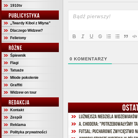
1910tv
PUBLICYSTYKA
„Twardy Kibol z Młyna”
Dlaczego Widzew?
Felietony
RÓŻNE
Śpiewnik
0
KOMENTARZY
Flagi
Tatuaże
Młode pokolenie
Graffiti
Widzew on tour
REDAKCJA
OSTA
Kontakt
Luźniejsza niedziela widzewiaków
Zespół
A. Chodera: "Potrzebowałyśmy t
Reklama
Futsal: Pucharowe zwycięstwo na
Polityka prywatności