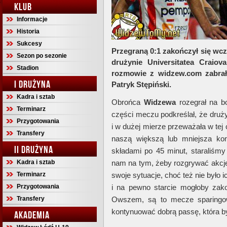
KLUB
Informacje
Historia
Sukcesy
Przegraną 0:1 zakończył się w
Sezon po sezonie
drużynie Universitatea Craio
Stadion
rozmowie z widzew.com zabrał 
I DRUŻYNA
Patryk Stępiński.
Kadra i sztab
Obrońca
Widzewa
rozegrał na bo
Terminarz
części meczu podkreślał, że druży
Przygotowania
i w dużej mierze przeważała w tej 
Transfery
naszą większą lub mniejsza kon
II DRUŻYNA
składami po 45 minut, staraliśmy
Kadra i sztab
nam na tym, żeby rozgrywać akcje 
Terminarz
swoje sytuacje, choć też nie było 
Przygotowania
i na pewno starcie mogłoby za
Transfery
Owszem, są to mecze sparingow
kontynuować dobrą passę, która by
AKADEMIA