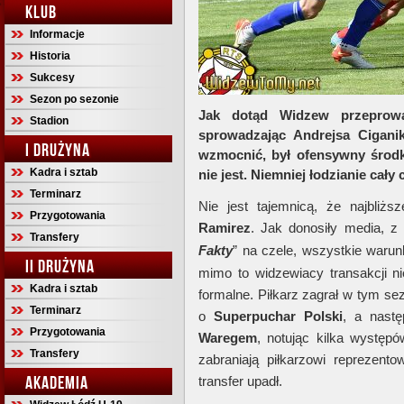
KLUB
Informacje
Historia
Sukcesy
Sezon po sezonie
Jak dotąd Widzew przeprowad
Stadion
sprowadzając Andrejsa Ciganik
I DRUŻYNA
wzmocnić, był ofensywny środk
Kadra i sztab
nie jest. Niemniej łodzianie cały
Terminarz
Nie jest tajemnicą, że najbliżs
Przygotowania
Ramirez
. Jak donosiły media, 
Transfery
Fakty
” na czele, wszystkie war
II DRUŻYNA
mimo to widzewiacy transakcji n
Kadra i sztab
formalne. Piłkarz zagrał w tym s
Terminarz
o
Superpuchar Polski
, a nastę
Przygotowania
Waregem
, notując kilka występó
Transfery
zabraniają piłkarzowi reprezent
AKADEMIA
transfer upadł.