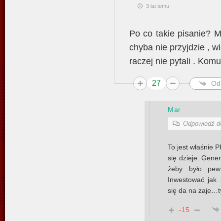
3 lat temu
Po co takie pisanie? Mó
chyba nie przyjdzie , w
raczej nie pytali . Kom
27
Od
Mar
Odpowiedź 
To jest właśnie 
się dzieje. Gene
żeby było pew
Inwestować jak 
się da na zaje…
-15