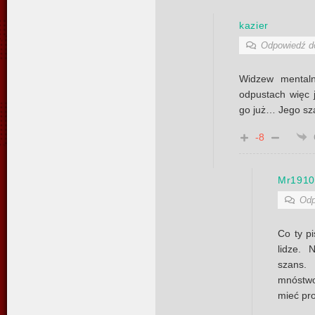
kazier
Odpowiedź 
Widzew mentaln
odpustach więc 
go już… Jego sz
-8
Mr191
Odp
Co ty pi
lidze. 
szans.
mnóstwo
mieć pro