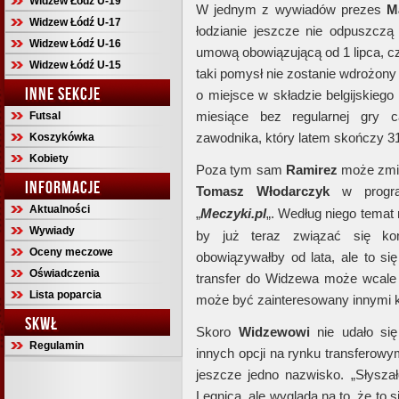
Widzew Łódź U-19
W jednym z wywiadów prezes
M
Widzew Łódź U-17
łodzianie jeszcze nie odpuszczą
Widzew Łódź U-16
umową obowiązującą od 1 lipca, cz
Widzew Łódź U-15
taki pomysł nie zostanie wdrożony
INNE SEKCJE
o miejsce w składzie belgijskiego 
miesiące bez regularnej gry 
Futsal
zawodnika, który latem skończy 31 
Koszykówka
Kobiety
Poza tym sam
Ramirez
może zmie
INFORMACJE
Tomasz Włodarczyk
w progra
Aktualności
„
Meczyki.pl
„. Według niego temat 
Wywiady
by już teraz związać się ko
Oceny meczowe
obowiązywałby od lata, ale to si
Oświadczenia
transfer do Widzewa może wcale 
Lista poparcia
może być zainteresowany innymi k
SKWŁ
Skoro
Widzewowi
nie udało się
Regulamin
innych opcji na rynku transferow
jeszcze jedno nazwisko. „Słysz
Legnica, ale wygląda na to, że to 