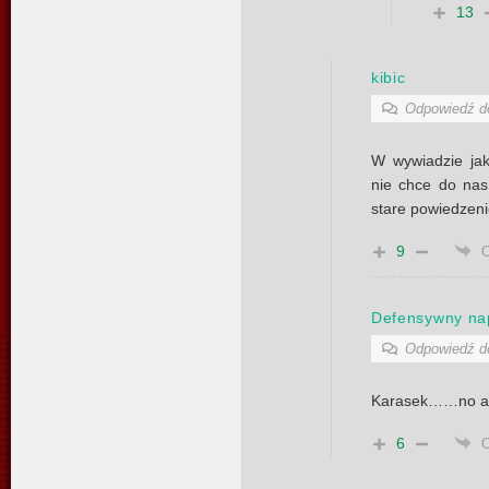
13
kibic
Odpowiedź 
W wywiadzie jak
nie chce do na
stare powiedzeni
9
Defensywny nap
Odpowiedź 
Karasek……no ale
6