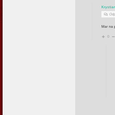
Krystia
Odp
Mar na p
0