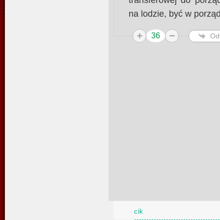
transferowej do porzą
na lodzie, być w porząd
36
Od
cik