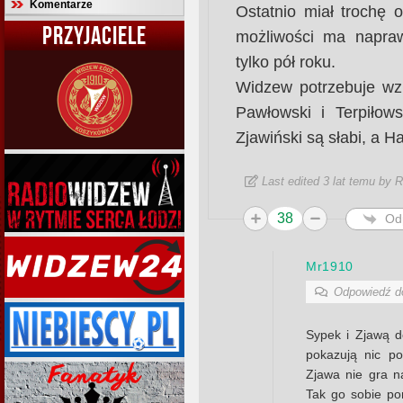
Komentarze
Ostatnio miał trochę o
PRZYJACIELE
możliwości ma napra
tylko pół roku.
Widzew potrzebuje wz
Pawłowski i Terpiłow
Zjawiński są słabi, a 
Last edited 3 lat temu by 
38
Od
Mr1910
Odpowiedź 
Sypek i Zjawą d
pokazują nic p
Zjawa nie gra na
Tak go sobie po