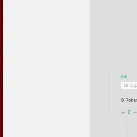
Adi
Odp
O Robac
2