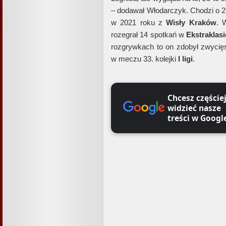
– dodawał Włodarczyk. Chodzi o 2
w 2021 roku z
Wisły Kraków
. 
rozegrał 14 spotkań w
Ekstraklasi
rozgrywkach to on zdobył zwycię
w meczu 33. kolejki
I ligi
.
Chcesz częście
widzieć nasze
treści w Googl