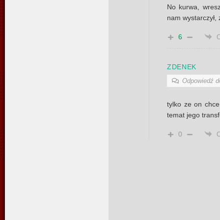
No kurwa, wresz
nam wystarczył, 
6
ZDENEK
Odpowiedź 
tylko ze on chce
temat jego trans
0