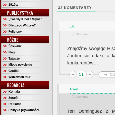
1910tv
32
KOMENTARZY
PUBLICYSTYKA
„Twardy Kibol z Młyna”
Dlaczego Widzew?
.P.
Felietony
3 lat temu
RÓŻNE
Śpiewnik
Znajdźmy swojego Hisz
Flagi
Jordim się udało, a 
Tatuaże
konkurentów…
Młode pokolenie
Graffiti
51
Od
Widzew on tour
REDAKCJA
Raaf
Kontakt
3 lat temu
Zespół
Reklama
Polityka prywatności
Ten Dominguez z Mie