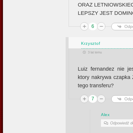
ORAZ LETNIOWSKIEG
LEPSZY JEST DOMI
6
Odp
Krzysztof
3 lat temu
Luiz fernandez nie je
ktory nakrywa czapka
tego transferu?
7
Odp
Alex
Odpowiedź 