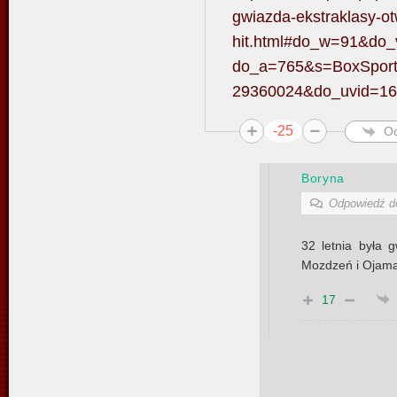
gwiazda-ekstraklasy-ot
hit.html#do_w=91&do
do_a=765&s=BoxSport
29360024&do_uvid=1
-25
O
Boryna
Odpowiedź 
32 letnia była g
Mozdzeń i Ojamaa 
17