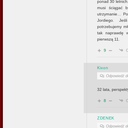
ponad 30 letnich.
musi ściągać b
utrzymanie… Poz
Jordiego. Je
potrzebujemy mł
tak naprawdę w 
pierwszą 11.
9
Kixon
Odpowiedź 
32 lata, perspek
8
ZDENEK
Odpowiedź 