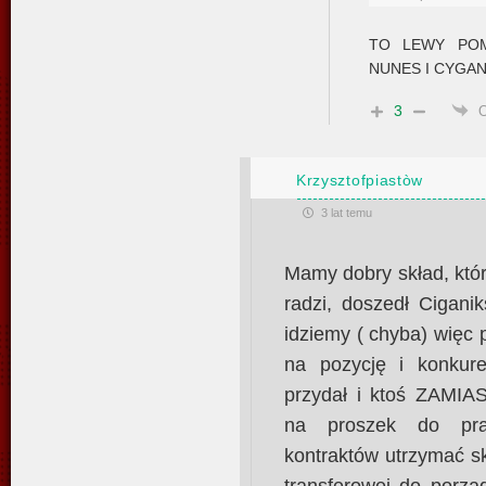
TO LEWY POM
NUNES I CYGA
3
Krzysztofpiastòw
3 lat temu
Mamy dobry skład, któ
radzi, doszedł Cigani
idziemy ( chyba) więc
na pozycję i konkure
przydał i ktoś ZAMIAS
na proszek do pra
kontraktów utrzymać s