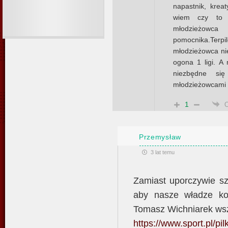
napastnik, krea
wiem czy to re
młodzieżowc
pomocnika.Ter
młodzieżowca nie
ogona 1 ligi. A
niezbędne s
młodzieżowcami ż
1
Przemysław
3 lat temu
Zamiast uporczywie s
aby nasze władze ko
Tomasz Wichniarek wszed
https://www.sport.pl/p