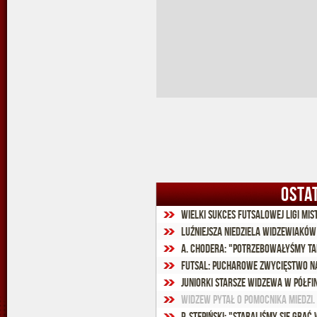
OSTA
Wielki sukces Futsalowej Ligi Mi
Luźniejsza niedziela widzewiaków
A. Chodera: "Potrzebowałyśmy t
Futsal: Pucharowe zwycięstwo na
Juniorki starsze Widzewa w półfi
Widzew pytał o pomocnika Miedzi.
P. Stępiński: "Staraliśmy się gra