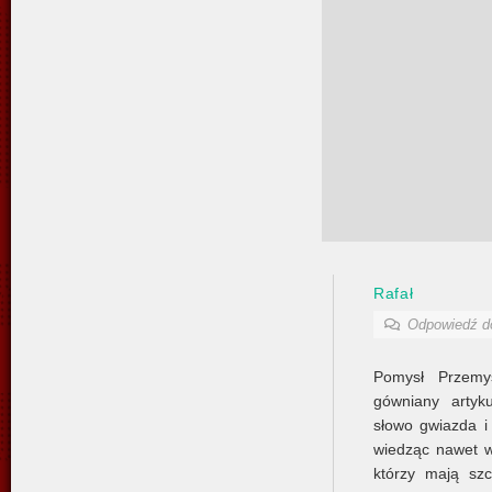
Rafał
Odpowiedź 
Pomysł Przemys
gówniany artyk
słowo gwiazda i
wiedząc nawet w 
którzy mają szc