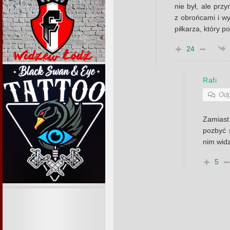
nie był, ale przy
z obrońcami i w
piłkarza, który po
24
Rafi
Odp
Zamiast
pozbyć 
nim wid
5