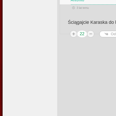
3 lat temu
Ściągajcie Karaska do k
22
Od