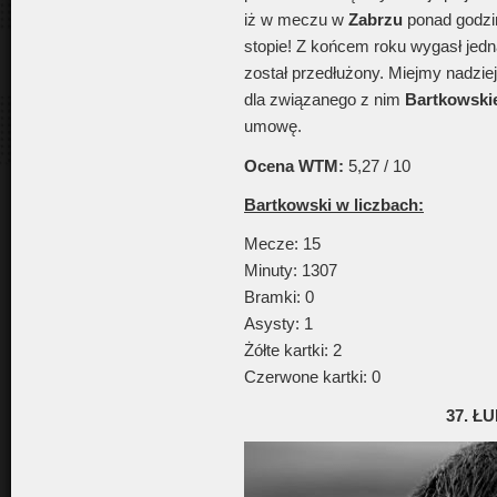
iż w meczu w
Zabrzu
ponad godzi
stopie! Z końcem roku wygasł jedna
został przedłużony. Miejmy nadzie
dla związanego z nim
Bartkowski
umowę.
Ocena WTM:
5,27 / 10
Bartkowski w liczbach:
Mecze: 15
Minuty: 1307
Bramki: 0
Asysty: 1
Żółte kartki: 2
Czerwone kartki: 0
37. Ł