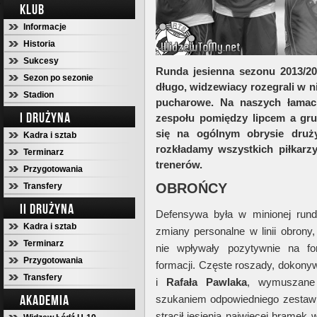
KLUB
Informacje
Historia
Sukcesy
Runda jesienna sezonu 2013/201
Sezon po sezonie
długo, widzewiacy rozegrali w ni
Stadion
pucharowe. Na naszych łamac
I DRUŻYNA
zespołu pomiędzy lipcem a gru
się na ogólnym obrysie druży
Kadra i sztab
rozkładamy wszystkich piłkarz
Terminarz
trenerów.
Przygotowania
OBROŃCY
Transfery
II DRUŻYNA
Defensywa była w minionej rundz
Kadra i sztab
zmiany personalne w linii obrony,
Terminarz
nie wpływały pozytywnie na for
Przygotowania
formacji. Częste roszady, dokon
Transfery
i
Rafała Pawlaka
, wymuszane 
AKADEMIA
szukaniem odpowiedniego zestawia
stracił jesienią najwięcej bramek 