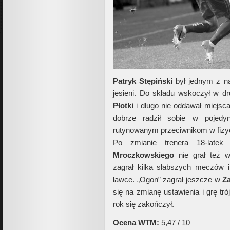
Patryk Stępiński
był jednym z na
jesieni. Do składu wskoczył w dru
Płotki
i długo nie oddawał miejsc
dobrze radził sobie w pojedy
rutynowanym przeciwnikom w fizy
Po zmianie trenera 18-latek
Mroczkowskiego
nie grał też 
zagrał kilka słabszych meczów 
ławce. „Ogon” zagrał jeszcze w
Z
się na zmianę ustawienia i grę tr
rok się zakończył.
Ocena WTM:
5,47 / 10