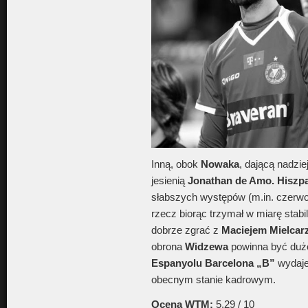
Inną, obok
Nowaka
, dającą nadzie
jesienią
Jonathan de Amo. Hiszp
słabszych występów (m.in. czerw
rzecz biorąc trzymał w miarę stabi
dobrze zgrać z
Maciejem Mielca
obrona
Widzewa
powinna być duż
Espanyolu Barcelona „B”
wydaje
obecnym stanie kadrowym.
Ocena WTM:
5,29 / 10