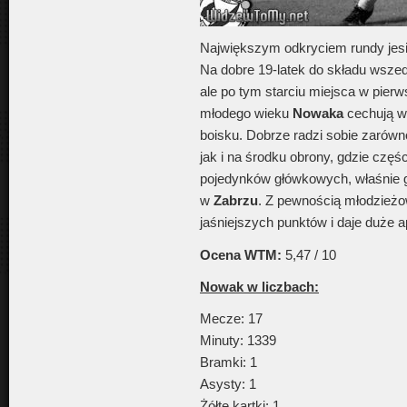
Największym odkryciem rundy jesi
Na dobre 19-latek do składu wsze
ale po tym starciu miejsca w pierw
młodego wieku
Nowaka
cechują wy
boisku. Dobrze radzi sobie zarów
jak i na środku obrony, gdzie czę
pojedynków główkowych, właśnie 
w
Zabrzu
. Z pewnością młodzież
jaśniejszych punktów i daje duże a
Ocena WTM:
5,47 / 10
Nowak w liczbach:
Mecze: 17
Minuty: 1339
Bramki: 1
Asysty: 1
Żółte kartki: 1