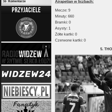
Airapetian w liczbach:
Komentarze
PRZYJACIELE
Mecze: 9
Minuty: 660
Bramki: 0
Asysty: 1
Żółte kartki: 0
Czerwone kartki: 0
5. TH