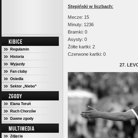
Stępiński w liczbach:
Mecze: 15
Minuty: 1236
Bramki: 0
Asysty: 0
KIBICE
Żółte kartki: 2
Regulamin
Czerwone kartki: 0
Historia
Wyjazdy
27. LEV
Fan cluby
Osiedla
Sektor „Niebo”
ZGODY
Elana Toruń
Ruch Chorzów
Dawne zgody
MULTIMEDIA
Zdjęcia