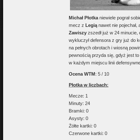
Michał Płotka
niewiele pograł sobi
mecz z
Legią
nawet nie pojechał, a
Zawiszy
zszedł już w 24 minucie, 
wykluczył defensora z gry już do k
na pełnych obrotach i wiosną powi
pewnością przyda się, gdyż jest t
w każdym miejscu linii defensywne
Ocena WTM
: 5 / 10
Płotka w liczbach:
Mecze: 1
Minuty: 24
Bramki: 0
Asysty: 0
Żółte kartki: 0
Czerwone kartki: 0