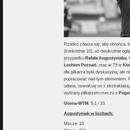
Rzadko zdarza się, aby obrońca, k
(konkretnie 10), aż dwukrotnie ogl
przypadku
Rafała Augustyniaka
,
Lechem Poznań
, oraz w 79 w
Kie
dla piłkarza była dyskusyjna, ale ni
popracować nad tym elementem. Po
udana, oswoił się on z ekstraklasą,
wybrany piłkarzem meczu z
Pogon
Ocena WTM
: 5,1 / 10
Augustyniak w liczbach:
Mecze: 10