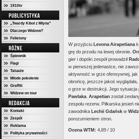
1910tv
PUBLICYSTYKA
„Twardy Kibol z Młyna”
Dlaczego Widzew?
Felietony
W przyjściu
Levona Airapetiana
k
RÓŻNE
grę do przodu na lewej obronie.
Or
Śpiewnik
gier i dopóki zespół prowadził
Rado
Flagi
w pierwszej jedenastce, nie zawsze
Tatuaże
aktywność w grze ofensywnej, jak
Młode pokolenie
obrońcę, jeszcze jakoś wyglądała,
Graffiti
o grze w destrukcji. Jego sytuacja 
Widzew on tour
Pawlaka
.
Arapetian
został zesłany
REDAKCJA
zespołu rezerw. Piłkarska jesień n
Kontakt
zawodnika
Lechii Gdańsk
w
Widz
Zespół
porozumieniem stron.
Reklama
Ocena WTM:
4,89 / 10
Polityka prywatności