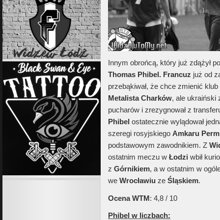
Innym obrońcą, który już zdążył p
Thomas Phibel. Francuz
już od z
przebąkiwał, że chce zmienić klub n
Metalista Charków
, ale ukraińsk
pucharów i zrezygnował z transfer
Phibel
ostatecznie wylądował jed
szeregi rosyjskiego
Amkaru Perm
podstawowym zawodnikiem. Z
Wi
ostatnim meczu w
Łodzi
wbił kurio
z
Górnikiem
, a w ostatnim w ogól
we
Wrocławiu
ze
Śląskiem
.
Ocena WTM
: 4,8 / 10
Phibel w liczbach: