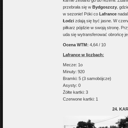
karnie zesłano go do rezerw. Zda
przebrała się w
Bydgoszczy
, gdz
w sezonie! Póki co
Lafrance
nadal 
Łodzi
zdają się być jasne. W czer
piłkarz pójdzie w swoją stronę. Pr
uda się wytransferować obrońcę je
Ocena WTM:
4,64 / 10
Lafrance w liczbach:
Mecze: 1o
Minuty: 920
Bramki: 5 (3 samobójcze)
Asysty: 0
Żółte kartki: 3
Czerwone kartki: 1
24. K