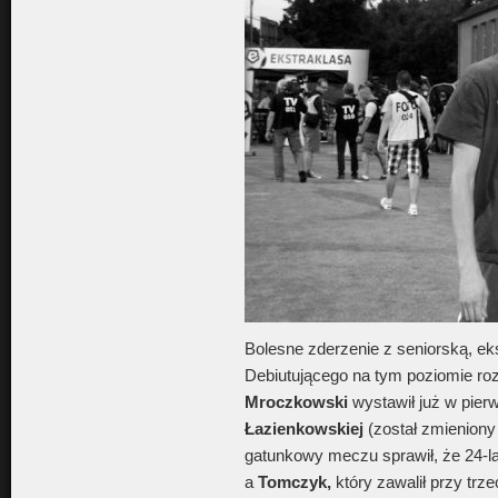
Bolesne zderzenie z seniorską, eks
Debiutującego na tym poziomie 
Mroczkowski
wystawił już w pie
Łazienkowskiej
(został zmienion
gatunkowy meczu sprawił, że 24-lat
a
Tomczyk,
który zawalił przy tr