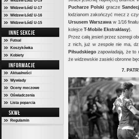
Widzew Łódź U-19
Pucharze Polski
gracze
Sandec
Widzew Łódź U-17
łodzianom zakończyć mecz z czyst
Widzew Łódź U-16
Ursusem Warszawa
w 1/16 finał
Widzew Łódź U-15
kolejce
T-Mobile Ekstraklasy
).
INNE SEKCJE
Przez całą jesień przez szeregi o
Futsal
z nich, już w zespole nie ma, dz
Koszykówka
Piłsudskiego
zapowiadają, że to 
Kobiety
że widzewskie zasieki obronne będ
INFORMACJE
7. PAT
Aktualności
Wywiady
Oceny meczowe
Oświadczenia
Lista poparcia
SKWŁ
Regulamin