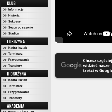
KLUB
Informacje
Historia
Sukcesy
Sezon po sezonie
Stadion
I DRUŻYNA
Kadra i sztab
Terminarz
Chcesz częście
Przygotowania
widzieć nasze
Transfery
treści w Googl
II DRUŻYNA
Kadra i sztab
Terminarz
Przygotowania
Transfery
AKADEMIA