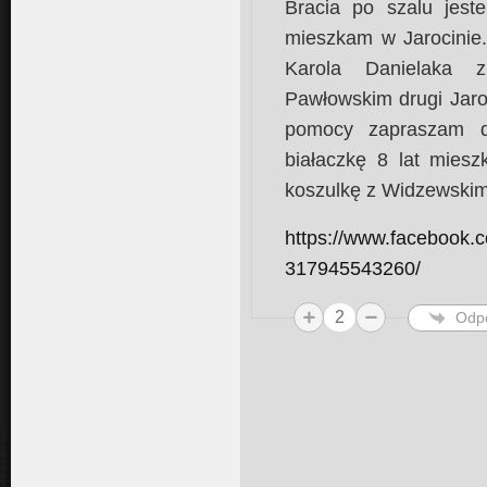
Bracia po szalu jes
mieszkam w Jarocinie. 
Karola Danielaka 
Pawłowskim drugi Jaro
pomocy zapraszam do
białaczkę 8 lat miesz
koszulkę z Widzewski
https://www.facebook
317945543260/
2
Odp