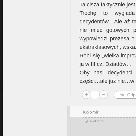
Ta cisza faktycznie jes
Trochę to wygląd
decydentów…Ale aż tak
nie mieć gotowych p
wypowiedzi prezesa o
ekstraklasowych, wska
Robi się „wielka impro
ja w III cz. Dziadów…
Oby nasi decydenci z
części…ale już nie…w 
1
Odp
Kołomir
4 lat temu