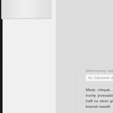
defensywny nap
Odpowiedź 
Młody chłopak…
trochę przesadz
trafił na okres 
bramek nawalił.