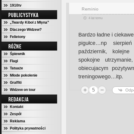
1910tv
Reminio
PUBLICYSTYKA
4 lat temu
„Twardy Kibol z Młyna”
Dlaczego Widzew?
Bardzo ładne i ciekawe
Felietony
pigułce…np sierpie
RÓŻNE
październik, kolejn
Śpiewnik
spokojne utrzymani
Flagi
obiecujacym pozytyw
Tatuaże
Młode pokolenie
treningowego…itp.
Graffiti
5
Odp
Widzew on tour
REDAKCJA
Kontakt
Zespół
Reklama
Polityka prywatności