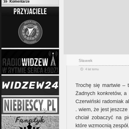
Komentarze
PRZYJACIELE
Sławek
4 lat temu
Trochę się martwie – 
Żadnych konkretów, a i
Czerwiński radomiak a
. wiem, że jest jeszcz
chciał zobaczyć na p
które wzmocnią zespół