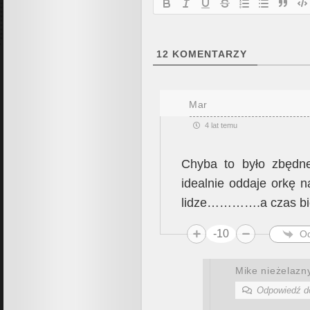
12
KOMENTARZY
Mar
4 lat temu
Chyba to było zbędne
idealnie oddaje orkę 
lidze………….a czas bi
-10
O
Mike nieżelazn
Odpowiedź 