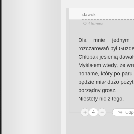
sławek
4 lat temu
Dla mnie jednym 
rozczarowań był Guzde
Chłopak jesienią dawa
Myślałem wtedy, że wre
noname, który po paru 
będzie miał dużo poży
porządny grosz.
Niestety nic z tego.
4
Odp