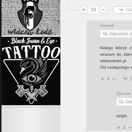
10
Od
sławek
Odpowiedź 
Kolego któryś z
wracam do stare
widzewlodz.pl.
Od następnego wp
3
Sławek
Odp
dzięki
2