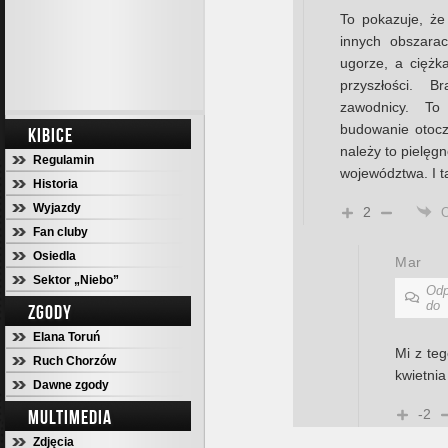
To pokazuje, że
innych obszarac
ugorze, a ciężk
przyszłości. 
zawodnicy. To
budowanie otoczk
KIBICE
należy to pielęg
Regulamin
województwa. I ta
Historia
Wyjazdy
2
Fan cluby
Osiedla
Mar
Sektor „Niebo”
Odp
do
ZGODY
Elana Toruń
Mi z teg
Ruch Chorzów
kwietni
Dawne zgody
MULTIMEDIA
-2
Zdjęcia