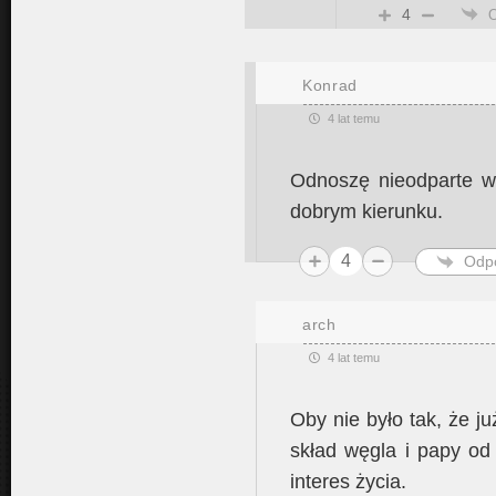
4
Konrad
4 lat temu
Odnoszę nieodparte w
dobrym kierunku.
4
Odp
arch
4 lat temu
Oby nie było tak, że j
skład węgla i papy od
interes życia.