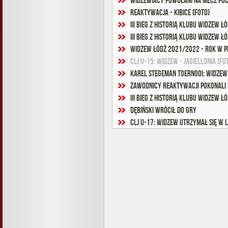
Widzewiacy powołani na mecz Pu
Reaktywacja - Kibice (foto)
III Bieg z Historią Klubu Widzew Ł
III Bieg z Historią Klubu Widzew Łód
Widzew Łódź 2021/2022 - rok w pi
CLJ U-15: Widzew - Jagiellonia (fo
Karel Stegeman Toernooi: Widzew 
Zawodnicy Reaktywacji pokonali 
III Bieg z Historią Klubu Widzew Łó
Dębiński wrócił do gry
CLJ U-17: Widzew utrzymał się w l