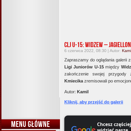
CLJ U-15: Widzew – Jagiellon
6 czerwca 2022, 08:30 | Autor:
Kami
Zapraszamy do oglądania galerii 
Ligi Juniorów U-15
między
Wid
zakończenie swojej przygody
Kmiecika
zremisowali po emocjonu
Autor:
Kamil
Kliknij, aby przejść do galerii
MENU GŁÓWNE
Chcesz częście
widzieć nasze