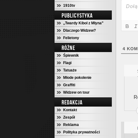
1910tv
PUBLICYSTYKA
„Twardy Kibol z Młyna”
Dlaczego Widzew?
Felietony
RÓŻNE
4
KOM
Śpiewnik
Flagi
Tatuaże
Młode pokolenie
Graffiti
Widzew on tour
R
REDAKCJA
Kontakt
Zespół
Reklama
Polityka prywatności