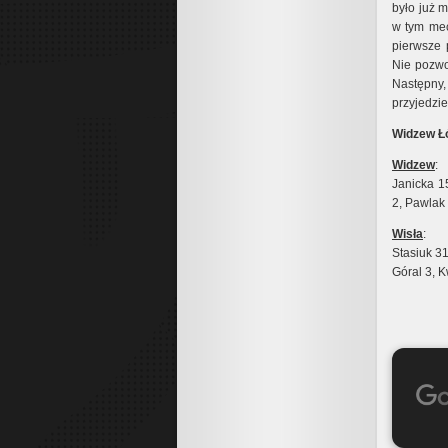
było już 
w tym mec
pierwsze 
Nie pozwol
Następny
przyjedzi
Widzew Łó
Widzew
:
Janicka 15
2, Pawlak
Wisła
:
Stasiuk 3
Góral 3, K