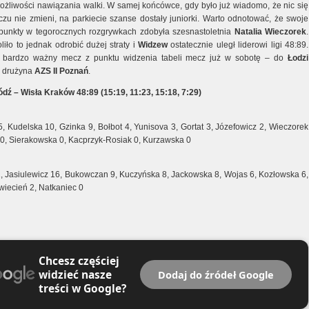
możliwości nawiązania walki. W samej końcówce, gdy było już wiadomo, że nic się
zu nie zmieni, na parkiecie szanse dostały juniorki. Warto odnotować, że swoje
punkty w tegorocznych rozgrywkach zdobyła szesnastoletnia
Natalia
Wieczorek
.
iło to jednak odrobić dużej straty i
Widzew
ostatecznie uległ liderowi ligi 48:89.
, bardzo ważny mecz z punktu widzenia tabeli mecz już w sobotę – do
Łodzi
e drużyna
AZS
II
Poznań
.
dź – Wisła Kraków 48:89 (15:19, 11:23, 15:18, 7:29)
, Kudelska 10, Gzinka 9, Bołbot 4, Yunisova 3, Gortat 3, Józefowicz 2, Wieczorek
 0, Sierakowska 0, Kacprzyk-Rosiak 0, Kurzawska 0
1, Jasiulewicz 16, Bukowczan 9, Kuczyńska 8, Jackowska 8, Wojas 6, Kozłowska 6,
wiecień 2, Natkaniec 0
Chcesz częściej
widzieć nasze
Dodaj do źródeł Google
treści w Google?