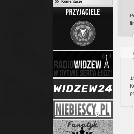
Komentarze
PRZYJACIELE
P
f
J
K
po