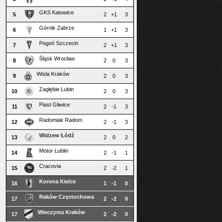
GKS Katowice
5
2
+1
3
Górnik Zabrze
6
1
+1
3
Pogoń Szczecin
7
2
+1
3
Śląsk Wrocław
8
2
0
3
Wisła Kraków
9
2
0
3
Zagłębie Lubin
10
2
0
3
Piast Gliwice
11
2
-1
3
Radomiak Radom
12
2
-1
3
Widzew Łódź
13
2
0
2
Motor Lublin
14
2
-1
1
Cracovia
15
2
-2
1
Korona Kielce
16
1
-1
0
Raków Częstochowa
17
2
-2
0
Wieczysta Kraków
17
2
-2
0