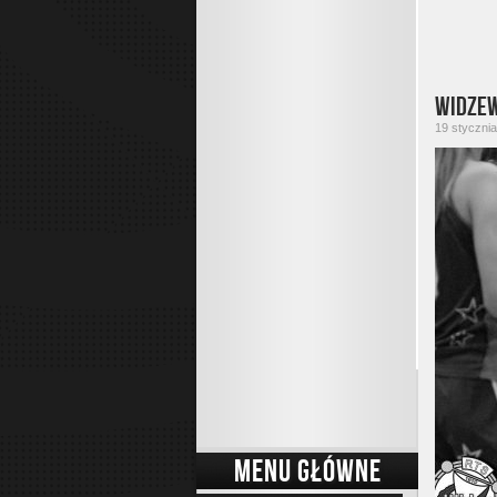
Widzew
19 stycznia
MENU GŁÓWNE