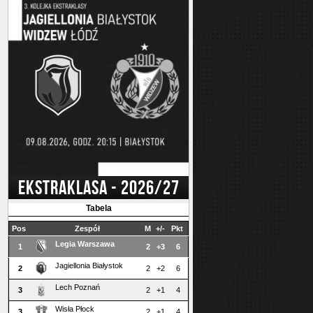
EKSTRAKLASA - 2026/27
Tabela
Pos
Zespół
M
+/-
Pkt
Legia Warszawa
1
2
+3
6
Jagiellonia Białystok
2
2
+2
6
Lech Poznań
3
2
+1
4
Wisła Płock
3
2
+1
4