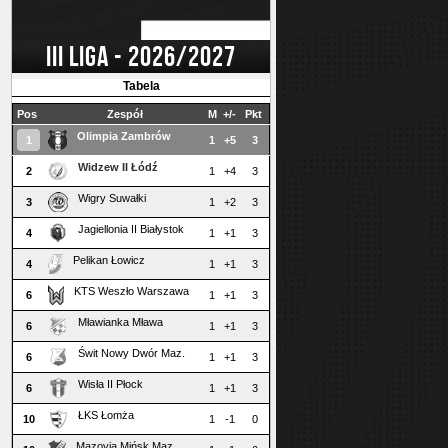
III LIGA - 2026/2027
Tabela
Pos
Zespół
M
+/-
Pkt
Olimpia Zambrów
1
1
+5
3
Widzew II Łódź
2
1
+4
3
Wigry Suwałki
3
1
+2
3
Jagiellonia II Białystok
4
1
+1
3
Pelikan Łowicz
4
1
+1
3
KTS Weszło Warszawa
6
1
+1
3
Mławianka Mława
6
1
+1
3
Świt Nowy Dwór Maz.
6
1
+1
3
Wisła II Płock
6
1
+1
3
ŁKS Łomża
10
1
-1
0
Mazovia Mińsk Maz.