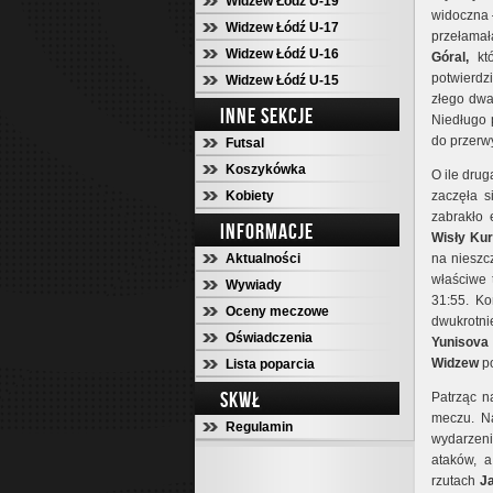
Widzew Łódź U-19
widoczna 
Widzew Łódź U-17
przełama
Widzew Łódź U-16
Góral,
któ
potwierdz
Widzew Łódź U-15
złego dwa
INNE SEKCJE
Niedługo 
do przerw
Futsal
Koszykówka
O ile dru
Kobiety
zaczęła s
zabrakło 
INFORMACJE
Wisły Kur
Aktualności
na nieszc
właściwe t
Wywiady
31:55. K
Oceny meczowe
dwukrotni
Oświadczenia
Yunisova
Widzew
po
Lista poparcia
SKWŁ
Patrząc n
meczu. Na
Regulamin
wydarzen
ataków, a
rzutach
Ja