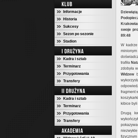
KLUB
Informacje
Dziewiąt
Podopiec
Historia
Krakowia
Sukcesy
swoje pro
Sezon po sezonie
89:48
Stadion
W kadrze 
I DRUŻYNA
miniony
doświadcz
Kadra i sztab
trafiła
Nat
Terminarz
zdobyła 
Przygotowania
Widzew
by
wykorzys
Transfery
odpowied
II DRUŻYNA
fragment 
koszykark
Kadra i sztab
kibice byl
Terminarz
Drugą k
Przygotowania
wykończył
Transfery
pokazywać 
AKADEMIA
niezwykl
fizycznym