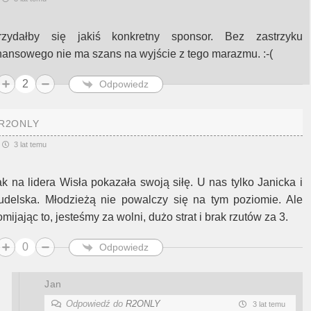
rzydałby się jakiś konkretny sponsor. Bez zastrzyku
inansowego nie ma szans na wyjście z tego marazmu. :-(
2
Odpowiedz
R2ONLY
3 lat temu
ak na lidera Wisła pokazała swoją siłę. U nas tylko Janicka i
udelska. Młodzieżą nie powalczy się na tym poziomie. Ale
mijając to, jesteśmy za wolni, dużo strat i brak rzutów za 3.
0
Odpowiedz
Jan
Odpowiedź do
R2ONLY
3 lat temu