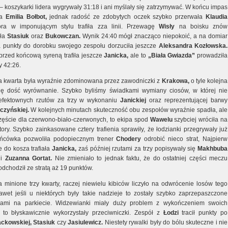
– koszykarki lidera wygrywały 31:18 i ani myślały się zatrzymywać. W końcu impas
ła
Emilia Bołbot,
jednak radość ze zdobytych oczek szybko przerwała
Klaudia
ra w imponującym stylu trafiła zza linii. Przewagę
Wisły
na boisku znów
iła
Stasiuk
oraz
Bukowczan.
Wynik 24:40 mógł znacząco niepokoić, a na domiar
 punkty do dorobku swojego zespołu dorzuciła jeszcze
Aleksandra Kozłowska.
przed końcową syreną trafiła jeszcze
Janicka,
ale to
„Biała Gwiazda”
prowadziła
y 42:26.
ga kwarta była wyraźnie zdominowana przez zawodniczki z
Krakowa,
o tyle kolejna
ię dość wyrównanie. Szybko byliśmy świadkami wymiany ciosów, w której nie
efektownych rzutów za trzy w wykonaniu
Janickiej
oraz reprezentującej barwy
czyńskiej.
W kolejnych minutach skuteczność obu zespołów wyraźnie spadła, ale
zęście dla czerwono-biało-czerwonych, to ekipa spod
Wawelu
szybciej wróciła na
ory. Szybko zainkasowane cztery trafienia sprawiły, że łodzianki przegrywały już
ońcówka pozwoliła podopiecznym trener
Chodery
odrobić nieco strat, Najpierw
e do kosza trafiała
Janicka,
zaś później rzutami za trzy popisywały się
Makhbuba
i
Zuzanna Gortat.
Nie zmieniało to jednak faktu, że do ostatniej części meczu
dchodził ze stratą aż 19 punktów.
a minione trzy kwarty, raczej niewielu kibiców liczyło na odwrócenie losów tego
wet jeśli u niektórych były takie nadzieje to zostały szybko zaprzepaszczone
iami na parkiecie. Widzewianki miały duży problem z wykończeniem swoich
 to błyskawicznie wykorzystały przeciwniczki. Zespół z
Łodzi
tracił punkty po
ckowskiej, Stasiuk
czy
Jasiulewicz.
Niestety rywalki były do bólu skuteczne i nie