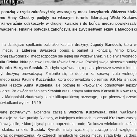
ą porażką z rzędu zakończył się wczorajszy mecz koszykarek Widzewa Łódź.
zne Anny Chodery podjęły na własnym terenie liderującą Wisłę Kraków.
nki wyraźnie odskoczyły w drugiej kwarcie i do końca meczu powiększały
wadzenie. Finalnie potyczka zakończyła się zwycięstwem ekipy z Małopolski
na dzisiejsze spotkanie zabrakło kapitan drużyny,
Jagody Bandoch,
która w
m meczu z
Liderem Swarzędz
opuściła parkiet z kontuzją. Mimo braku
onej zawodniczki, mecz rozpoczął się lepiej dla widzewianek. Najpierw z wolnego
alia Gzinka,
która po chwili rzuciła również za dwa. Później swoje pierwsze punkty
wiślanka
Martyna Stasiuk.
Gra była wyrównana, a przez pierwsze sześć minut to
ł drużyną prowadzącą. Zmieniło się to dopiero za sprawą rzutu wolnego
tanego przez
Paulinę Kuczyńską,
która doprowadziła do remisu 9:9. Na ten cios
ziała jeszcze
Anna Kudelska,
ale później to krakowianki odnotowały lepszy
w grze. Po dwóch trafieniach
Stasiuk
oraz jednym autorstwa
Kornelii Bukowczan,
i z
Małopolski
zbudowały sobie kilkupunktową przewagę, a po pierwszej części
i świadkami wyniku 15:19.
wartę pozytywnym akcentem zaczęła
Wiktoria Kurzawska,
która właściwie
a akcję za dwa punkty. Niestety, w kolejnych minutach to zespół
Krakowa
zaczął
swoją siłę, z której słynął przez poprzednią rundę. Do kosza wielokrotnie trafiała
e skuteczna dziś
Stasiuk.
Rywalki miały wyraźną przewagę pod względem
 oraz doświadczenia. Po czterech minutach tej części meczu strata była już dość