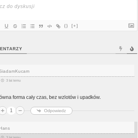
{}
[+]
ENTARZY
SiadamKucam
3 lat temu
ówna forma cały czas, bez wzlotów i upadków.
1
Odpowiedz
Hans
3 lat temu