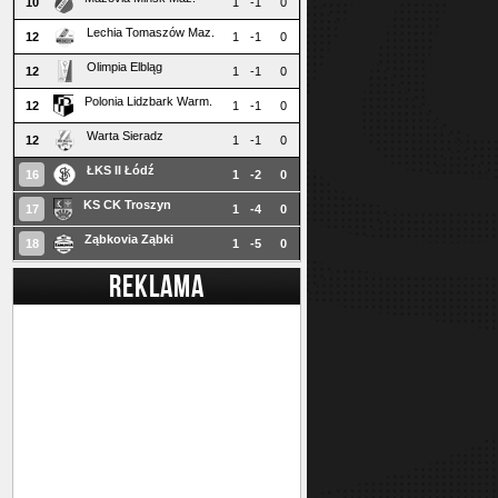
10
1
-1
0
Lechia Tomaszów Maz.
12
1
-1
0
Olimpia Elbląg
12
1
-1
0
Polonia Lidzbark Warm.
12
1
-1
0
Warta Sieradz
12
1
-1
0
ŁKS II Łódź
16
1
-2
0
KS CK Troszyn
17
1
-4
0
Ząbkovia Ząbki
18
1
-5
0
REKLAMA