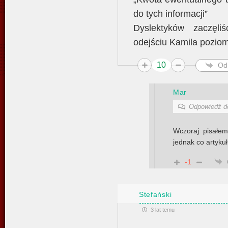
do tych informacji”
Dyslektyków zaczęl
odejściu Kamila poziom
10
Od
Mar
Odpowiedź 
Wczoraj pisałem
jednak co artykuł
-1
Stefański
3 lat temu