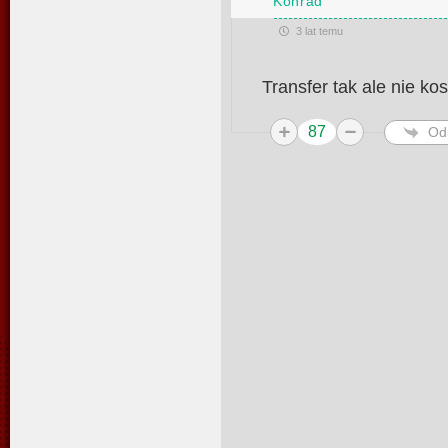
Konrad
3 lat temu
Transfer tak ale nie k
87
Od