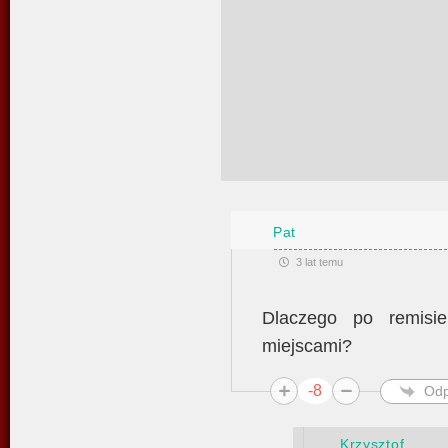
Pat
3 lat temu
Dlaczego po remisie
miejscami?
-8
Odp
Krzysztof