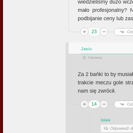
wiedzieliśmy dużo wcze
mało profesjonalny? 
podbijanie ceny lub za
23
Od
Jasiu
3 lat temu
Za 2 bańki to by musi
trakcie meczu gole st
nam się zwrócił.
14
Od
lolek
Odpowiedź 