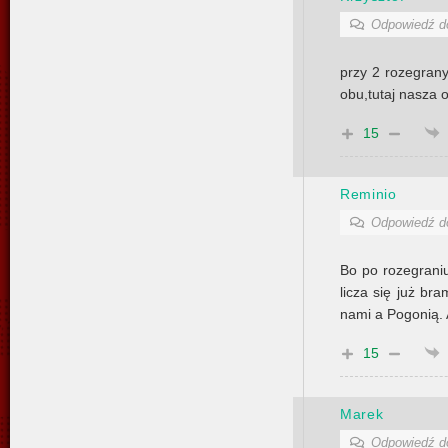
Odpowiedź 
przy 2 rozegran
obu,tutaj nasza o
15
Reminio
Odpowiedź 
Bo po rozegrani
licza się już br
nami a Pogonią. A
15
Marek
Odpowiedź 