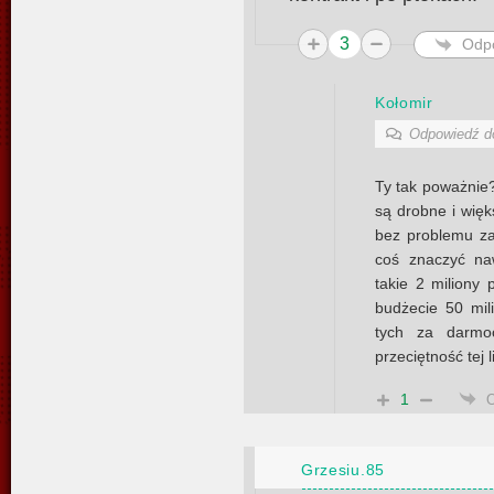
3
Odp
Kołomir
Odpowiedź 
Ty tak poważnie?
są drobne i więk
bez problemu za
coś znaczyć na
takie 2 miliony 
budżecie 50 mil
tych za darmo
przeciętność tej li
1
Grzesiu.85