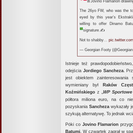
🚨
Jovino Flamarion drawing
The 26yo FW, who was the top
eyed by this year’s Ekstra
willing to offer Dinamo Ba
signature.
✍️
Not to shabby…
pic.twitter.
— Georgian Footy (@Georgian
Istnieje też prawdopodobieństw
odejścia
Jordiego Sancheza
. Pr
jest obiektem zainteresowania 
wymieniany był
Raków Częst
Koźmińskiego
z „
WP Sportowe 
półtora miliona euro, na co ni
pozyskania
Sancheza
wykazały je
szykują alternatywę. To jednak wci
Póki co
Jovino Flamarion
przygo
Batumi
. W czwartek zagrał w spa