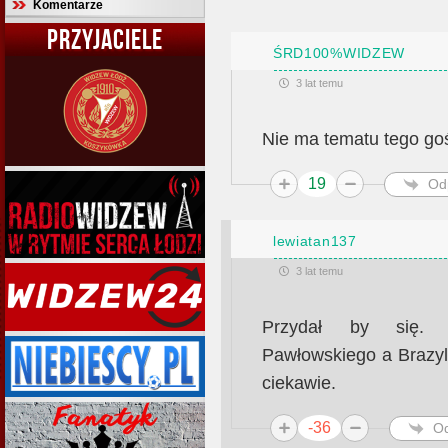
Komentarze
PRZYJACIELE
ŚRD100%WIDZEW
3 lat temu
Nie ma tematu tego goś
19
Od
lewiatan137
3 lat temu
Przydał by się. 
Pawłowskiego a Brazyl
ciekawie.
-36
O