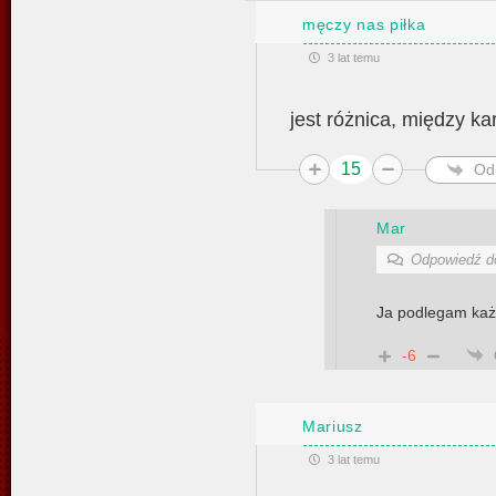
męczy nas piłka
3 lat temu
jest różnica, między ka
15
Od
Mar
Odpowiedź 
Ja podlegam każe
-6
Mariusz
3 lat temu