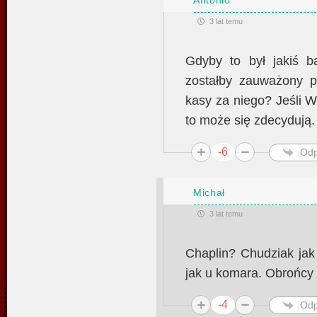
3 lat temu
Gdyby to był jakiś b
zostałby zauważony p
kasy za niego? Jeśli W
to może się zdecydują.
-6
Odp
Michał
3 lat temu
Chaplin? Chudziak jak
jak u komara. Obrońcy
-4
Odp