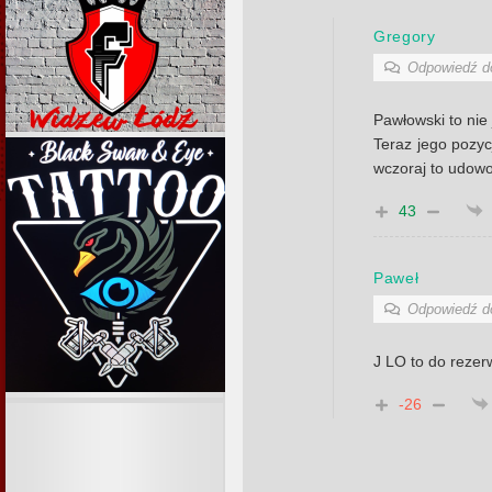
Gregory
Odpowiedź 
Pawłowski to nie
Teraz jego pozyc
wczoraj to udowod
43
Paweł
Odpowiedź 
J LO to do reze
-26