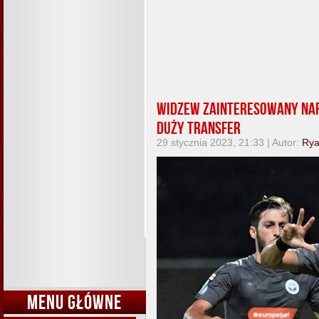
Widzew zainteresowany nap
duży transfer
29 stycznia 2023, 21:33 | Autor:
Ry
MENU GŁÓWNE