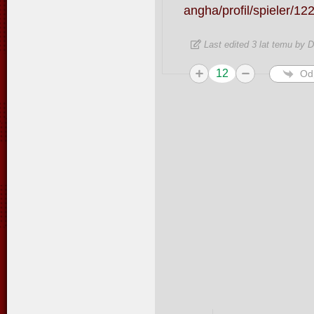
angha/profil/spieler/12
Last edited 3 lat temu by 
12
Od