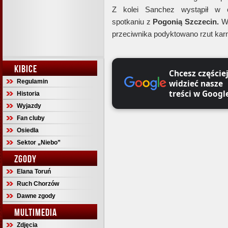
Z kolei Sanchez wystąpił w c
spotkaniu z
Pogonią Szczecin.
W 
przeciwnika podyktowano rzut kar
KIBICE
Chcesz częście
Regulamin
widzieć nasze
treści w Googl
Historia
Wyjazdy
Fan cluby
Osiedla
Sektor „Niebo”
ZGODY
Elana Toruń
Ruch Chorzów
Dawne zgody
MULTIMEDIA
Zdjęcia