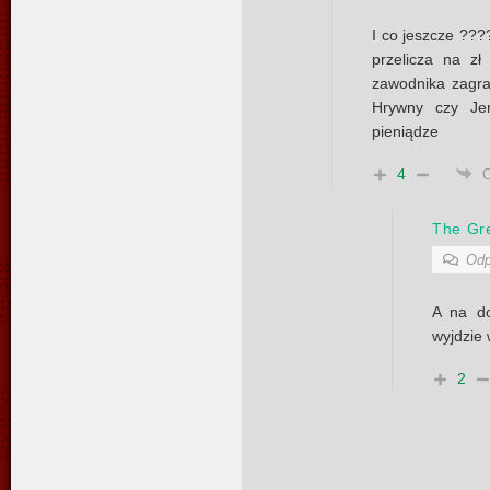
I co jeszcze ????
przelicza na zł
zawodnika zagra
Hrywny czy Jen
pieniądze
4
The Gre
Odp
A na do
wyjdzie 
2