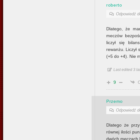
roberto
Odpowiedź 
Dlatego, że mam
meczów bezpośr
liczył się bil
rewanżu. Liczył 
(+5 do +4). Nie 
Last edited 3 la
9
Przemo
Odpowiedź 
Dlatego że prz
równej ilości pu
dwóch meczach b