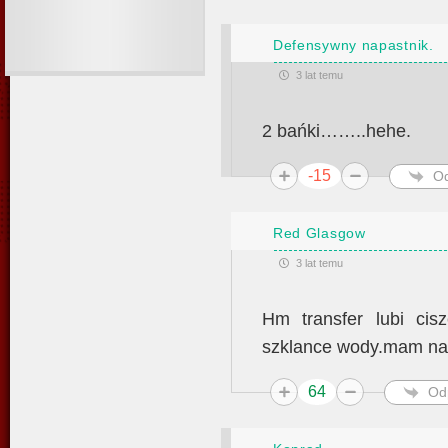
Defensywny napastnik.
3 lat temu
2 bańki……..hehe.
-15
O
Red Glasgow
3 lat temu
Hm transfer lubi ci
szklance wody.mam nadz
64
Od