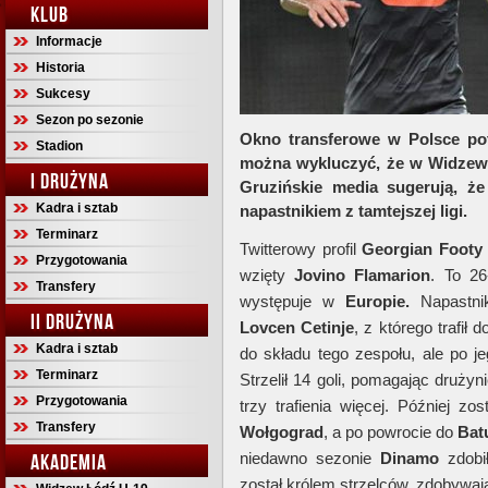
KLUB
Informacje
Historia
Sukcesy
Sezon po sezonie
Okno transferowe w Polsce pot
Stadion
można wykluczyć, że w Widzewi
I DRUŻYNA
Gruzińskie media sugerują, że
Kadra i sztab
napastnikiem z tamtejszej ligi.
Terminarz
Twitterowy profil
Georgian Footy
Przygotowania
wzięty
Jovino Flamarion
. To 26
Transfery
występuje w
Europie.
Napastnik
II DRUŻYNA
Lovcen Cetinje
, z którego trafił 
Kadra i sztab
do składu tego zespołu, ale po je
Terminarz
Strzelił 14 goli, pomagając drużyn
Przygotowania
trzy trafienia więcej. Później z
Transfery
Wołgograd
, a po powrocie do
Bat
niedawno sezonie
Dinamo
zdobi
AKADEMIA
został królem strzelców, zdobywając