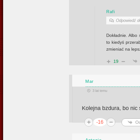
Rafi
Odpowiedź 
Dokładnie. Albo
to kiedyś przera
zmieniać na leps
19
Mar
3 lat temu
Kolejna bzdura, bo nic 
-16
O
Antonio