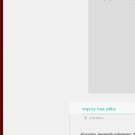
męczy nas piłka
3 lat temu
„Kwota ewentualnego t