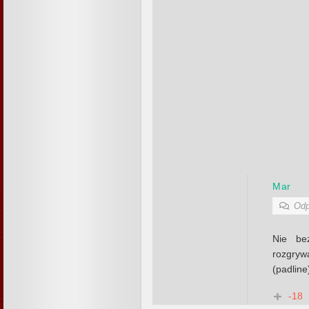
Mar
Odp
Nie be
rozgry
(padlin
-18