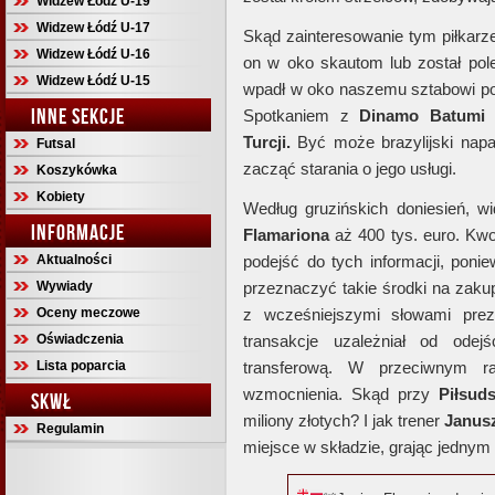
Widzew Łódź U-19
Widzew Łódź U-17
Skąd zainteresowanie tym piłkar
Widzew Łódź U-16
on w oko skautom lub został pole
Widzew Łódź U-15
wpadł w oko naszemu sztabowi p
INNE SEKCJE
Spotkaniem z
Dinamo Batumi
(
Turcji.
Być może brazylijski napas
Futsal
zacząć starania o jego usługi.
Koszykówka
Kobiety
Według gruzińskich doniesień, w
INFORMACJE
Flamariona
aż 400 tys. euro. Kwo
Aktualności
podejść do tych informacji, ponie
Wywiady
przeznaczyć takie środki na zakup
Oceny meczowe
z wcześniejszymi słowami pr
Oświadczenia
transakcje uzależniał od odej
Lista poparcia
transferową. W przeciwnym ra
wzmocnienia. Skąd przy
Piłsud
SKWŁ
miliony złotych? I jak trener
Janus
Regulamin
miejsce w składzie, grając jedny