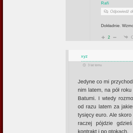
Rafi
Odpowiedź 
Dokładnie. Wzmo
2
xyz
3 lat temu
Jedyne co mi przychodz
nim latem, na pół rok
Batumi. I wtedy rozmo
od razu latem za jaki
tysięcy euro. Ale skoro
raczej pójdzie gdzie
kontrakt i po ptokach.