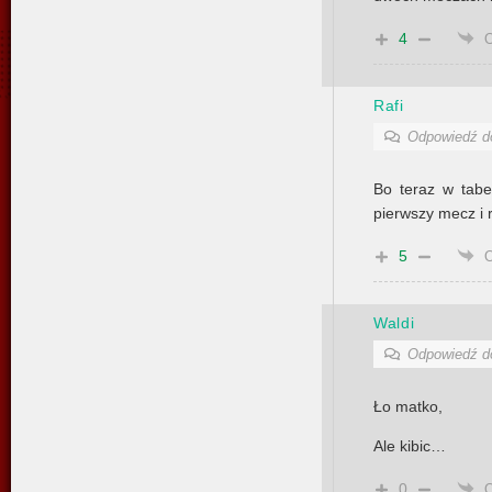
4
Rafi
Odpowiedź 
Bo teraz w tabel
pierwszy mecz i 
5
Waldi
Odpowiedź 
Ło matko,
Ale kibic…
0