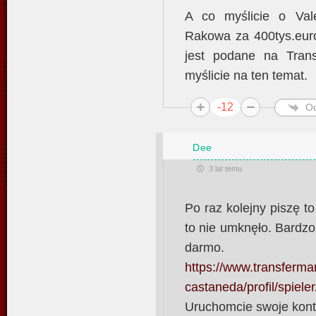
A co myślicie o Valer
Rakowa za 400tys.euro
jest podane na Trans
myślicie na ten temat.
-12
O
Dee
3 lat temu
Po raz kolejny piszę 
to nie umknęło. Bardzo
darmo.
https://www.transfermar
castaneda/profil/spiele
Uruchomcie swoje kont