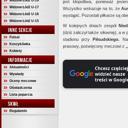
Widzew Łódź U-19
jest kłopotliwa, ponieważ jesi
Widzew Łódź U-17
Wszystko wskazuje na to, że
Aus
Widzew Łódź U-16
wystąpić. Pozostali piłkarze są o
Widzew Łódź U-15
W kolejnych dniach zespół
Nied
INNE SEKCJE
(dziś zaliczył także siłownię), a 
Futsal
stadionu przy
Piłsudskiego.
Na 
Koszykówka
prasowy, poświęcony meczowi z
„
Kobiety
INFORMACJE
Aktualności
Chcesz częście
widzieć nasze
Wywiady
treści w Googl
Oceny meczowe
Oświadczenia
Lista poparcia
SKWŁ
Regulamin