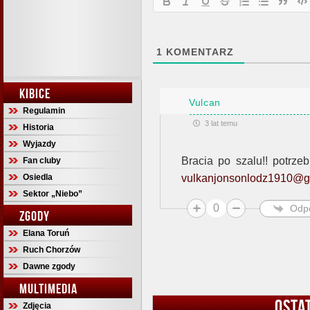
1
KOMENTARZ
KIBICE
Vulcan
Regulamin
3 lat temu
Historia
Wyjazdy
Bracia po szalu!! potrzeb
Fan cluby
Osiedla
vulkanjonsonlodz1910@g
Sektor „Niebo”
0
Odp
ZGODY
Elana Toruń
Ruch Chorzów
Dawne zgody
MULTIMEDIA
OSTA
Zdjęcia