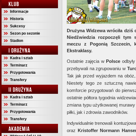
KLUB
Informacje
Historia
Sukcesy
Drużyna Widzewa wróciła dziś d
Sezon po sezonie
Niedźwiedzia rozpoczęli tym
Stadion
meczu z Pogonią Szczecin, k
I DRUŻYNA
Ekstraklasy.
Kadra i sztab
Ostatnie zajęcia w
Polsce
odbyły 
Terminarz
przebywali na zgrupowaniu w
Turc
Przygotowania
Tak jak przed wyjazdem na obóz,
Transfery
Niestety tego ze sztuczną naw
II DRUŻYNA
komforcie przygotowań do pierws
Kadra i sztab
ostatnie półtora tygodnia widzewia
Terminarz
zmiana typu użytkowanej murawy ni
Przygotowania
piłki, jak i zdrowia zawodników.
Transfery
Indywidualnie trenowali kontuzjow
AKADEMIA
oraz
Kristoffer Normann Hanse