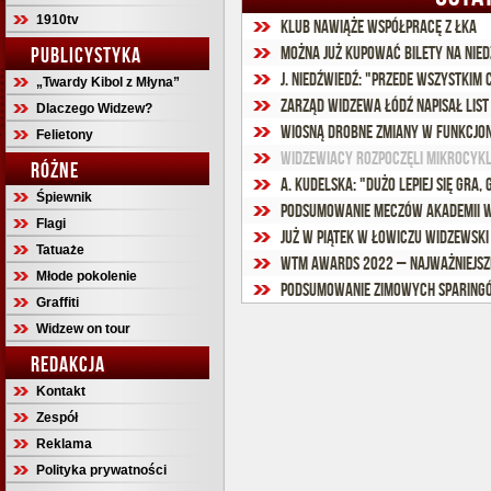
1910tv
Klub nawiąże współpracę z ŁKA
PUBLICYSTYKA
Można już kupować bilety na nied
„Twardy Kibol z Młyna”
Zarząd Widzewa Łódź napisał list
Dlaczego Widzew?
Wiosną drobne zmiany w funkcjon
Felietony
Widzewiacy rozpoczęli mikrocykl
RÓŻNE
A. Kudelska: "Dużo lepiej się gra
Śpiewnik
Podsumowanie meczów Akademii W
Flagi
Już w piątek w Łowiczu Widzewski 
Tatuaże
WTM Awards 2022 – Najważniejsz
Młode pokolenie
Podsumowanie zimowych sparingó
Graffiti
Widzew on tour
REDAKCJA
Kontakt
Zespół
Reklama
Polityka prywatności