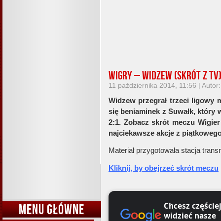
Wigry – Widzew (skrót z TV
11 października 2014, 11:56 | Autor
Widzew przegrał trzeci ligowy 
się beniaminek z Suwałk, który 
2:1. Zobacz skrót meczu Wigie
najciekawsze akcje z piątkowego 
Materiał przygotowała stacja trans
Kliknij, by obejrzeć skrót meczu
Chcesz częście
MENU GŁÓWNE
widzieć nasze