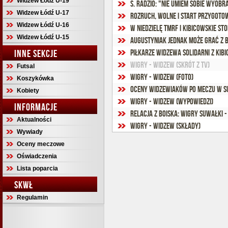
Widzew Łódź U-19
S. Radzio: "Nie umiem sobie wyobra
Widzew Łódź U-17
Rozruch, wolne i start przygoto
Widzew Łódź U-16
W niedzielę TMRF i kibicowskie sto
Widzew Łódź U-15
Augustyniak jednak może grać z B
INNE SEKCJE
Piłkarze Widzewa solidarni z kibi
Wigry - Widzew (skrót z TV)
Futsal
Wigry - Widzew (foto)
Koszykówka
Oceny widzewiaków po meczu w 
Kobiety
Wigry - Widzew (wypowiedzi)
INFORMACJE
Relacja z boiska: Wigry Suwałki -
Aktualności
Wigry - Widzew (składy)
Wywiady
Oceny meczowe
Oświadczenia
Lista poparcia
SKWŁ
Regulamin