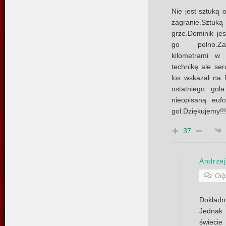
Nie jest sztuką 
zagranie.Sztu
grze.Dominik j
go pełno.Zaw
kilometrami w
technikę ale se
los wskazał na 
ostatniego gol
nieopisaną eufo
gol.Dziękujemy!!!
37
Andrzej
Odp
Dokładn
Jednak
świecie