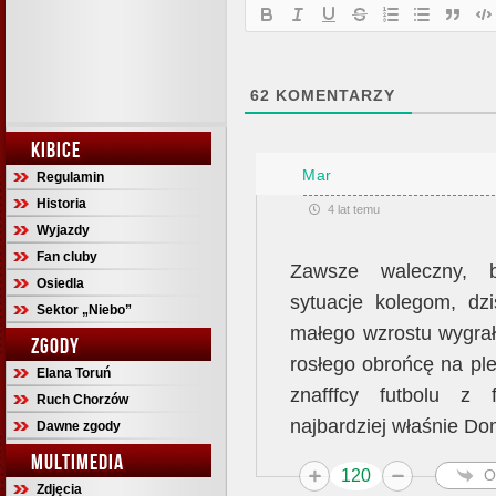
62
KOMENTARZY
KIBICE
Mar
Regulamin
Historia
4 lat temu
Wyjazdy
Fan cluby
Zawsze waleczny, bi
Osiedla
sytuacje kolegom, dz
Sektor „Niebo”
małego wzrostu wygrał
ZGODY
rosłego obrońcę na plec
Elana Toruń
znafffcy futbolu z
Ruch Chorzów
najbardziej właśnie Dom
Dawne zgody
MULTIMEDIA
120
O
Zdjęcia