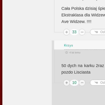
Cała Polska dzisiaj śpi
Ekstraklasa dla Widze
Ave Widzew. !!!!
33
Od
Krzys
4 lat temu
50 dych na karku 2raz
pozdo Lisciasta
10
Od