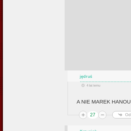
jędruś
4 lat temu
A NIE MAREK HANOU
27
Od