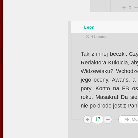
0
Leon
4 lat temu
Tak z innej beczki. C
Redaktora Kukucia, ab
Widzewiaku? Wchodze 
jego oceny. Awans, a 
pory. Konto na FB os
roku. Masakra! Da sie
nie po drode jest z P
17
Od