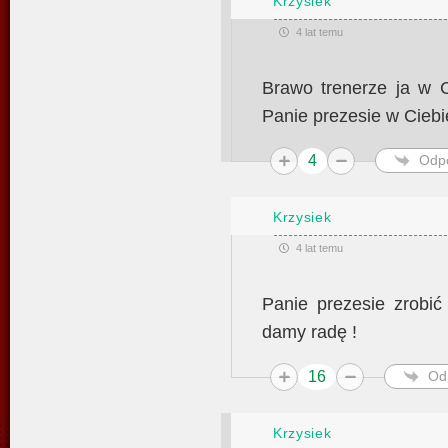
Krzysiek
4 lat temu
Brawo trenerze ja w C
Panie prezesie w Ciebie
4
Odp
Krzysiek
4 lat temu
Panie prezesie zrobić
damy radę !
16
Od
Krzysiek