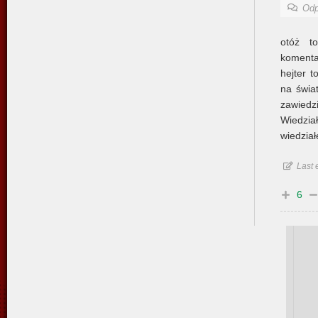
Odp
otóż t
komenta
hejter t
na świat
zawied
Wiedzi
wiedzia
Last 
6