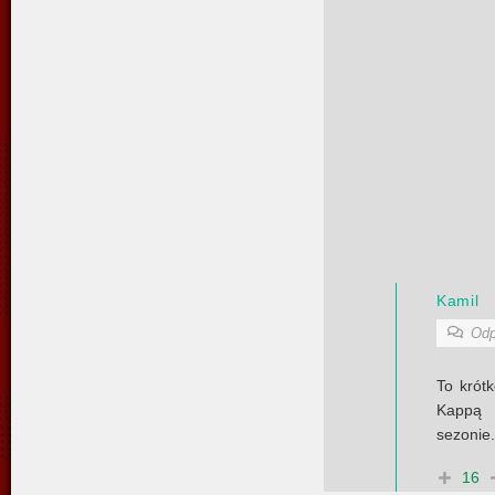
Kamil
Odp
To krót
Kappą 
sezonie.
16