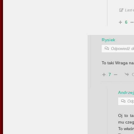
Last 
6
Rysiek
Odpowiedź 
To taki Wraga n
7
Andrzej
Odp
Oj to t
mu czeg
To właśn