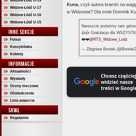
Widzew Łódź U-19
Kuna
, czyli autora bramki na wa
Widzew Łódź U-17
w Widzewie? Dla mnie Dominik Kun
Widzew Łódź U-16
Widzew Łódź U-15
Nareszcie jesteśmy tam gdzi
INNE SEKCJE
👍👍 Gratulacje dla WSZYSTKI
❤️❤️
@RTS_Widzew_Lodz
Futsal
Koszykówka
— Zbigniew Boniek (@BoniekZ
Kobiety
INFORMACJE
Aktualności
Chcesz częście
Wywiady
widzieć nasze
Oceny meczowe
treści w Googl
Oświadczenia
Lista poparcia
SKWŁ
Regulamin