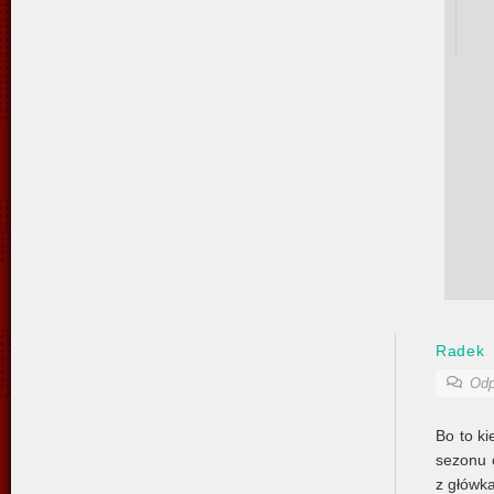
Radek
Odp
Bo to ki
sezonu c
z główka