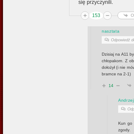
się przyczynili.
153
O
nasztata
Odpowiedź 
Dzisiaj na A11 b
chłopakom. Z ob
dołożył (i nie mó
bramce na 2-1)
14
Andrzej
Odp
Kun go 
zgody.