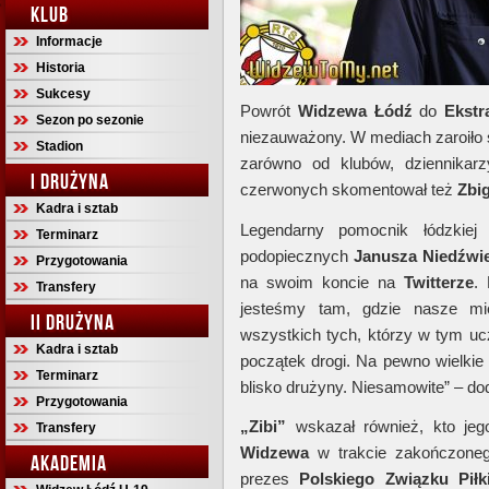
KLUB
Informacje
Historia
Sukcesy
Powrót
Widzewa Łódź
do
Ekstr
Sezon po sezonie
niezauważony. W mediach zaroiło si
Stadion
zarówno od klubów, dziennikarz
I DRUŻYNA
czerwonych skomentował też
Zbi
Kadra i sztab
Legendarny pomocnik łódzkiej 
Terminarz
podopiecznych
Janusza Niedźwi
Przygotowania
na swoim koncie na
Twitterze
.
Transfery
jesteśmy tam, gdzie nasze mie
II DRUŻYNA
wszystkich tych, którzy w tym ucz
Kadra i sztab
początek drogi. Na pewno wielkie 
Terminarz
blisko drużyny. Niesamowite” – dod
Przygotowania
„Zibi”
wskazał również, kto je
Transfery
Widzewa
w trakcie zakończone
AKADEMIA
prezes
Polskiego Związku Pił