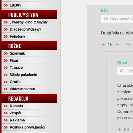
1910tv
B69
PUBLICYSTYKA
Odpowiedź 
„Twardy Kibol z Młyna”
Dlaczego Widzew?
Drugi Wiesiu Wr
Felietony
15
RÓŻNE
Śpiewnik
Flagi
West
Tatuaże
Odp
Młode pokolenie
Graffiti
Charakt
Widzew on tour
z całym
REDAKCJA
piłkarz
nigdy n
Kontakt
Dominik
Zespół
piłkarsk
Reklama
Polityka prywatności
23