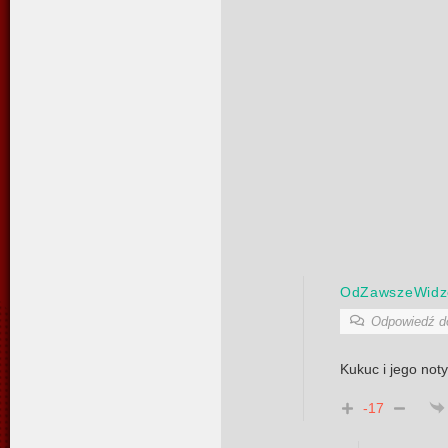
OdZawszeWidz
Odpowiedź 
Kukuc i jego not
-17