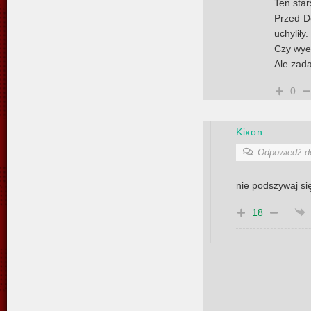
Ten star
Przed Do
uchyliły.
Czy wyeb
Ale zada
0
Kixon
Odpowiedź 
nie podszywaj s
18