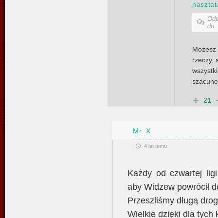
nasztat
Odp
do
Możesz 
rzeczy, 
wszystk
szacune
21
Mr. X
4 lat temu
Każdy od czwartej lig
aby Widzew powrócił do
Przeszliśmy długą drog
Wielkie dzięki dla tych