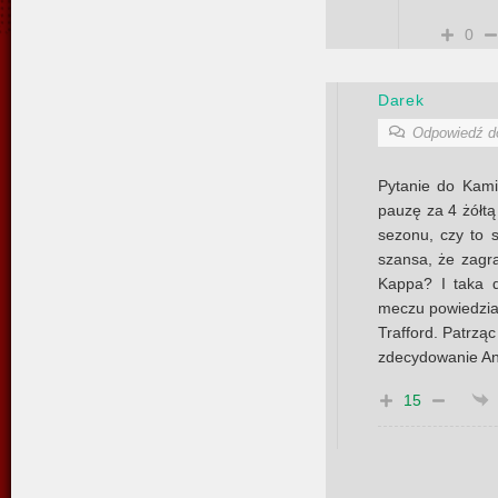
0
Darek
Odpowiedź 
Pytanie do Kamil
pauzę za 4 żółt
sezonu, czy to 
szansa, że zagr
Kappa? I taka 
meczu powiedział
Trafford. Patrząc
zdecydowanie Anf
15