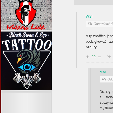
WSI
Odpowiedź 
A ty znafffca jeb
podziękować za
bzdury.
20
Mar
Odp
Nic się 
z tren
zaczyn
myślenie