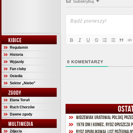
Subskrybuj
KIBICE
Regulamin
Historia
0
KOMENTARZY
Wyjazdy
Fan cluby
Osiedla
Sektor „Niebo”
ZGODY
Elana Toruń
OSTA
Ruch Chorzów
Dawne zgody
Widzewiak uratował Polskę przed
MULTIMEDIA
1978 dni i koniec. Rydz opuszcza 
Rydz opublikował list pożegnaln
Zdjęcia