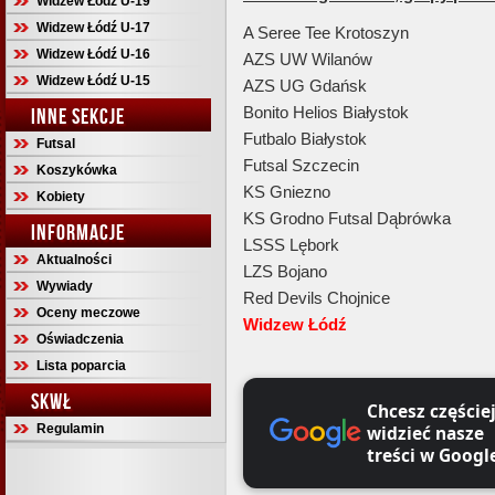
Widzew Łódź U-19
Widzew Łódź U-17
A Seree Tee Krotoszyn
Widzew Łódź U-16
AZS UW Wilanów
Widzew Łódź U-15
AZS UG Gdańsk
Bonito Helios Białystok
INNE SEKCJE
Futbalo Białystok
Futsal
Futsal Szczecin
Koszykówka
KS Gniezno
Kobiety
KS Grodno Futsal Dąbrówka
INFORMACJE
LSSS Lębork
Aktualności
LZS Bojano
Wywiady
Red Devils Chojnice
Oceny meczowe
Widzew Łódź
Oświadczenia
Lista poparcia
SKWŁ
Chcesz częście
Regulamin
widzieć nasze
treści w Googl