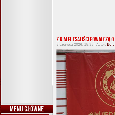
Z kim futsaliści powalczą 
3 czerwca 2026, 15:38 | Autor:
Berc
MENU GŁÓWNE