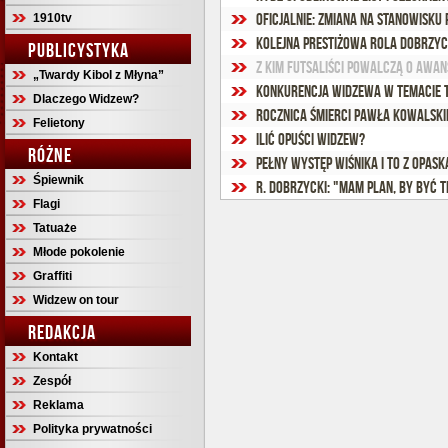
Oficjalnie: Zmiana na stanowisku 
1910tv
Kolejna prestiżowa rola Dobrzyc
PUBLICYSTYKA
Z kim futsaliści powalczą o awa
„Twardy Kibol z Młyna”
Konkurencja Widzewa w temacie tr
Dlaczego Widzew?
Rocznica śmierci Pawła Kowalski
Felietony
Ilić opuści Widzew?
RÓŻNE
Pełny występ Wiśnika i to z opask
Śpiewnik
R. Dobrzycki: "Mam plan, by być t
Flagi
Tatuaże
Młode pokolenie
Graffiti
Widzew on tour
REDAKCJA
Kontakt
Zespół
Reklama
Polityka prywatności