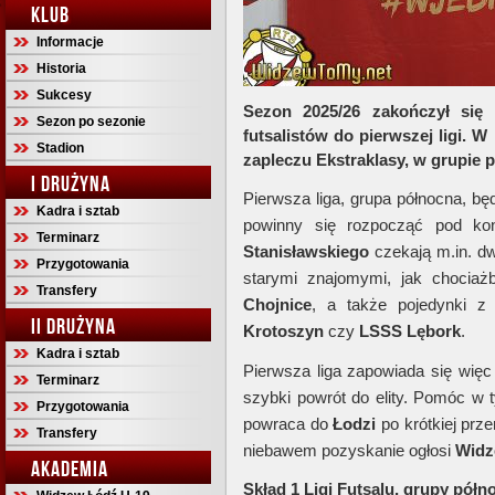
KLUB
Informacje
Historia
Sukcesy
Sezon 2025/26 zakończył się 
Sezon po sezonie
futsalistów do pierwszej ligi.
Stadion
zapleczu Ekstraklasy, w grupie 
I DRUŻYNA
Pierwsza liga, grupa północna, bę
Kadra i sztab
powinny się rozpocząć pod ko
Terminarz
Stanisławskiego
czekają m.in. d
Przygotowania
starymi znajomymi, jak chocia
Transfery
Chojnice
, a także pojedynki z
II DRUŻYNA
Krotoszyn
czy
LSSS Lębork
.
Kadra i sztab
Pierwsza liga zapowiada się więc
Terminarz
szybki powrót do elity. Pomóc w
Przygotowania
powraca do
Łodzi
po krótkiej prze
Transfery
niebawem pozyskanie ogłosi
Widz
AKADEMIA
Skład 1 Ligi Futsalu, grupy półn