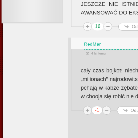
JESZCZE NIE ISTN
AWANSOWAĆ DO EKS
16
Od
RedMan
4 lat temu
cały czas bojkot! niec
„milionach” najrodowit
pchają w kabze zębatem
w chooja się robić nie 
-1
Odp