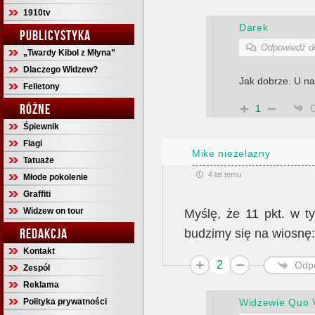
1910tv
Darek
PUBLICYSTYKA
Odpowiedź 
„Twardy Kibol z Młyna”
Dlaczego Widzew?
Jak dobrze. U nas
Felietony
RÓŻNE
1
Śpiewnik
Flagi
Mike nieżelazny
Tatuaże
4 lat temu
Młode pokolenie
Graffiti
Widzew on tour
Myślę, że 11 pkt. w t
REDAKCJA
budzimy się na wiosnę:
Kontakt
2
Odp
Zespół
Reklama
Widzewie Quo 
Polityka prywatności