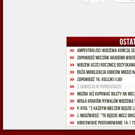
OSTA
Ampfutboliści Widzewa kończą s
Zapowiedź meczów Akademii Widze
Widzew uczci rocznicę odzyskania
Duża mobilizacja kibiców Miedzi n
Zapowiedź 16. kolejki I ligi
Z Sandecją w poniedziałek
Można już kupować bilety na mecz
Wisła Kraków rywalem Widzewa w
P. Kita: "Z każdym meczem będzie l
J. Niedźwiedź: "To będzie mecz dr
Kibicowskie podsumowanie 14. i 15. 