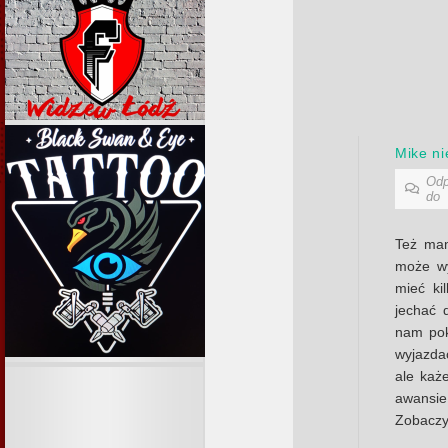
Mike ni
Odp
do
Też mam
może wy
mieć ki
jechać 
nam pok
wyjazdac
ale każ
awansi
Zobaczy