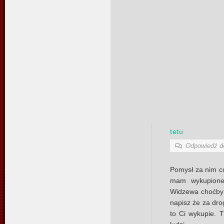
tetu
Odpowiedź 
Pomysł za nim co
mam wykupione
Widzewa choćby 
napisz że za drog
to Ci wykupie. 