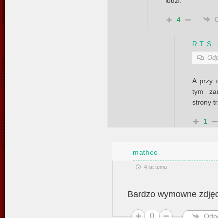
ludzi.
4
R T S
Odp
A przy 
tym za
strony t
1
matheo
4 lat temu
Bardzo wymowne zdjęci
0
Odp