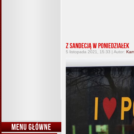
Z Sandecją w poniedziałek
5 listopada 2021, 15:33 | Autor:
Kam
MENU GŁÓWNE