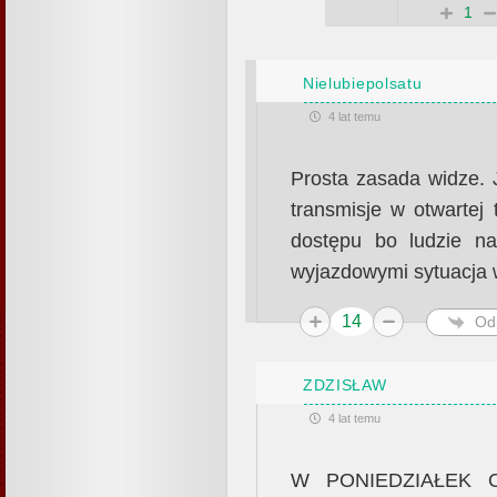
1
Nielubiepolsatu
4 lat temu
Prosta zasada widze. 
transmisje w otwartej t
dostępu bo ludzie na
wyjazdowymi sytuacja 
14
Od
ZDZISŁAW
4 lat temu
W PONIEDZIAŁEK 