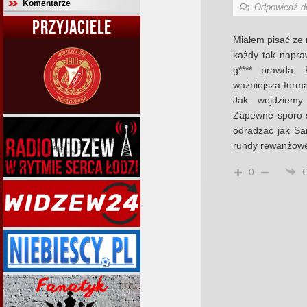
Komentarze
Odpowiedź 
PRZYJACIELE
Miałem pisać ze 
każdy tak napra
g**** prawda.
ważniejsza forma
Jak wejdziemy
Zapewne sporo s
odradzać jak Sa
rundy rewanżowej 
0