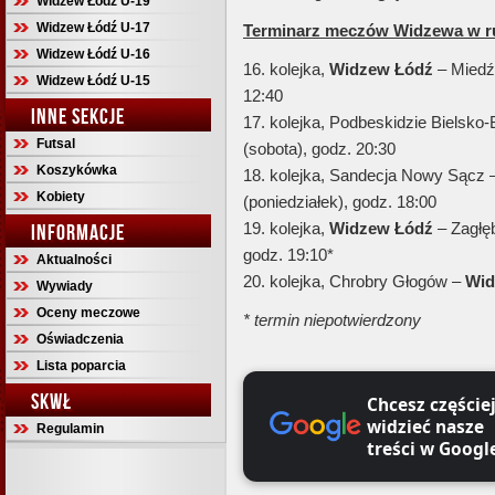
Widzew Łódź U-19
Widzew Łódź U-17
Terminarz meczów Widzewa w ru
Widzew Łódź U-16
16. kolejka,
Widzew Łódź
– Miedź 
Widzew Łódź U-15
12:40
INNE SEKCJE
17. kolejka, Podbeskidzie Bielsko-
Futsal
(sobota), godz. 20:30
Koszykówka
18. kolejka, Sandecja Nowy Sącz 
Kobiety
(poniedziałek), godz. 18:00
19. kolejka,
Widzew Łódź
– Zagłę
INFORMACJE
godz. 19:10*
Aktualności
20. kolejka, Chrobry Głogów –
Wid
Wywiady
Oceny meczowe
* termin niepotwierdzony
Oświadczenia
Lista poparcia
SKWŁ
Chcesz częście
widzieć nasze
Regulamin
treści w Googl