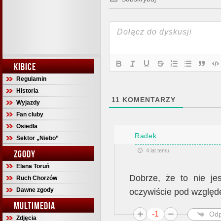
KIBICE
Regulamin
Historia
11
KOMENTARZY
Wyjazdy
Fan cluby
Osiedla
Radek
Sektor „Niebo”
4 lat temu
ZGODY
Elana Toruń
Dobrze, że to nie j
Ruch Chorzów
Dawne zgody
oczywiście pod względ
MULTIMEDIA
-1
Odp
Zdjęcia