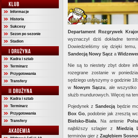
KLUB
Informacje
Historia
Sukcesy
Departament Rozgrywek Krajow
Sezon po sezonie
wyznaczył dziś dokładne term
Stadion
Dowiedzieliśmy się dzięki temu,
I DRUŻYNA
Sandecją Nowy Sącz
a
Widzewe
Kadra i sztab
Nie są to niestety zbyt dobre inf
Terminarz
rozegrane zostanie w poniedzia
Przygotowania
sędziego usłyszymy o godzinie 18:
Transfery
w
Nowym Sączu
, ale wszystko
II DRUŻYNA
służb mundurowych. Więcej na ten 
Kadra i sztab
Pojedynek z
Sandecją
będzie mo
Terminarz
Box Go
, podobnie jak zresztą w
Przygotowania
Bielsko-Biała
. Na antenie
Pols
Transfery
najbliższy szlagier z
Miedzią 
AKADEMIA
terminów gier z
Zagłębiem Sosno