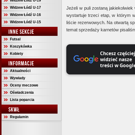
Widzew Łódź U-19
Widzew Łódź U-17
Jeżeli w puli zostaną jakiekolwiek
Widzew Łódź U-16
wystartuje trzeci etap, w którym 
Widzew Łódź U-15
liście rezerwowych. Na otwartą sp
temat sprzedaży karnetów pisali
INNE SEKCJE
Futsal
Koszykówka
Chcesz częście
Kobiety
widzieć nasze
INFORMACJE
treści w Googl
Aktualności
Wywiady
Oceny meczowe
Oświadczenia
Lista poparcia
SKWŁ
Regulamin