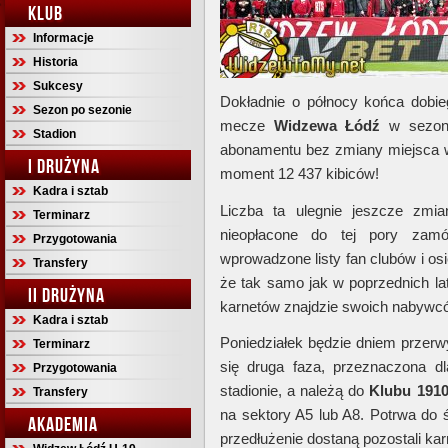
KLUB
Informacje
Historia
Sukcesy
Dokładnie o północy końca dobie
Sezon po sezonie
mecze
Widzewa Łódź
w sezoni
Stadion
abonamentu bez zmiany miejsca
I DRUŻYNA
moment 12 437 kibiców!
Kadra i sztab
Liczba ta ulegnie jeszcze zmia
Terminarz
nieopłacone do tej pory zamó
Przygotowania
wprowadzone listy fan clubów i os
Transfery
że tak samo jak w poprzednich la
II DRUŻYNA
karnetów znajdzie swoich nabywc
Kadra i sztab
Poniedziałek będzie dniem przerwy
Terminarz
się druga faza, przeznaczona d
Przygotowania
stadionie, a należą do
Klubu 191
Transfery
na sektory A5 lub A8. Potrwa do 
AKADEMIA
przedłużenie dostaną pozostali ka