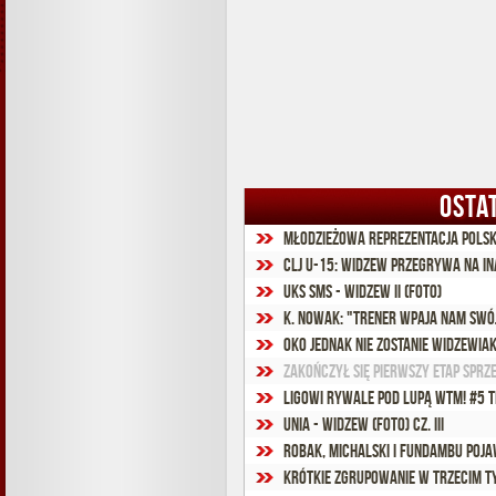
OSTA
Młodzieżowa reprezentacja Polsk
CLJ U-15: Widzew przegrywa na i
UKS SMS - Widzew II (foto)
K. Nowak: "Trener wpaja nam swój
Oko jednak nie zostanie widzewia
Zakończył się pierwszy etap spr
Ligowi rywale pod lupą WTM! #5 
Unia - Widzew (foto) cz. III
Robak, Michalski i Fundambu pojaw
Krótkie zgrupowanie w trzecim 