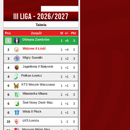
III LIGA - 2026/2027
Tabela
Pos
Zespół
M
+/-
Pkt
Olimpia Zambrów
1
1
+5
3
Widzew II Łódź
2
1
+4
3
Wigry Suwałki
3
1
+2
3
Jagiellonia II Białystok
4
1
+1
3
Pelikan Łowicz
4
1
+1
3
KTS Weszło Warszawa
6
1
+1
3
Mławianka Mława
6
1
+1
3
Świt Nowy Dwór Maz.
6
1
+1
3
Wisła II Płock
6
1
+1
3
ŁKS Łomża
10
1
-1
0
Mazovia Mińsk Maz.