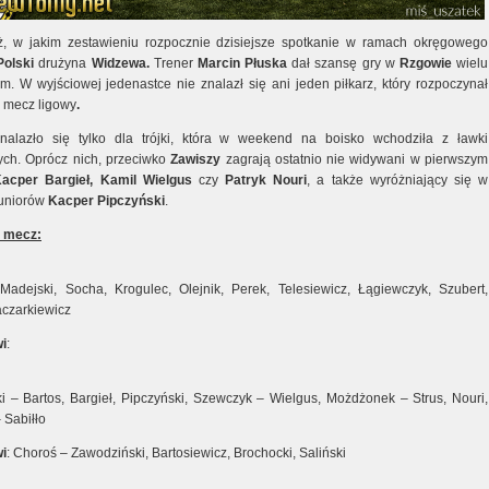
, w jakim zestawieniu rozpocznie dzisiejsze spotkanie w ramach okręgowego
Polski
drużyna
Widzewa.
Trener
Marcin Płuska
dał szansę gry w
Rzgowie
wielu
m. W wyjściowej jedenastce nie znalazł się ani jeden piłkarz, który rozpoczynał
y mecz ligowy
.
nalazło się tylko dla trójki, która w weekend na boisko wchodziła z ławki
ch. Oprócz nich, przeciwko
Zawiszy
zagrają ostatnio nie widywani w pierwszym
acper Bargieł, Kamil Wielgus
czy
Patryk Nouri
, a także wyróżniający się w
juniorów
Kacper Pipczyński
.
a mecz:
adejski, Socha, Krogulec, Olejnik, Perek, Telesiewicz, Łągiewczyk, Szubert,
aczarkiewicz
i
:
i – Bartos, Bargieł, Pipczyński, Szewczyk – Wielgus, Możdżonek – Strus, Nouri,
 Sabiłło
i
: Choroś – Zawodziński, Bartosiewicz, Brochocki, Saliński