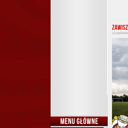
Zawisz
12 paździer
MENU GŁÓWNE