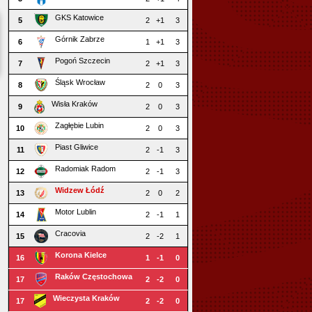
GKS Katowice
5
2
+1
3
Górnik Zabrze
6
1
+1
3
Pogoń Szczecin
7
2
+1
3
Śląsk Wrocław
8
2
0
3
Wisła Kraków
9
2
0
3
Zagłębie Lubin
10
2
0
3
Piast Gliwice
11
2
-1
3
Radomiak Radom
12
2
-1
3
Widzew Łódź
13
2
0
2
Motor Lublin
14
2
-1
1
Cracovia
15
2
-2
1
Korona Kielce
16
1
-1
0
Raków Częstochowa
17
2
-2
0
Wieczysta Kraków
17
2
-2
0