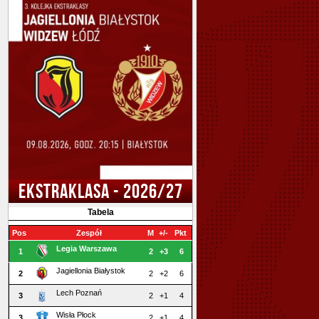
EKSTRAKLASA - 2026/27
Tabela
Pos
Zespół
M
+/-
Pkt
Legia Warszawa
1
2
+3
6
Jagiellonia Białystok
2
2
+2
6
Lech Poznań
3
2
+1
4
Wisła Płock
3
2
+1
4