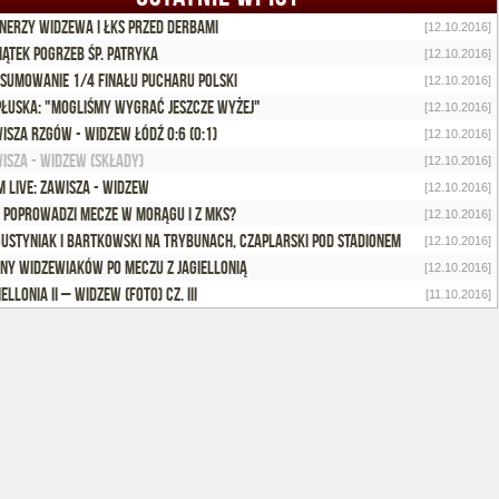
nerzy Widzewa i ŁKS przed derbami
[12.10.2016]
iątek pogrzeb ŚP. Patryka
[12.10.2016]
sumowanie 1/4 finału Pucharu Polski
[12.10.2016]
Płuska: "Mogliśmy wygrać jeszcze wyżej"
[12.10.2016]
isza Rzgów - Widzew Łódź 0:6 (0:1)
[12.10.2016]
isza - Widzew (składy)
[12.10.2016]
 Live: Zawisza - Widzew
[12.10.2016]
 poprowadzi mecze w Morągu i z MKS?
[12.10.2016]
ustyniak i Bartkowski na trybunach, Czaplarski pod stadionem
[12.10.2016]
ny widzewiaków po meczu z Jagiellonią
[12.10.2016]
iellonia II – Widzew (foto) cz. III
[11.10.2016]