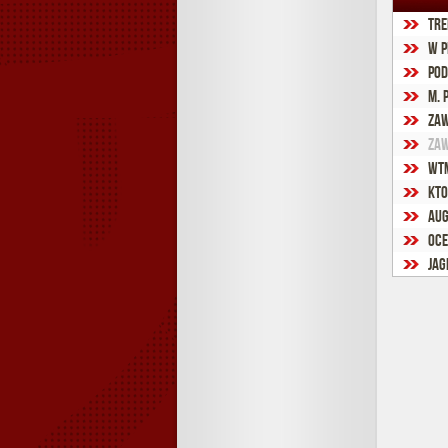
Tre
W p
Pod
M. 
Zaw
Zaw
WTM
Kto
Aug
Oce
Jag