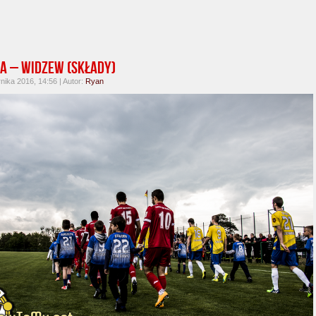
a – Widzew (składy)
nika 2016, 14:56 | Autor:
Ryan