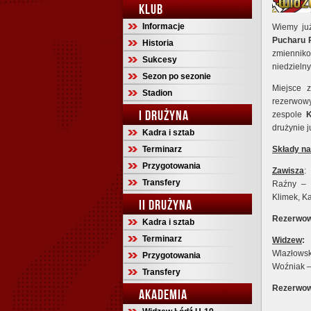
KLUB
Informacje
Wiemy już
Pucharu 
Historia
zmienniko
Sukcesy
niedzieln
Sezon po sezonie
Miejsce z
Stadion
rezerwowy
I DRUŻYNA
zespole
K
drużynie 
Kadra i sztab
Terminarz
Składy n
Przygotowania
Zawisza
:
Transfery
Raźny – M
Klimek, K
II DRUŻYNA
Rezerwow
Kadra i sztab
Terminarz
Widzew
:
Wlazłowsk
Przygotowania
Woźniak –
Transfery
Rezerwow
AKADEMIA