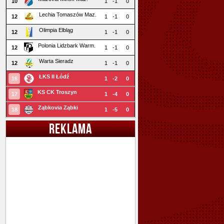
10
1
-1
0
Lechia Tomaszów Maz.
12
1
-1
0
Olimpia Elbląg
12
1
-1
0
Polonia Lidzbark Warm.
12
1
-1
0
Warta Sieradz
12
1
-1
0
ŁKS II Łódź
16
1
-2
0
KS CK Troszyn
17
1
-4
0
Ząbkovia Ząbki
18
1
-5
0
REKLAMA