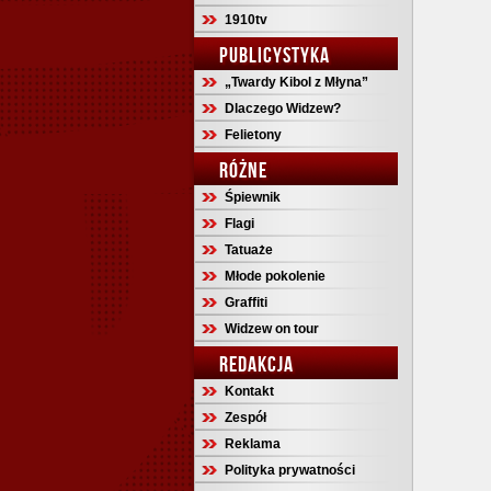
1910tv
PUBLICYSTYKA
„Twardy Kibol z Młyna”
Dlaczego Widzew?
Felietony
RÓŻNE
Śpiewnik
Flagi
Tatuaże
Młode pokolenie
Graffiti
Widzew on tour
REDAKCJA
Kontakt
Zespół
Reklama
Polityka prywatności