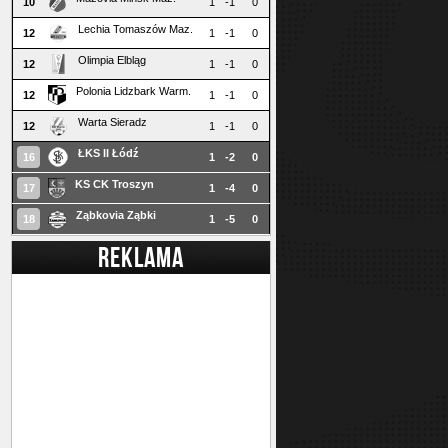
10
1
-1
0
Lechia Tomaszów Maz.
12
1
-1
0
Olimpia Elbląg
12
1
-1
0
Polonia Lidzbark Warm.
12
1
-1
0
Warta Sieradz
12
1
-1
0
ŁKS II Łódź
16
1
-2
0
KS CK Troszyn
17
1
-4
0
Ząbkovia Ząbki
18
1
-5
0
REKLAMA