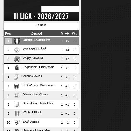
III LIGA - 2026/2027
Tabela
Pos
Zespół
M
+/-
Pkt
Olimpia Zambrów
1
1
+5
3
Widzew II Łódź
2
1
+4
3
Wigry Suwałki
3
1
+2
3
Jagiellonia II Białystok
4
1
+1
3
Pelikan Łowicz
4
1
+1
3
KTS Weszło Warszawa
6
1
+1
3
Mławianka Mława
6
1
+1
3
Świt Nowy Dwór Maz.
6
1
+1
3
Wisła II Płock
6
1
+1
3
ŁKS Łomża
10
1
-1
0
Mazovia Mińsk Maz.