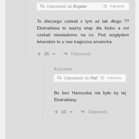
Odpowiedź do
Bogdan
4 lat temu
To dlaczego czekali z tym aż tak długo ??
Ekstraklasa to ważny etap dla klubu a oni
czekali niewiadomo na co. Pod względem
lekarskim to u nas tragiczna amatorka.
26
Odpowiedz
Krzysiek
Odpowiedź do
Rafi
4 lat temu
Bo bez Hanouska nie było by tej
Ekstraklasy.
10
Odpowiedz