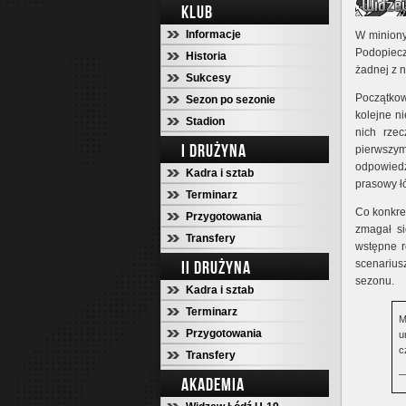
KLUB
Informacje
W miniony
Podopiec
Historia
żadnej z n
Sukcesy
Początkow
Sezon po sezonie
kolejne n
Stadion
nich rze
I DRUŻYNA
pierwszym
odpowied
Kadra i sztab
prasowy ł
Terminarz
Co konkre
Przygotowania
zmagał si
Transfery
wstępne r
II DRUŻYNA
scenariu
sezonu.
Kadra i sztab
Terminarz
M
Przygotowania
u
c
Transfery
—
AKADEMIA