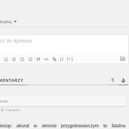
krybuj
{}
[+]
MENTARZY
arek
4 lat temu
iesiąc akurat w okresie przygotowawczym to fatalna