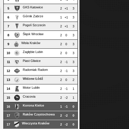
GKS Katowice
5
2
+1
3
Górnik Zabrze
6
1
+1
3
Pogoń Szczecin
7
2
+1
3
Śląsk Wrocław
8
2
0
3
Wisła Kraków
9
2
0
3
Zagłębie Lubin
10
2
0
3
Piast Gliwice
11
2
-1
3
Radomiak Radom
12
2
-1
3
Widzew Łódź
13
2
0
2
Motor Lublin
14
2
-1
1
Cracovia
15
2
-2
1
Korona Kielce
16
1
-1
0
Raków Częstochowa
17
2
-2
0
Wieczysta Kraków
17
2
-2
0