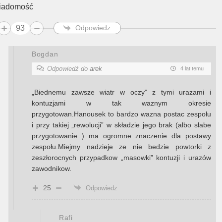
iadomość
93
Odpowiedz
Bogdan
Odpowiedź do
arek
4 lat temu
„Biednemu zawsze wiatr w oczy” z tymi urazami i
kontuzjami w tak waznym okresie
przygotowan.Hanousek to bardzo wazna postac zespołu
i przy takiej „rewolucji” w składzie jego brak (albo słabe
przygotowanie ) ma ogromne znaczenie dla postawy
zespołu.Miejmy nadzieje ze nie bedzie powtorki z
zeszłorocnych przypadkow „masowki” kontuzji i urazów
zawodnikow.
25
Odpowiedz
Rafi