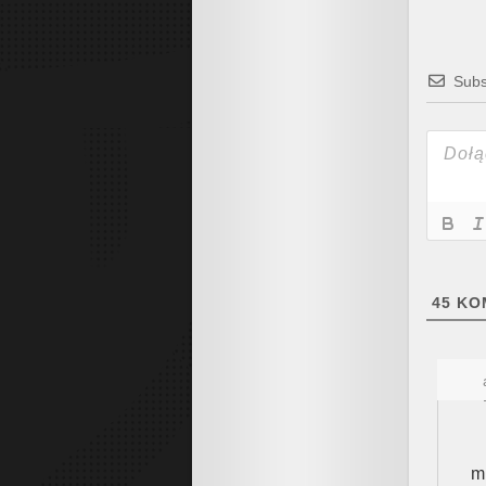
Subs
45
KO
m