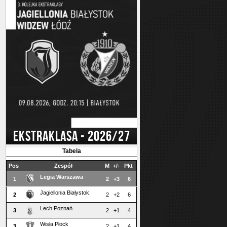
EKSTRAKLASA - 2026/27
Tabela
Pos
Zespół
M
+/-
Pkt
Legia Warszawa
1
2
+3
6
Jagiellonia Białystok
2
2
+2
6
Lech Poznań
3
2
+1
4
Wisła Płock
3
2
+1
4