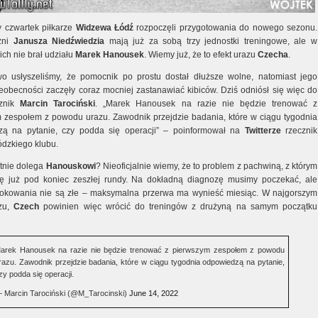
 czwartek piłkarze
Widzewa Łódź
rozpoczęli przygotowania do nowego sezonu.
zni
Janusza Niedźwiedzia
mają już za sobą trzy jednostki treningowe, ale w
ich nie brał udziału
Marek Hanousek
. Wiemy już, że to efekt urazu
Czecha
.
o usłyszeliśmy, że pomocnik po prostu dostał dłuższe wolne, natomiast jego
ieobecności zaczęły coraz mocniej zastanawiać kibiców. Dziś odniósł się więc do
cznik
Marcin Tarociński
. „Marek Hanousek na razie nie będzie trenować z
 zespołem z powodu urazu. Zawodnik przejdzie badania, które w ciągu tygodnia
zą na pytanie, czy podda się operacji” – poinformował na
Twitterze
rzecznik
ódzkiego klubu.
tnie dolega
Hanouskowi
? Nieoficjalnie wiemy, że to problem z pachwiną, z którym
ę już pod koniec zeszłej rundy. Na dokładną diagnozę musimy poczekać, ale
okowania nie są złe – maksymalna przerwa ma wynieść miesiąc. W najgorszym
szu,
Czech
powinien więc wrócić do treningów z drużyną na samym początku
arek Hanousek na razie nie będzie trenować z pierwszym zespołem z powodu
razu. Zawodnik przejdzie badania, które w ciągu tygodnia odpowiedzą na pytanie,
zy podda się operacji.
 Marcin Tarociński (@M_Tarocinski)
June 14, 2022