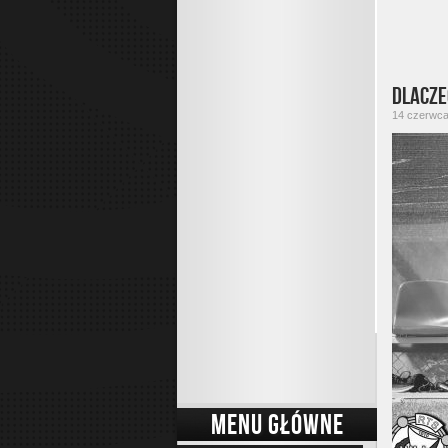
Dlacze
14 czerwca 
MENU GŁÓWNE