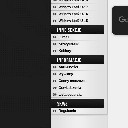
Widzew Łódź U-19
Widzew Łódź U-17
Widzew Łódź U-16
Widzew Łódź U-15
INNE SEKCJE
Futsal
Koszykówka
Kobiety
INFORMACJE
Aktualności
Wywiady
Oceny meczowe
Oświadczenia
Lista poparcia
SKWŁ
Regulamin