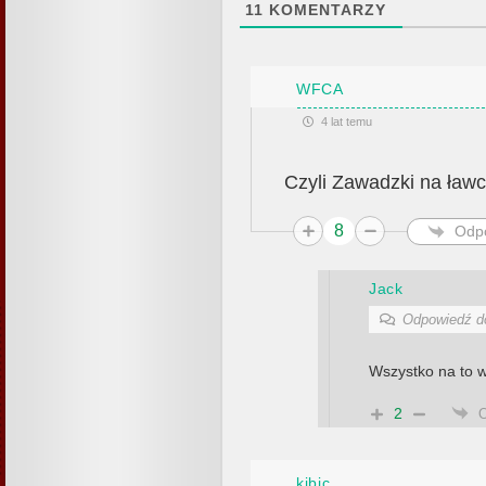
11
KOMENTARZY
WFCA
4 lat temu
Czyli Zawadzki na ławc
8
Odp
Jack
Odpowiedź 
Wszystko na to w
2
kibic