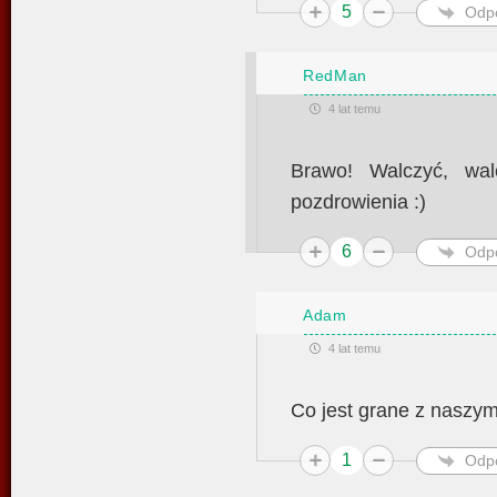
5
Odp
RedMan
4 lat temu
Brawo! Walczyć, wal
pozdrowienia :)
6
Odp
Adam
4 lat temu
Co jest grane z naszy
1
Odp