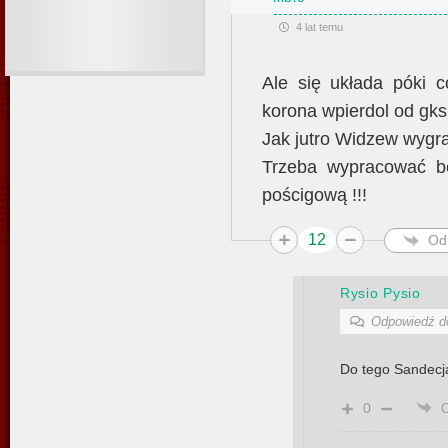
4 lat temu
Ale się układa póki c
korona wpierdol od gks
Jak jutro Widzew wygra 
Trzeba wypracować b
pościgową !!!
12
Od
Rysio Pysio
Odpowiedź 
Do tego Sandecja
0