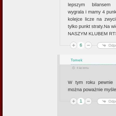
lepszym bilansem 
wygrala i mamy 4 punkty
kolejce licze na zwyc
tylko punkt straty.Na 
NASZYM KLUBEM RT
6
Odp
Tomek
4 lat temu
W tym roku pewnie n
można poważnie myśleć 
1
Odp