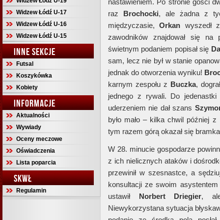
Widzew Łódź U-19
nastawieniem. Po stronie gości d
Widzew Łódź U-17
raz
Brochocki
, ale żadna z ty
Widzew Łódź U-16
międzyczasie,
Orkan
wyszedł z
Widzew Łódź U-15
zawodników znajdował się na p
świetnym podaniem popisał się
Da
INNE SEKCJE
sam, lecz nie był w stanie opanowa
Futsal
jednak do otworzenia wyniku!
Bro
Koszykówka
karnym zespołu z
Buczka
, dogr
Kobiety
jednego z rywali. Do jedenast
INFORMACJE
uderzeniem nie dał szans
Szymon
Aktualności
było mało – kilka chwil później 
Wywiady
tym razem górą okazał się bramka
Oceny meczowe
W 28. minucie gospodarze powinn
Oświadczenia
z ich nielicznych ataków i dośrod
Lista poparcia
przewinił w szesnastce, a sędz
SKWŁ
konsultacji ze swoim asystentem 
Regulamin
ustawił
Norbert Driegier
, al
Niewykorzystana sytuacja błyskaw
podanie ze środka pola posła