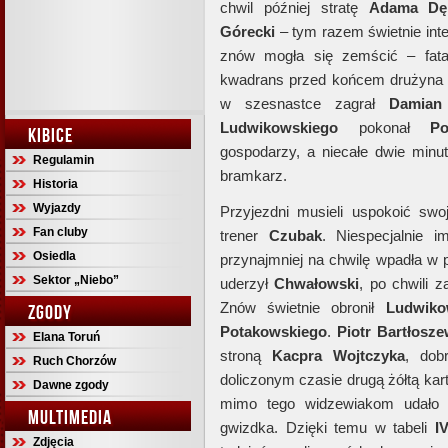
chwil później stratę
Adama Dę
Górecki
– tym razem świetnie int
znów mogła się zemścić – fata
kwadrans przed końcem drużyna
w szesnastce zagrał
Damian
Ludwikowskiego
pokonał
Po
KIBICE
gospodarzy, a niecałe dwie minu
Regulamin
bramkarz.
Historia
Wyjazdy
Przyjezdni musieli uspokoić swo
Fan cluby
trener
Czubak
. Niespecjalnie 
Osiedla
przynajmniej na chwilę wpadła w 
Sektor „Niebo”
uderzył
Chwałowski
, po chwili z
Znów świetnie obronił
Ludwiko
ZGODY
Potakowskiego
.
Piotr Bartłosze
Elana Toruń
stroną
Kacpra Wojtczyka
, dob
Ruch Chorzów
doliczonym czasie drugą żółtą kar
Dawne zgody
mimo tego widzewiakom udało s
MULTIMEDIA
gwizdka. Dzięki temu w tabeli
IV
Zdjęcia