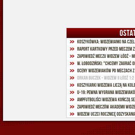
OSTA
Koszykówka: Widzewianki na czele
Raport kartkowy przed meczem z 
Zapowiedź meczu Widzew Łódź - Mi
W. Łobodziński: "Chcemy zagrać 
Oceny widzewiaków po meczach z 
Orkan Buczek - Widzew II Łódź 1:2 
Koszykarki Widzewa liczą na kol
U-19: Pewna wygrana widzewiak
Ampfutboliści Widzewa kończą s
Zapowiedź meczów Akademii Widze
Widzew uczci rocznicę odzyskania