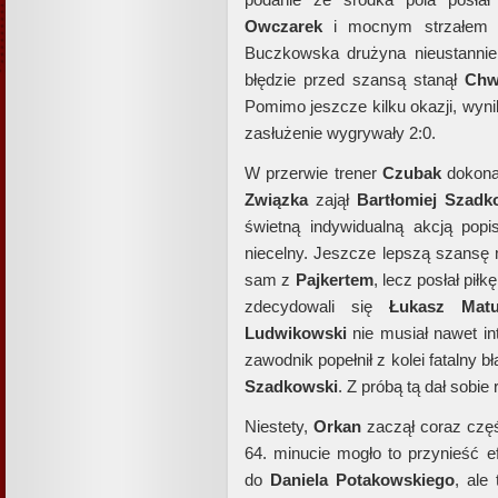
Owczarek
i mocnym strzałem 
Buczkowska drużyna nieustannie
błędzie przed szansą stanął
Chw
Pomimo jeszcze kilku okazji, wynik
zasłużenie wygrywały 2:0.
W przerwie trener
Czubak
dokona
Związka
zajął
Bartłomiej Szadk
świetną indywidualną akcją popi
niecelny. Jeszcze lepszą szansę
sam z
Pajkertem
, lecz posłał pił
zdecydowali się
Łukasz Mat
Ludwikowski
nie musiał nawet i
zawodnik popełnił z kolei fatalny
Szadkowski
. Z próbą tą dał sobie 
Niestety,
Orkan
zaczął coraz czę
64. minucie mogło to przynieść 
do
Daniela Potakowskiego
, ale