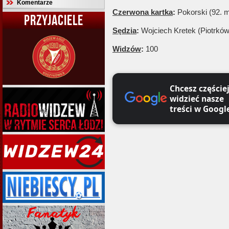
Komentarze
Czerwona kartka
:
Pokorski (92. m
PRZYJACIELE
Sędzia
:
Wojciech Kretek (Piotrków
Widzów
:
100
Chcesz częście
widzieć nasze
treści w Googl