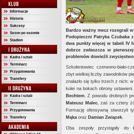
KLUB
Informacje
Historia
Sukcesy
Bardzo ważny mecz rozegrali w
Sezon po sezonie
Podopieczni Patryka Czubaka z
Stadion
dwa punkty więcej w tabeli IV l
I DRUŻYNA
dobrze zwłaszcza w pierwszej
problemów dowieźli zwycięstwo 
Kadra i sztab
Terminarz
Szkoleniowiec czerwono-biało-cz
Przygotowania
zbyt wielkiej liczby zawodników p
Transfery
znalazło się tylko trzech z nich:
II DRUŻYNA
kolei na bokach obrony ustawieni 
Bechtem
. Z powodu drobnych pr
Kadra i sztab
Mateusz Malec
, zaś za cztery ż
Terminarz
Formację ofensywną stworzyli
Przygotowania
Mąka
oraz
Damian Związek
.
Transfery
AKADEMIA
Oba zespoły przystąpiły do