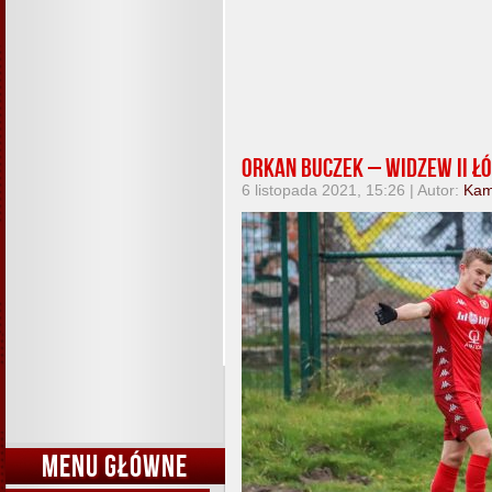
Orkan Buczek – Widzew II Łód
6 listopada 2021, 15:26 | Autor:
Kam
MENU GŁÓWNE