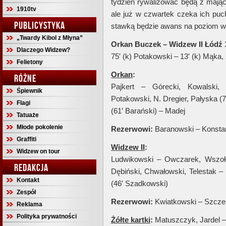
tydzień rywalizować będą
z mają
1910tv
ale już w czwartek czeka ich pu
PUBLICYSTYKA
stawką będzie awans na poziom w
„Twardy Kibol z Młyna”
Orkan Buczek – Widzew II Łódź 1
Dlaczego Widzew?
75′ (k) Potakowski – 13′ (k) Mąka
Felietony
Orkan
:
RÓŻNE
Pajkert – Górecki, Kowalski,
Śpiewnik
Potakowski, N. Dregier, Pałyska (72
Flagi
(61′ Barański) – Madej
Tatuaże
Młode pokolenie
Rezerwowi:
Baranowski – Konsta
Graffiti
Widzew II
:
Widzew on tour
Ludwikowski – Owczarek, Wszołek
REDAKCJA
Dębiński, Chwałowski, Telestak –
Kontakt
(46′ Szadkowski)
Zespół
Rezerwowi:
Kwiatkowski – Szcze
Reklama
Polityka prywatności
Żółte kartki
:
Matuszczyk, Jardel –