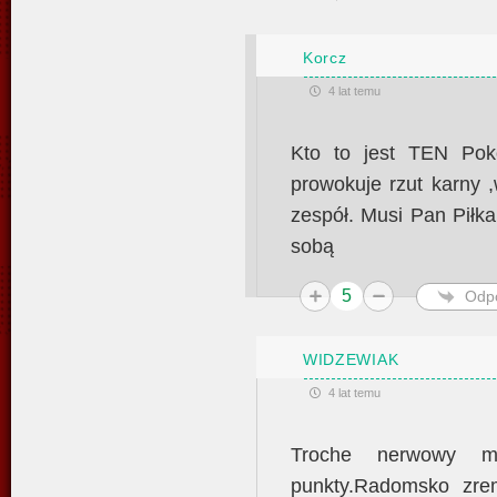
Korcz
4 lat temu
Kto to jest TEN Po
prowokuje rzut karny 
zespół. Musi Pan Piłk
sobą
5
Odp
WIDZEWIAK
4 lat temu
Troche nerwowy me
punkty.Radomsko zre