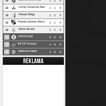
10
1
-1
0
Lechia Tomaszów Maz.
12
1
-1
0
Olimpia Elbląg
12
1
-1
0
Polonia Lidzbark Warm.
12
1
-1
0
Warta Sieradz
12
1
-1
0
ŁKS II Łódź
16
1
-2
0
KS CK Troszyn
17
1
-4
0
Ząbkovia Ząbki
18
1
-5
0
REKLAMA