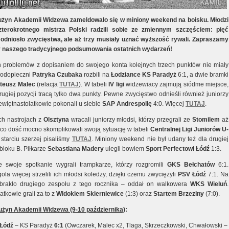
żyn Akademii Widzewa zameldowało się w miniony weekend na boisku. Młodzi
zterokrotnego mistrza Polski radzili sobie ze zmiennym szczęściem: pięć
odniosło zwycięstwa, ale aż trzy musiały uznać wyższość rywali. Zapraszamy
y naszego tradycyjnego podsumowania ostatnich wydarzeń!
 problemów z dopisaniem do swojego konta kolejnych trzech punktów nie miały
Podopieczni
Patryka Czubaka
rozbili na
Łodziance
KS Paradyż
6:1, a dwie bramki
teusz Malec
(relacja
TUTAJ
). W tabeli
IV ligi
widzewiacy zajmują siódme miejsce,
ugiej pozycji tracą tylko dwa punkty. Pewne zwycięstwo odnieśli również juniorzy
iewiętnastolatkowie pokonali u siebie
SAP Andrespolię
4:0. Więcej
TUTAJ
.
ch nastrojach z
Olsztyna
wracali juniorzy młodsi, którzy przegrali ze
Stomilem
aż
z co dość mocno skomplikowali swoją sytuację w tabeli
Centralnej Ligi Juniorów U-
 starciu szerzej pisaliśmy
TUTAJ
. Miniony weekend nie był udany też dla drugiej
bloku B. Piłkarze
Sebastiana Madery
ulegli bowiem
Sport Perfectowi Łódź
1:3.
e swoje spotkanie wygrali trampkarze, którzy rozgromili
GKS Bełchatów
6:1.
la więcej strzelili ich młodsi koledzy, dzięki czemu zwyciężyli
PSV Łódź
7:1. Na
brakło drugiego zespołu z tego rocznika – oddał on walkowera
WKS Wieluń
.
atkowie grali za to z
Widokiem Skierniewice
(1:3) oraz
Startem Brzeziny
(7:0).
użyn Akademii Widzewa (9-10 października)
:
 Łódź
– KS Paradyż
6:1
(Owczarek, Malec x2, Tlaga, Skrzeczkowski, Chwałowski –