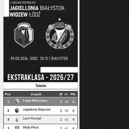
EKSTRAKLASA - 2026/27
Tabela
Pos
Zespół
M
+/-
Pkt
Legia Warszawa
1
2
+3
6
Jagiellonia Białystok
2
2
+2
6
Lech Poznań
3
2
+1
4
Wisła Płock
3
2
+1
4