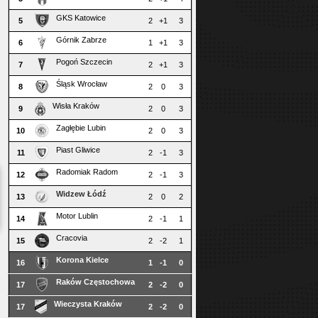
GKS Katowice
5
2
+1
3
Górnik Zabrze
6
1
+1
3
Pogoń Szczecin
7
2
+1
3
Śląsk Wrocław
8
2
0
3
Wisła Kraków
9
2
0
3
Zagłębie Lubin
10
2
0
3
Piast Gliwice
11
2
-1
3
Radomiak Radom
12
2
-1
3
Widzew Łódź
13
2
0
2
Motor Lublin
14
2
-1
1
Cracovia
15
2
-2
1
Korona Kielce
16
1
-1
0
Raków Częstochowa
17
2
-2
0
Wieczysta Kraków
17
2
-2
0