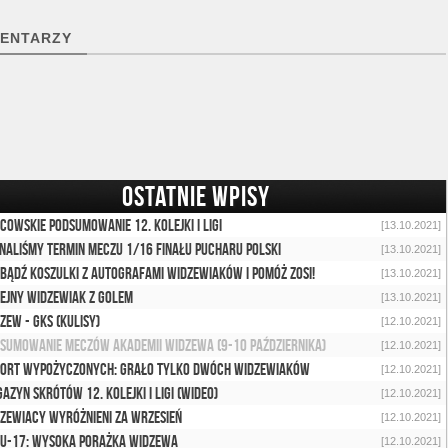
ENTARZY
OSTATNIE WPISY
icowskie podsumowanie 12. kolejki I ligi
[13.10.2021]
naliśmy termin meczu 1/16 finału Pucharu Polski
[13.10.2021]
bądź koszulki z autografami widzewiaków i pomóż Zosi!
[13.10.2021]
ejny widzewiak z golem
[13.10.2021]
zew - GKS (kulisy)
[12.10.2021]
sumowanie meczów Akademii Widzewa (9-10 października)
[12.10.2021]
ort wypożyczonych: Grało tylko dwóch widzewiaków
[12.10.2021]
azyn skrótów 12. kolejki I ligi (wideo)
[12.10.2021]
zewiacy wyróżnieni za wrzesień
[12.10.2021]
 U-17: Wysoka porażka Widzewa
[12.10.2021]