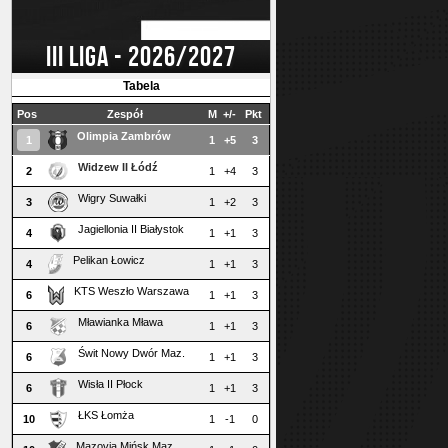
III LIGA - 2026/2027
Tabela
Pos
Zespół
M
+/-
Pkt
Olimpia Zambrów
1
1
+5
3
Widzew II Łódź
2
1
+4
3
Wigry Suwałki
3
1
+2
3
Jagiellonia II Białystok
4
1
+1
3
Pelikan Łowicz
4
1
+1
3
KTS Weszło Warszawa
6
1
+1
3
Mławianka Mława
6
1
+1
3
Świt Nowy Dwór Maz.
6
1
+1
3
Wisła II Płock
6
1
+1
3
ŁKS Łomża
10
1
-1
0
Mazovia Mińsk Maz.