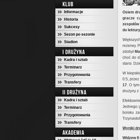
KLUB
Informacje
Osiem dru
gracze c
Historia
zespołów 
Sukcesy
do lektur
Sezon po sezonie
Większych
Stadion
rezerwy. 
I DRUŻYNA
zdobył
Ma
choć do dr
Kadra i sztab
starsi. Dz
Terminarz
W kiepski
Przygotowania
0:5, prze
Transfery
17
. O tym
II DRUŻYNA
drużyny z 
Kadra i sztab
Efektowni
Jednego go
Terminarz
boisku za
Przygotowania
Trzynastol
Transfery
Wyniki dr
AKADEMIA
Widzew II