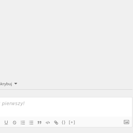
krybuj
{}
[+]