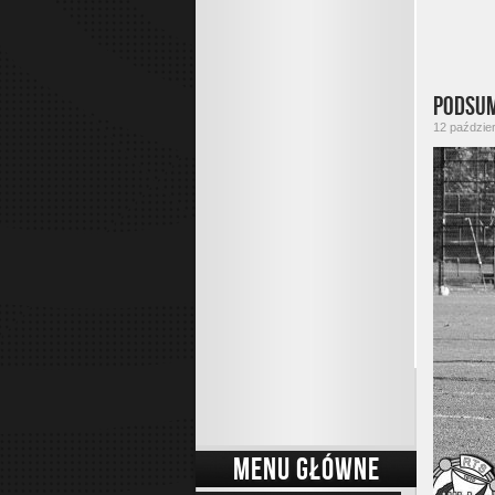
Podsum
12 paździer
MENU GŁÓWNE