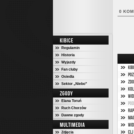
0
KOM
KIBICE
Regulamin
Historia
Wyjazdy
Kib
Fan cluby
Poz
Osiedla
Zdo
Sektor „Niebo”
Kol
ZGODY
Wid
Elana Toruń
Pod
Ruch Chorzów
Rap
Dawne zgody
Mag
MULTIMEDIA
Wid
CLJ
Zdjęcia