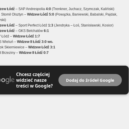
zew Łódź
– SAP Andrespolia
4:0
(Trenkner, Juchacz, Szymczak, Kaliński)
:
Stomil Olsztyn –
Widzew Łódź
5:0
(Powązka, Baniewski, Babalski, Pajdak,
ski)
zew Łódź
– Sport Perfect Łódź
1:3
(Jendryka – Łoś, Stanisławski, Kosior)
zew Łódź
– GKS Bełchatów
6:1
 Łódź –
Widzew Łódź
1:7
 Wieluń –
Widzew II Łódź
3:0 wo.
k Skierniewice –
Widzew Łódź
3:1
t Brzeziny –
Widzew II Łódź
0:7
Chcesz częściej
widzieć nasze
Dodaj do źródeł Google
treści w Google?