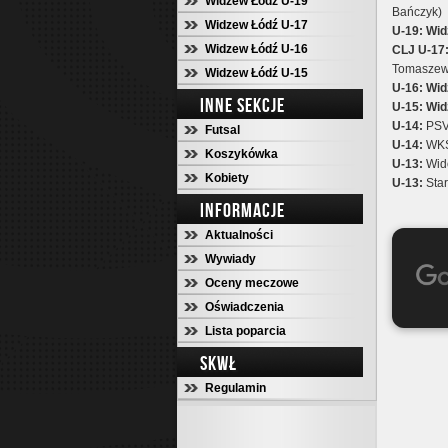
Widzew Łódź U-19
Bańczyk)
Widzew Łódź U-17
U-19:
Wid
Widzew Łódź U-16
CLJ U-17
Tomaszew
Widzew Łódź U-15
U-16:
Wid
INNE SEKCJE
U-15:
Wid
U-14:
PSV
Futsal
U-14:
WKS
Koszykówka
U-13:
Wido
Kobiety
U-13:
Star
INFORMACJE
Aktualności
Wywiady
Oceny meczowe
Oświadczenia
Lista poparcia
SKWŁ
Regulamin