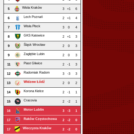
Wisła Kraków
5
3
+1
6
Lech Poznań
6
2
+1
4
Wisła Płock
7
3
0
4
GKS Katowice
8
2
+1
3
Śląsk Wrocław
9
2
0
3
Zagłębie Lubin
9
2
0
3
Piast Gliwice
11
2
-1
3
Radomiak Radom
12
3
-3
3
Widzew Łódź
13
2
0
2
Korona Kielce
14
2
-1
1
Cracovia
15
2
-2
1
Motor Lublin
16
3
-3
1
Raków Częstochowa
17
2
-2
0
Wieczysta Kraków
17
2
-2
0