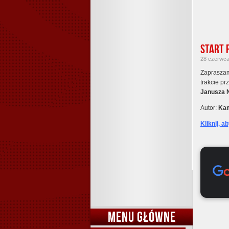
Start 
28 czerwca 
Zapraszam
trakcie p
Janusza 
Autor:
Kam
Kliknij, a
MENU GŁÓWNE