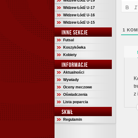
Widzew Łódź U-19
Widzew Łódź U-17
Widzew Łódź U-16
Widzew Łódź U-15
1
KOM
INNE SEKCJE
Futsal
Koszykówka
Kobiety
INFORMACJE
Aktualności
K
Wywiady
t
Oceny meczowe
z 
Oświadczenia
Lista poparcia
SKWŁ
Regulamin