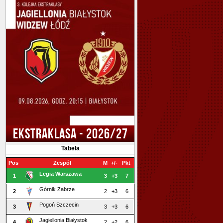
EKSTRAKLASA - 2026/27
Tabela
Pos
Zespół
M
+/-
Pkt
Legia Warszawa
1
3
+3
7
Górnik Zabrze
2
2
+3
6
Pogoń Szczecin
3
3
+3
6
Jagiellonia Białystok
4
2
+2
6