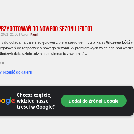
przygotowań do nowego sezonu (foto)
2021, 21:00 | Autor:
Kamil
y do oglądania galerii zdjęciowej z pierwszego treningu piłkarzy
Widzewa Łódź
w
rzygotowań do rozpoczęcia nowego sezonu. W premierowych zajęciach pod wodzą
Niedźwiedzia
wzięło udział dziewiętnastu zawodników.
il
by przejść do galerii
Chcesz częściej
widzieć nasze
Dodaj do źródeł Google
treści w Google?