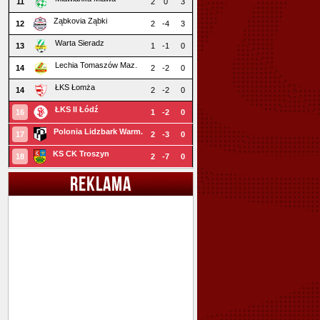
11
2
0
3
Ząbkovia Ząbki
12
2
-4
3
Warta Sieradz
13
1
-1
0
Lechia Tomaszów Maz.
14
2
-2
0
ŁKS Łomża
14
2
-2
0
ŁKS II Łódź
16
1
-2
0
Polonia Lidzbark Warm.
17
2
-3
0
KS CK Troszyn
18
2
-7
0
REKLAMA