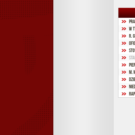
Pra
W t
R. 
Ofi
Sto
Sta
Pie
M. 
Dzi
Nie
Rap