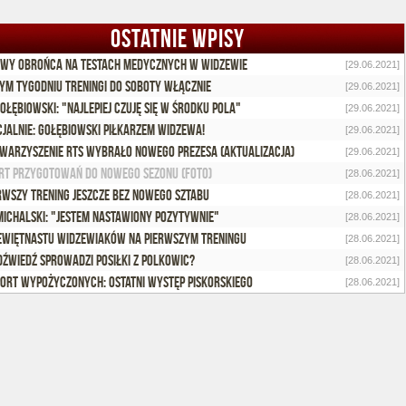
OSTATNIE WPISY
wy obrońca na testach medycznych w Widzewie
[29.06.2021]
ym tygodniu treningi do soboty włącznie
[29.06.2021]
Gołębiowski: "Najlepiej czuję się w środku pola"
[29.06.2021]
cjalnie: Gołębiowski piłkarzem Widzewa!
[29.06.2021]
warzyszenie RTS wybrało nowego prezesa (aktualizacja)
[29.06.2021]
rt przygotowań do nowego sezonu (foto)
[28.06.2021]
rwszy trening jeszcze bez nowego sztabu
[28.06.2021]
Michalski: "Jestem nastawiony pozytywnie"
[28.06.2021]
ewiętnastu widzewiaków na pierwszym treningu
[28.06.2021]
dźwiedź sprowadzi posiłki z Polkowic?
[28.06.2021]
ort wypożyczonych: Ostatni występ Piskorskiego
[28.06.2021]