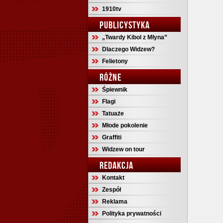
1910tv
PUBLICYSTYKA
„Twardy Kibol z Młyna”
Dlaczego Widzew?
Felietony
RÓŻNE
Śpiewnik
Flagi
Tatuaże
Młode pokolenie
Graffiti
Widzew on tour
REDAKCJA
Kontakt
Zespół
Reklama
Polityka prywatności