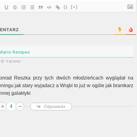
{}
[+]
ENTARZ
Mario Kempes
5 lat temu
onrad Reszka przy tych dwóch młodzieńcach wyglądał na
reningu jak stary wyjadacz a Wrąbi to już w ogóle jak bramkarz
innej galaktyki
4
Odpowiedz