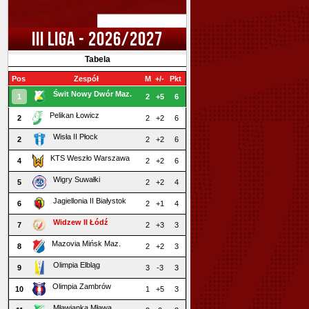
III LIGA - 2026/2027
Tabela
Pos
Zespół
M
+/-
Pkt
Świt Nowy Dwór Maz.
1
2
+5
6
Pelikan Łowicz
2
2
+2
6
Wisła II Płock
2
2
+2
6
KTS Weszło Warszawa
4
2
+2
6
Wigry Suwałki
5
2
+2
4
Jagiellonia II Białystok
6
2
+1
4
Widzew II Łódź
7
2
+3
3
Mazovia Mińsk Maz.
8
2
+2
3
Olimpia Elbląg
9
3
-3
3
Olimpia Zambrów
10
1
+5
3
Mławianka Mława