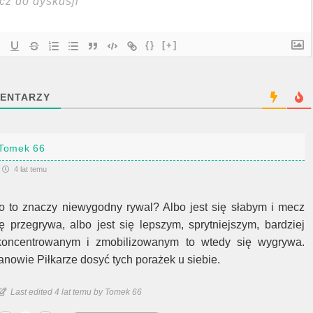
{}
[+]
ENTARZY
Tomek 66
4 lat temu
o to znaczy niewygodny rywal? Albo jest się słabym i mecz
ię przegrywa, albo jest się lepszym, sprytniejszym, bardziej
koncentrowanym i zmobilizowanym to wtedy się wygrywa.
anowie Piłkarze dosyć tych porażek u siebie.
Last edited 4 lat temu by Tomek 66