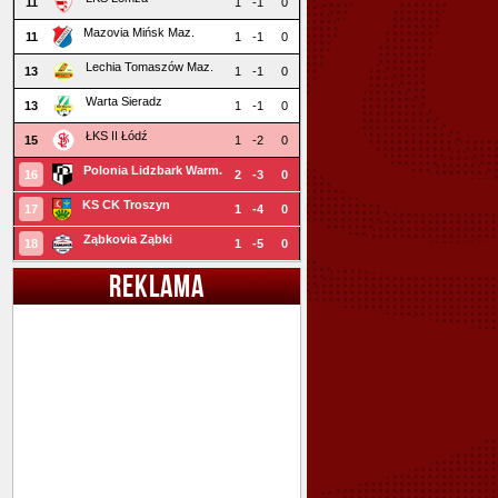
11
1
-1
0
Mazovia Mińsk Maz.
11
1
-1
0
Lechia Tomaszów Maz.
13
1
-1
0
Warta Sieradz
13
1
-1
0
ŁKS II Łódź
15
1
-2
0
Polonia Lidzbark Warm.
16
2
-3
0
KS CK Troszyn
17
1
-4
0
Ząbkovia Ząbki
18
1
-5
0
REKLAMA