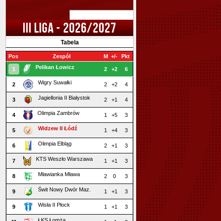
III LIGA - 2026/2027
Tabela
Pos
Zespół
M
+/-
Pkt
Pelikan Łowicz
1
2
+2
6
Wigry Suwałki
2
2
+2
4
Jagiellonia II Białystok
3
2
+1
4
Olimpia Zambrów
4
1
+5
3
Widzew II Łódź
5
1
+4
3
Olimpia Elbląg
6
2
+1
3
KTS Weszło Warszawa
7
1
+1
3
Mławianka Mława
8
2
0
3
Świt Nowy Dwór Maz.
9
1
+1
3
Wisła II Płock
9
1
+1
3
ŁKS Łomża