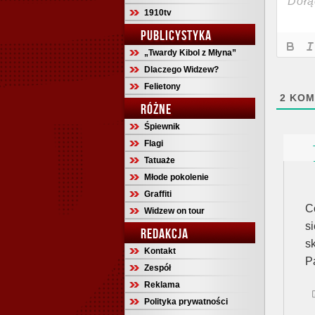
1910tv
PUBLICYSTYKA
„Twardy Kibol z Młyna”
Dlaczego Widzew?
Felietony
2
KOM
RÓŻNE
Śpiewnik
Flagi
Tatuaże
Młode pokolenie
Graffiti
C
Widzew on tour
s
REDAKCJA
s
Kontakt
P
Zespół
Reklama
Polityka prywatności