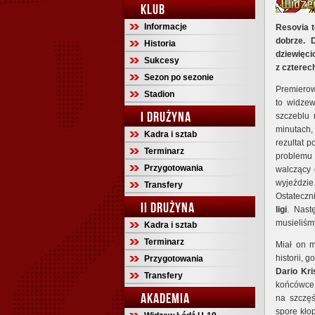
KLUB
Informacje
Resovia t
dobrze. 
Historia
dziewięci
Sukcesy
z czterec
Sezon po sezonie
Premierow
Stadion
to widze
I DRUŻYNA
szczeblu 
minutach
Kadra i sztab
rezultat 
Terminarz
problemu 
Przygotowania
walczący 
wyjeździe
Transfery
Ostateczn
II DRUŻYNA
ligi
. Nast
musieliśm
Kadra i sztab
Terminarz
Miał on m
historii, 
Przygotowania
Dario Kri
Transfery
końcówce 
AKADEMIA
na szczęś
spore kło