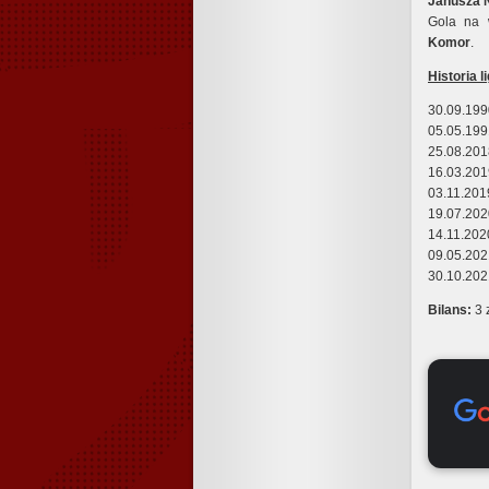
Janusza 
Gola na 
Komor
.
Historia 
30.09.199
05.05.199
25.08.201
16.03.201
03.11.201
19.07.202
14.11.202
09.05.202
30.10.202
Bilans
:
3 