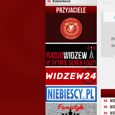
Komentarze
PRZYJACIELE
P
i
Wid
Wid
Wid