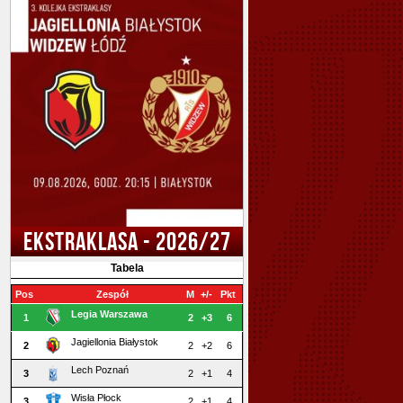
EKSTRAKLASA - 2026/27
Tabela
Pos
Zespół
M
+/-
Pkt
Legia Warszawa
1
2
+3
6
Jagiellonia Białystok
2
2
+2
6
Lech Poznań
3
2
+1
4
Wisła Płock
3
2
+1
4