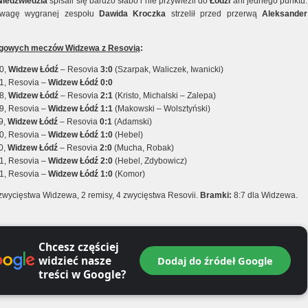
Niedźwiedzia
spisali się bardzo słabo i nie przywieźli do
Łodzi
ani jednego punktu.
wagę wygranej zespołu
Dawida Kroczka
strzelił przed przerwą
Aleksander
ligowych meczów Widzewa z Resovią
:
0,
Widzew Łódź
– Resovia
3:0
(Szarpak, Waliczek, Iwanicki)
1, Resovia –
Widzew Łódź
0:0
8,
Widzew Łódź
– Resovia
2:1
(Kristo, Michalski – Zalepa)
9, Resovia –
Widzew Łódź
1:1
(Makowski – Wolsztyński)
9,
Widzew Łódź
– Resovia
0:1
(Adamski)
0, Resovia –
Widzew Łódź
1:0
(Hebel)
0,
Widzew Łódź
– Resovia
2:0
(Mucha, Robak)
1, Resovia –
Widzew Łódź
2:0
(Hebel, Zdybowicz)
1, Resovia –
Widzew Łódź
1:0
(Komor)
zwycięstwa Widzewa, 2 remisy, 4 zwycięstwa Resovii.
Bramki:
8:7 dla Widzewa.
Chcesz częściej
widzieć nasze
Dodaj do źródeł Google
treści w Google?