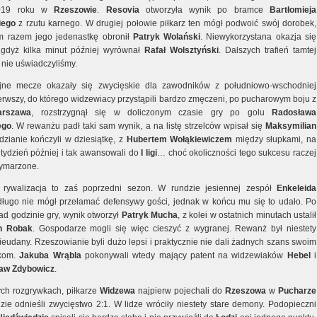
019 roku w
Rzeszowie
.
Resovia
otworzyła wynik po bramce
Bartłomieja
iego
z rzutu karnego. W drugiej połowie piłkarz ten mógł podwoić swój dorobek,
m razem jego jedenastkę obronił
Patryk Wolański
. Niewykorzystana okazja się
 gdyż kilka minut później wyrównał
Rafał Wolsztyński
. Dalszych trafień tamtej
 nie uświadczyliśmy.
jne mecze okazały się zwycięskie dla zawodników z południowo-wschodniej
ierwszy, do którego widzewiacy przystąpili bardzo zmęczeni, po pucharowym boju z
arszawa
, rozstrzygnął się w doliczonym czasie gry po golu
Radosława
ego
. W rewanżu padł taki sam wynik, a na listę strzelców wpisał się
Maksymilian
dzianie kończyli w dziesiątkę, z
Hubertem Wołąkiewiczem
między słupkami, na
 tydzień później i tak awansowali do
I ligi
… choć okoliczności tego sukcesu raczej
wymarzone.
 rywalizacja to zaś poprzedni sezon. W rundzie jesiennej zespół
Enkeleida
długo nie mógł przełamać defensywy gości, jednak w końcu mu się to udało. Po
ad godzinie gry, wynik otworzył
Patryk Mucha
, z kolei w ostatnich minutach ustalił
n Robak
. Gospodarze mogli się więc cieszyć z wygranej. Rewanż był niestety
ieudany. Rzeszowianie byli dużo lepsi i praktycznie nie dali żadnych szans swoim
ikom.
Jakuba Wrąbla
pokonywali wtedy mający patent na widzewiaków
Hebel
i
aw Zdybowicz
.
ch rozgrywkach, piłkarze
Widzewa
najpierw pojechali do
Rzeszowa
w
Pucharze
dzie odnieśli zwycięstwo 2:1. W lidze wróciły niestety stare demony. Podopieczni