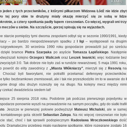
o jeden z tych przeciwników, z którymi piłkarzom Widzewa Łódź nie idzie zbyt
Do tej pory obie te drużyny miały okazję mierzyć się ze sobą w lidze
okrotnie, a cztery spotkania padły łupem rzeszowian. Co więcej, wygrali oni trzy
h meczów u siebie. Na szczęście, gorzej spisują się na wyjazdach.
e starcie pomiędzy tymi dwoma zespołami odbył się w sezonie 1990/1991, kiedy
wiacy – po bardzo niespodziewanym spadku z
I ligi
– występowali na drugim
rozgrywkowym. 30 września 1990 roku gospodarze prowadzili już po sześciu
, dzięki bramce
Piotra Szarpaka
po asyście
Tomasza Łapińskiego
. Następnie
podwyższali kolejno
Grzegorz Waliczek
oraz
Leszek Iwanicki
, więc łodzianie bez
zwyciężyli 3:0. Tak dobrze nie było zaś w rundzie rewanżowej. 5 maja 1991 roku,
o powrót do elity zawodnicy z
„Miasta Włókniarzy”
, mierzyli się z
Resovią
na
. Chociaż byli faworytami, nie potrafili przełamać defensywy przeciwników.
ie tylko bezbramkowo zremisowali, ale i tak nie przeszkodziło im to w awansie do
I
ępnie drogi obu drużyn rozeszły się na długo. Na kolejny mecz między nimi
y czekać dwadzieścia siedem lat!
iejsce 25 sierpnia 2018 roku. Podobnie jak podczas pierwszego pojedynku w
gospodarze ponownie wyszli na prowadzenie na samym początku, gdy do siatki trafił
sto
. Jeszcze w pierwszej połowie podwyższył
Mateusz Michalski
, ale w samej
kontaktowego gola strzelił
Sebastian Zalepa
. Na nic więcej rzeszowian nie było
cie stać, choć i tak sprawili podopiecznym
Radosława Mroczkowskiego
dość
poty. Dramatyczny przebieg miało następne spotkanie, które rozegrane zostało 16