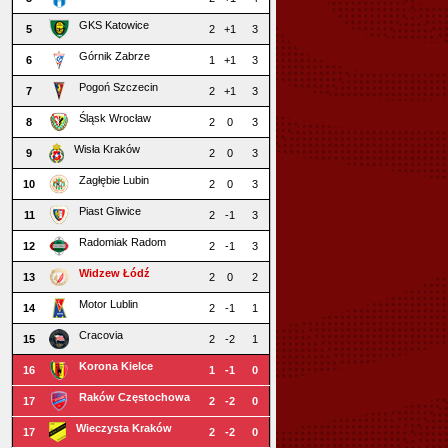
GKS Katowice
5
2
+1
3
Górnik Zabrze
6
1
+1
3
Pogoń Szczecin
7
2
+1
3
Śląsk Wrocław
8
2
0
3
Wisła Kraków
9
2
0
3
Zagłębie Lubin
10
2
0
3
Piast Gliwice
11
2
-1
3
Radomiak Radom
12
2
-1
3
Widzew Łódź
13
2
0
2
Motor Lublin
14
2
-1
1
Cracovia
15
2
-2
1
Korona Kielce
16
1
-1
0
Raków Częstochowa
17
2
-2
0
Wieczysta Kraków
17
2
-2
0