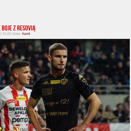
 boje z Resovią
, 15:20 | Autor:
Kamil