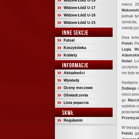
Widzew Łódź U-19
marca 2
Widzew Łódź U-17
Makowsk
Widzew Łódź U-16
jednak ty
zemściła,
Widzew Łódź U-15
soboty już
INNE SEKCJE
Dwa kole
Futsal
Polski
. P
Koszykówka
Legią W
Kobiety
Adamski
Hebel
. Ło
INFORMACJE
szczęście
Aktualności
nie były 
Wywiady
Następna
Oceny meczowe
Dobiego
nieco pon
Oświadczenia
go
Marci
Lista poparcia
wybitnie n
SKWŁ
przeciwn
Przemysł
Regulamin
W bieżący
Polski
, g