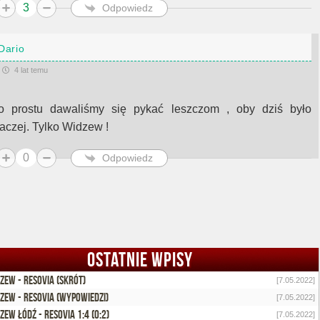
3
Odpowiedz
Dario
4 lat temu
o prostu dawaliśmy się pykać leszczom , oby dziś było
naczej. Tylko Widzew !
0
Odpowiedz
OSTATNIE WPISY
zew - Resovia (skrót)
[7.05.2022]
zew - Resovia (wypowiedzi)
[7.05.2022]
zew Łódź - Resovia 1:4 (0:2)
[7.05.2022]