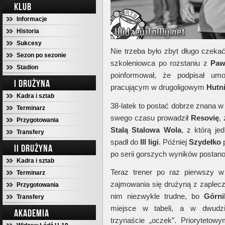
KLUB
Informacje
Historia
Sukcesy
Nie trzeba było zbyt długo czeka
Sezon po sezonie
szkoleniowca po rozstaniu z
Paw
Stadion
poinformował, że podpisał 
I DRUŻYNA
pracującym w drugoligowym
Hutn
Kadra i sztab
38-latek to postać dobrze znana 
Terminarz
swego czasu prowadził
Resovię
,
Przygotowania
Stalą Stalowa Wola
, z którą j
Transfery
spadł do
III ligi
. Później
Szydełko
II DRUŻYNA
po serii gorszych wyników posta
Kadra i sztab
Teraz trener po raz pierwszy w
Terminarz
zajmowania się drużyną z zaplec
Przygotowania
nim niezwykle trudne, bo
Górn
Transfery
miejsce w tabeli, a w dwudzie
AKADEMIA
trzynaście „oczek”. Prioryteto