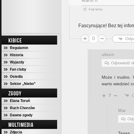
Mario II
4 lat temu
Fascynujące! Bez tej infor
0
Odp
KIBICE
Regulamin
ukson
Historia
Wyjazdy
Odpowiedź 
Fan cluby
Osiedla
Może i trudno. 
warto wiedzieć co
Sektor „Niebo”
ZGODY
7
Elana Toruń
Ruch Chorzów
Mar
Dawne zgody
Odp
MULTIMEDIA
Zdjęcia
Taaaa 