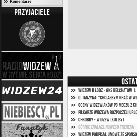
Komentarze
PRZYJACIELE
OSTA
Widzew II Łódź - GKS Bełchatów 1:1
D. Tanżyna: "Chciałbym grać w W
Oceny widzewiaków po meczu z 
Piłkarze Widzewa rozpoczęli url
Chrobry - Widzew (kulisy)
Górnik znalazł nowego trenera
Widzew podpisał umowę ze spons