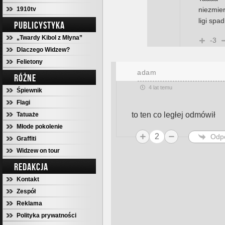
1910tv
niezmier
ligi spa
PUBLICYSTYKA
„Twardy Kibol z Młyna”
-3
Dlaczego Widzew?
Felietony
adam
RÓŻNE
4 lat temu
Śpiewnik
Flagi
to ten co ległej odmówił
Tatuaże
Młode pokolenie
2
Odp
Graffiti
Widzew on tour
REDAKCJA
Kontakt
Zespół
Reklama
Polityka prywatności