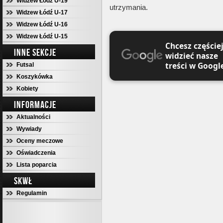
Widzew Łódź U-19
utrzymania.
Widzew Łódź U-17
Widzew Łódź U-16
Widzew Łódź U-15
Chcesz częście
INNE SEKCJE
widzieć nasze
treści w Googl
Futsal
Koszykówka
Kobiety
INFORMACJE
Aktualności
Wywiady
Oceny meczowe
Oświadczenia
Lista poparcia
SKWŁ
Regulamin