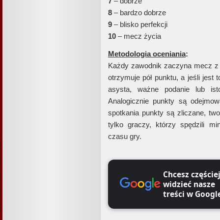
7
– dobrze
8
– bardzo dobrze
9
– blisko perfekcji
10
– mecz życia
Metodologia oceniania
:
Każdy zawodnik zaczyna mecz z 
otrzymuje pół punktu, a jeśli jest
asysta, ważne podanie lub isto
Analogicznie punkty są odejmo
spotkania punkty są zliczane, tw
tylko graczy, którzy spędzili m
czasu gry.
Chcesz częście
widzieć nasze
treści w Googl