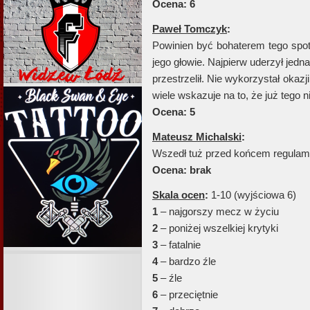
Ocena: 6
Paweł Tomczyk
:
Powinien być bohaterem tego spot
jego głowie. Najpierw uderzył jed
przestrzelił. Nie wykorzystał okaz
wiele wskazuje na to, że już tego ni
Ocena: 5
Mateusz Michalski
:
Wszedł tuż przed końcem regulam
Ocena: brak
Skala ocen
:
1-10 (wyjściowa 6)
1
– najgorszy mecz w życiu
2
– poniżej wszelkiej krytyki
3
– fatalnie
4
– bardzo źle
5
– źle
6
– przeciętnie