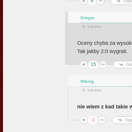
6
Odp
Gregor
4 lat temu
Oceny chyba za wysoki
Tak jakby 2:0 wygrali.
15
Od
Wiking
4 lat temu
nie wiem z kad takie
-1
Odp