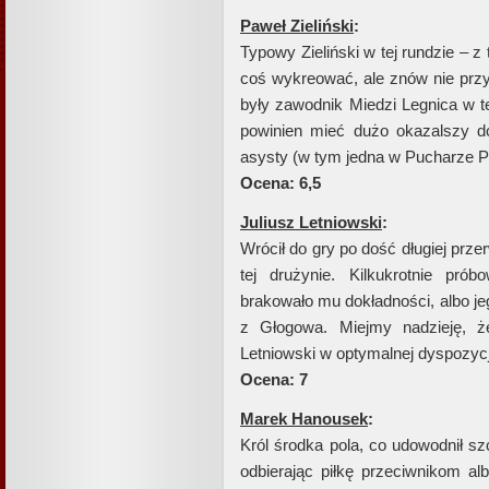
Paweł Zieliński
:
Typowy Zieliński w tej rundzie – z
coś wykreować, ale znów nie przy
były zawodnik Miedzi Legnica w te
powinien mieć dużo okazalszy do
asysty (w tym jedna w Pucharze Po
Ocena: 6,5
Juliusz Letniowski
:
Wrócił do gry po dość długiej przer
tej drużynie. Kilkukrotnie pró
brakowało mu dokładności, albo j
z Głogowa. Miejmy nadzieję, ż
Letniowski w optymalnej dyspozycj
Ocena: 7
Marek Hanousek
:
Król środka pola, co udowodnił sz
odbierając piłkę przeciwnikom al