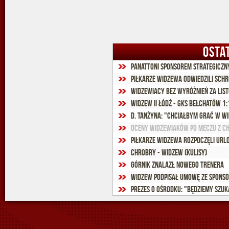
OSTA
Panattoni sponsorem strategiczn
Piłkarze Widzewa odwiedzili schr
Widzewiacy bez wyróżnień za lis
Widzew II Łódź - GKS Bełchatów 1:1
D. Tanżyna: "Chciałbym grać w W
Oceny widzewiaków po meczu z 
Piłkarze Widzewa rozpoczęli url
Chrobry - Widzew (kulisy)
Górnik znalazł nowego trenera
Widzew podpisał umowę ze spons
Prezes o ośrodku: "Będziemy szu