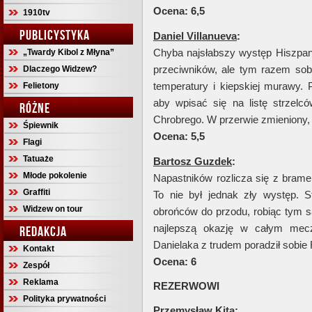
Ocena: 6,5
1910tv
PUBLICYSTYKA
Daniel Villanueva
:
Chyba najsłabszy występ Hiszpan
„Twardy Kibol z Młyna”
przeciwników, ale tym razem sobi
Dlaczego Widzew?
temperatury i kiepskiej murawy.
Felietony
aby wpisać się na listę strzelcó
RÓŻNE
Chrobrego. W przerwie zmieniony, 
Śpiewnik
Ocena: 5,5
Flagi
Tatuaże
Bartosz Guzdek
:
Młode pokolenie
Napastników rozlicza się z brame
Graffiti
To nie był jednak zły występ. S
Widzew on tour
obrońców do przodu, robiąc tym 
najlepszą okazję w całym mecz
REDAKCJA
Danielaka z trudem poradził sobie
Kontakt
Ocena: 6
Zespół
Reklama
REZERWOWI
Polityka prywatności
Przemysław Kita
: