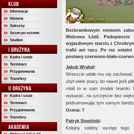
KLUB
Informacje
Historia
Sukcesy
Bezbramkowym remisem zakońc
Sezon po sezonie
Widzewa Łódź. Podopieczni 
Stadion
wyjazdowym starciu z Chrobrym G
I DRUŻYNA
trafić ani razu. Po raz ostat
postawy czerwono-biało-czerwon
Kadra i sztab
Terminarz
Jakub Wrąbel
:
Przygotowania
Wreszcie udało mu się zachować 
Transfery
zbyt wiele pracy, bo nawet jeśli pił
II DRUŻYNA
robili to w sam środek bramki.
wykazać, na szczęście bez więks
Kadra i sztab
podsumowując tym samym bardzo 
Terminarz
Ocena: 7
Przygotowania
Transfery
Patryk Stępiński
:
AKADEMIA
Kolejny solidny występ tego 