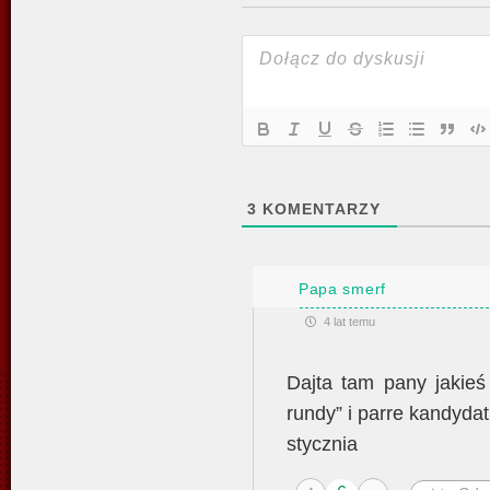
3
KOMENTARZY
Papa smerf
4 lat temu
Dajta tam pany jakieś
rundy” i parre kandyda
stycznia