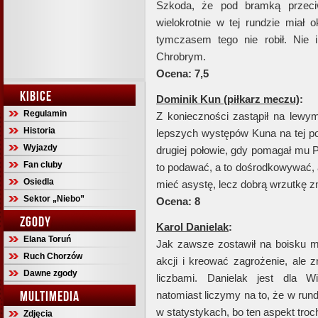
Szkoda, że pod bramką przeci
wielokrotnie w tej rundzie miał 
tymczasem tego nie robił. Nie 
Chrobrym.
Ocena: 7,5
KIBICE
Dominik Kun (piłkarz meczu)
:
Regulamin
Z konieczności zastąpił na lewy
Historia
lepszych występów Kuna na tej po
Wyjazdy
drugiej połowie, gdy pomagał mu P
Fan cluby
to podawać, a to dośrodkowywać, a
Osiedla
mieć asystę, lecz dobrą wrzutkę
Sektor „Niebo”
Ocena: 8
ZGODY
Karol Danielak
:
Elana Toruń
Jak zawsze zostawił na boisku m
Ruch Chorzów
akcji i kreować zagrożenie, ale
Dawne zgody
liczbami. Danielak jest dla 
MULTIMEDIA
natomiast liczymy na to, że w run
w statystykach, bo ten aspekt troch
Zdjęcia