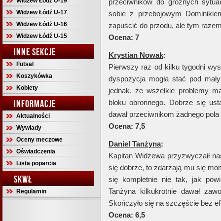
Widzew Łódź U-19
przeciwników do groźnych sytuac
Widzew Łódź U-17
sobie z przebojowym Dominikiem
Widzew Łódź U-16
zapuścić do przodu, ale tym razem
Widzew Łódź U-15
Ocena: 7
INNE SEKCJE
Krystian Nowak
:
Futsal
Pierwszy raz od kilku tygodni wy
Koszykówka
dyspozycja mogła stać pod mał
Kobiety
jednak, że wszelkie problemy ma
INFORMACJE
bloku obronnego. Dobrze się ust
dawał przeciwnikom żadnego pola 
Aktualności
Ocena: 7,5
Wywiady
Oceny meczowe
Daniel Tanżyna
:
Oświadczenia
Kapitan Widzewa przyzwyczaił nas
Lista poparcia
się dobrze, to zdarzają mu się mo
SKWŁ
się kompletnie nie tak, jak powi
Tanżyna kilkukrotnie dawał za
Regulamin
Skończyło się na szczęście bez ef
Ocena: 6,5