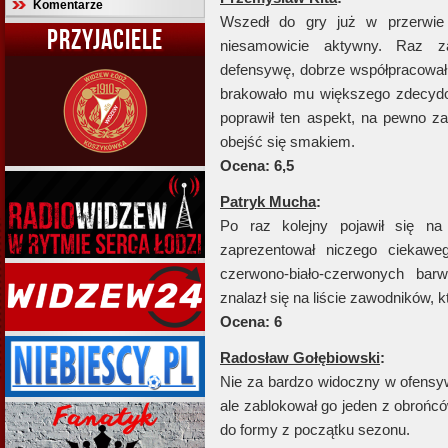
Komentarze
Wszedł do gry już w przerwie 
PRZYJACIELE
niesamowicie aktywny. Raz z
defensywę, dobrze współpracował z
brakowało mu większego zdecydo
poprawił ten aspekt, na pewno z
obejść się smakiem.
Ocena: 6,5
Patryk Mucha
:
Po raz kolejny pojawił się na
zaprezentował niczego ciekawe
czerwono-biało-czerwonych ba
znalazł się na liście zawodników,
Ocena: 6
Radosław Gołębiowski
:
Nie za bardzo widoczny w ofensy
ale zablokował go jeden z obrońcó
do formy z początku sezonu.