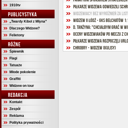
1910tv
Piłkarze Widzewa odwiedzili schr
Widzewiacy bez wyróżnień za lis
PUBLICYSTYKA
Widzew II Łódź - GKS Bełchatów 1:1
„Twardy Kibol z Młyna”
D. Tanżyna: "Chciałbym grać w W
Dlaczego Widzew?
Oceny widzewiaków po meczu z 
Felietony
Piłkarze Widzewa rozpoczęli url
RÓŻNE
Chrobry - Widzew (kulisy)
Śpiewnik
Flagi
Tatuaże
Młode pokolenie
Graffiti
Widzew on tour
REDAKCJA
Kontakt
Zespół
Reklama
Polityka prywatności