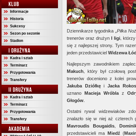
KLUB
Informacje
Historia
Sukcesy
Dziennikarze tygodnika
„Piłka No
Sezon po sezonie
trenerów oraz drużyn
I ligi
, którz
Stadion
się z najlepszej strony. Tym raze
I DRUŻYNA
jeden przedstawiciel
Widzewa Łó
Kadra i sztab
Najlepszym zawodnikiem zapl
Terminarz
Makuch
, który był czołową po
Przygotowania
trenerów doceniono z kolei pr
Transfery
Jakuba Dziółkę
i
Jacka Roko
II DRUŻYNA
uznano
Macieja Wróbla
z
Odr
Kadra i sztab
Głogów
.
Terminarz
Ostatni rywal widzewiaków zdo
Przygotowania
znalazło się w niej aż czterech
Transfery
Mavroudis Bougaidis
,
Domini
AKADEMIA
przedstawicieli ma
Miedź
(
Maxi