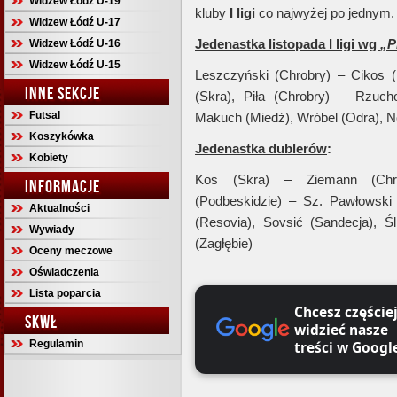
Widzew Łódź U-19
kluby
I ligi
co najwyżej po jednym.
Widzew Łódź U-17
Jedenastka listopada I ligi wg
„P
Widzew Łódź U-16
Widzew Łódź U-15
Leszczyński (Chrobry) – Cikos (
INNE SEKCJE
(Skra), Piła (Chrobry) – Rzuc
Futsal
Makuch (Miedź), Wróbel (Odra), No
Koszykówka
Jedenastka dublerów
:
Kobiety
Kos (Skra) – Ziemann (Chrob
INFORMACJE
(Podbeskidzie) – Sz. Pawłowski (
Aktualności
(Resovia), Sovsić (Sandecja), Ś
Wywiady
(Zagłębie)
Oceny meczowe
Oświadczenia
Lista poparcia
Chcesz częście
SKWŁ
widzieć nasze
Regulamin
treści w Googl