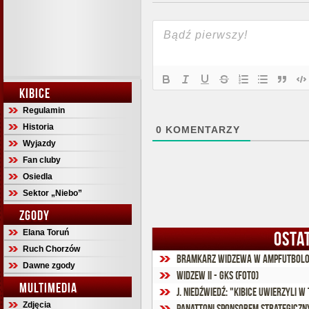
KIBICE
Regulamin
Historia
0
KOMENTARZY
Wyjazdy
Fan cluby
Osiedla
Sektor „Niebo”
ZGODY
Elana Toruń
OSTA
Ruch Chorzów
Bramkarz Widzewa w ampfutbolow
Dawne zgody
Widzew II - GKS (foto)
MULTIMEDIA
J. Niedźwiedź: "Kibice uwierzyli w
Zdjęcia
Panattoni sponsorem strategiczn