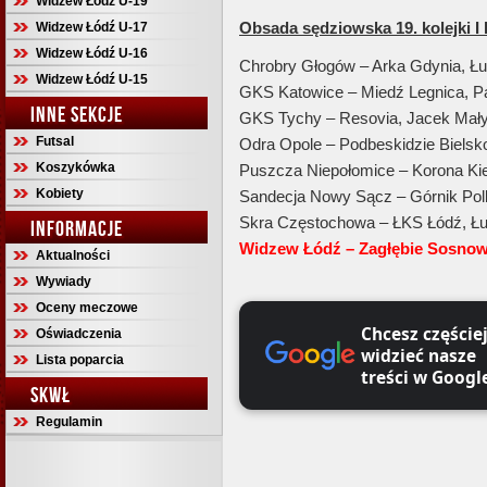
Widzew Łódź U-19
Obsada sędziowska 19. kolejki I l
Widzew Łódź U-17
Widzew Łódź U-16
Chrobry Głogów – Arka Gdynia, Ł
Widzew Łódź U-15
GKS Katowice – Miedź Legnica, Pa
INNE SEKCJE
GKS Tychy – Resovia, Jacek Mały
Futsal
Odra Opole – Podbeskidzie Bielsko
Koszykówka
Puszcza Niepołomice – Korona Kie
Kobiety
Sandecja Nowy Sącz – Górnik Pol
Skra Częstochowa – ŁKS Łódź, Łu
INFORMACJE
Widzew Łódź – Zagłębie Sosnow
Aktualności
Wywiady
Oceny meczowe
Chcesz częście
Oświadczenia
widzieć nasze
Lista poparcia
treści w Googl
SKWŁ
Regulamin