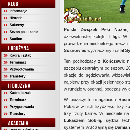
KLUB
Informacje
Historia
Sukcesy
Polski Związek Piłki Nożn
Sezon po sezonie
dziewiętnastej kolejki
I ligi
. W 
Stadion
prowadzenia niedzielnego meczu
I DRUŻYNA
Sosnowiec
wyznaczony został
Sy
Kadra i sztab
Ten pochodzący z
Kończewic
n
Terminarz
szczeblu centralnym od sezonu 200
Przygotowania
okazje do sędziowania widzewi
Transfery
najpierw przy okazji jesiennego st
II DRUŻYNA
w rundzie wiosennej, podczas wyj
Kadra i sztab
W bieżących zmaganiach
Ras
Terminarz
Pokazał w nich trzydzieści trzy żó
Przygotowania
trzy rzuty karne. W niedzielę 
Transfery
Łukaszem Sobiłą
, sędzią te
AKADEMIA
systemem VAR zajmą się
Damia