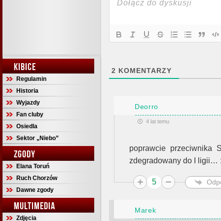
KIBICE
2
KOMENTARZY
Regulamin
Historia
Wyjazdy
Deorro
Fan cluby
4 lat temu
Osiedla
Sektor „Niebo”
poprawcie przeciwnika S
ZGODY
zdegradowany do I ligii… :
Elana Toruń
Ruch Chorzów
5
Odp
Dawne zgody
MULTIMEDIA
Marek
Zdjęcia