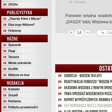
4 lat temu
1910tv
PUBLICYSTYKA
Panowie smutna wiadomo
„Twardy Kibol z Młyna”
„DASZA” kibic Widzewa tak
Dlaczego Widzew?
Felietony
14
Od
RÓŻNE
Śpiewnik
Flagi
Tatuaże
Młode pokolenie
OSTA
Graffiti
Widzew on tour
Sandecja - Widzew (kulisy)
Reaktywacja funduszu "Widzew P
REDAKCJA
Akademia Widzewa z nowym spons
Kontakt
Trwa sprzedaż widzewskich puzzl
Zespół
Raport wypożyczonych: Bramka P
Reklama
Kto poprowadzi mecz z Zagłębiem
Polityka prywatności
U-15: Widzew - AP Junior (foto)