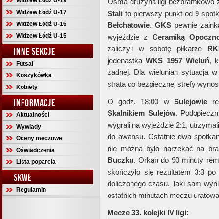
Widzew Łódź U-19
Ósma drużyna ligi bezbramkowo 
Widzew Łódź U-17
Stali
to pierwszy punkt od 9 spot
Widzew Łódź U-16
Bełchatowie
.
GKS
pewnie zaink
Widzew Łódź U-15
wyjeździe z
Ceramiką
Opoczn
zaliczyli w sobotę piłkarze
RK
INNE SEKCJE
jedenastka
WKS 1957
Wieluń
, 
Futsal
żadnej. Dla wielunian sytuacja w 
Koszykówka
strata do bezpiecznej strefy wynos
Kobiety
INFORMACJE
O godz. 18:00 w
Sulejowie
re
Skalnikiem
Sulejów
. Podopiecz
Aktualności
wygrali na wyjeździe 2:1, utrzymali 
Wywiady
do awansu. Ostatnie dwa spotkani
Oceny meczowe
nie można było narzekać na brak
Oświadczenia
Buczku
. Orkan do 90 minuty re
Lista poparcia
skończyło się rezultatem 3:3 p
SKWŁ
doliczonego czasu. Taki sam wyn
Regulamin
ostatnich minutach meczu uratował
Mecze 33. kolejki IV ligi
: