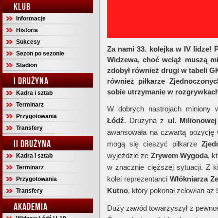
KLUB
Informacje
Historia
Sukcesy
Za nami 33. kolejka w IV lidze! 
Sezon po sezonie
Widzewa, choć wciąż muszą mie
Stadion
zdobył również drugi w tabeli G
I DRUŻYNA
również piłkarze Zjednoczonych
sobie utrzymanie w rozgrywkach
Kadra i sztab
Terminarz
W dobrych nastrojach miniony 
Przygotowania
Łódź
. Drużyna z
ul. Milionowej
Transfery
awansowała na czwartą pozycję w 
II DRUŻYNA
mogą się cieszyć piłkarze
Zjed
wyjeździe ze
Zrywem
Wygoda
, k
Kadra i sztab
w znacznie cięższej sytuacji. Z 
Terminarz
kolei reprezentanci
Włókniarza
Z
Przygotowania
Kutno
, który pokonał zelowian aż 
Transfery
AKADEMIA
Duży zawód towarzyszył z pewno