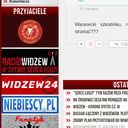
furi
Komentarze
PRZYJACIELE
3 lat temu
Waranecki szkodniku, 
strzelać???
-3
Odp
OSTA
"Serce Łodzi" tym razem poza fr
Na środowej sesji RM pieniądze n
Widzew - Korona (foto) cz. III
Bułgar łączony z Widzewem. Plot
Znamy plan przygotowań do now
Podsumowanie 33. kolejki IV ligi