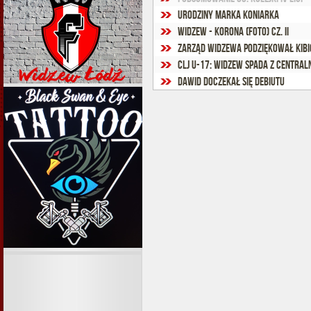
Urodziny Marka Koniarka
Widzew - Korona (foto) cz. II
Zarząd Widzewa podziękował kib
CLJ U-17: Widzew spada z Centraln
Dawid doczekał się debiutu