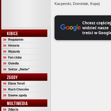
Kacperski, Dominiak, Kopa)
Chcesz częście
widzieć nasze
treści w Googl
KIBICE
Regulamin
Historia
Wyjazdy
Fan cluby
Osiedla
Sektor „Niebo”
ZGODY
Elana Toruń
Ruch Chorzów
Dawne zgody
MULTIMEDIA
Zdjęcia