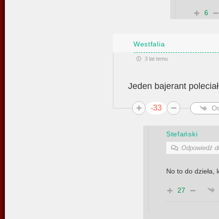
6
Westfalia
3 lat temu
Jeden bajerant polecia
-33
O
Stefański
Odpowiedź 
No to do dzieła, l
27