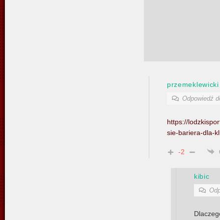
przemeklewicki
Odpowiedź 
https://lodzkispor
sie-bariera-dla-k
-2
kibic
Odp
Dlaczeg