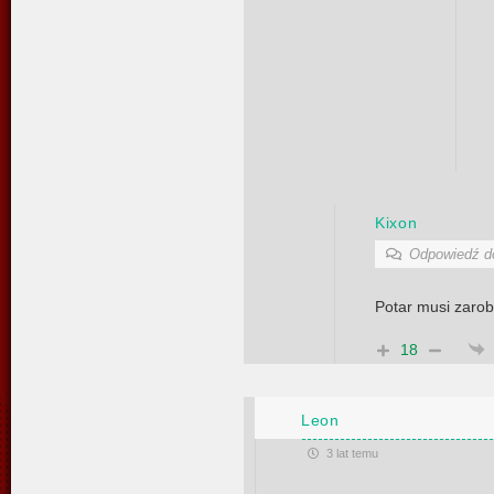
Kixon
Odpowiedź 
Potar musi zarob
18
Leon
3 lat temu