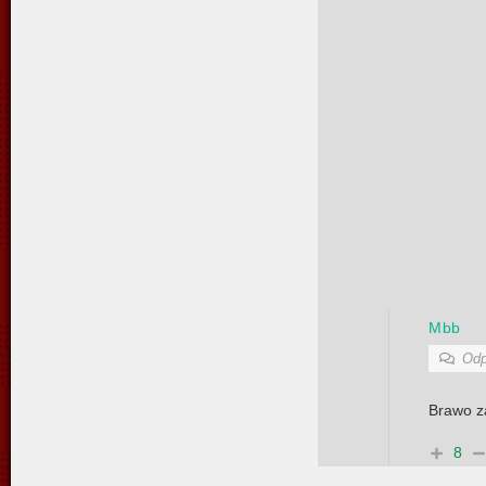
Mbb
Odp
Brawo za
8