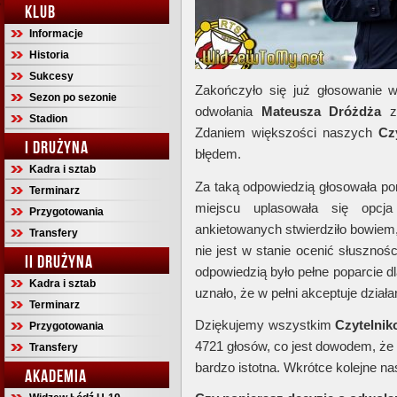
KLUB
Informacje
Historia
Sukcesy
Zakończyło się już głosowanie w
Sezon po sezonie
odwołania
Mateusza Dróżdża
ze
Stadion
Zdaniem większości naszych
Cz
I DRUŻYNA
błędem.
Kadra i sztab
Za taką odpowiedzią głosowała po
Terminarz
miejscu uplasowała się opcj
Przygotowania
ankietowanych stwierdziło bowiem
Transfery
nie jest w stanie ocenić słusznoś
II DRUŻYNA
odpowiedzią było pełne poparcie d
Kadra i sztab
uznało, że w pełni akceptuje dział
Terminarz
Dziękujemy wszystkim
Czytelni
Przygotowania
4721 głosów, co jest dowodem, że 
Transfery
bardzo istotna. Wkrótce kolejne n
AKADEMIA