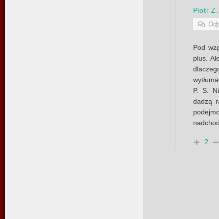
Piotr Z.
Odp
Pod wzg
plus. Al
dlaczeg
wytłuma
P. S. N
dadzą r
podejmo
nadchod
2