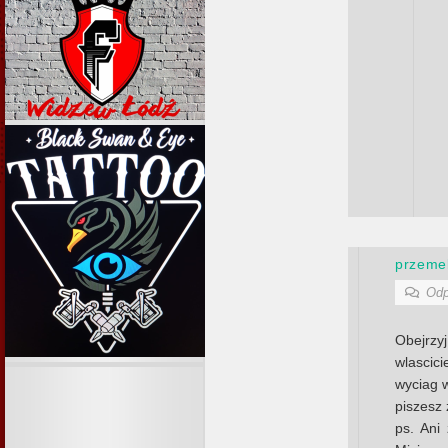
przemek
Odp
Obejrzy
wlascici
wyciag 
piszesz
ps. Ani