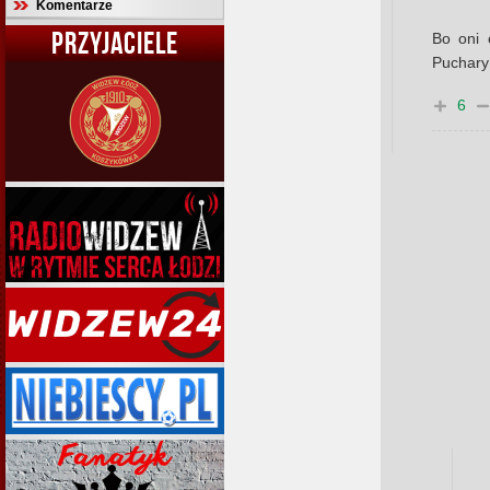
Komentarze
PRZYJACIELE
Bo oni 
Puchary 
6