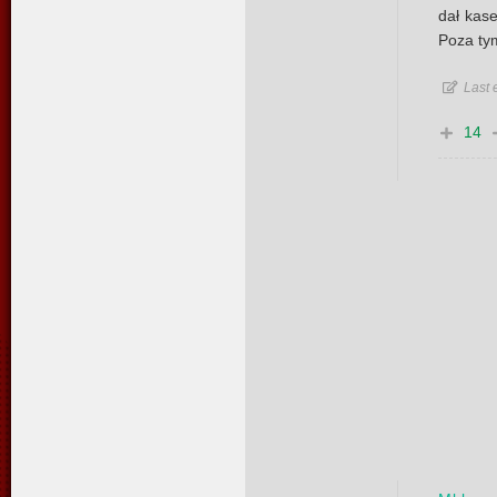
dał kase
Poza tym
Last 
14