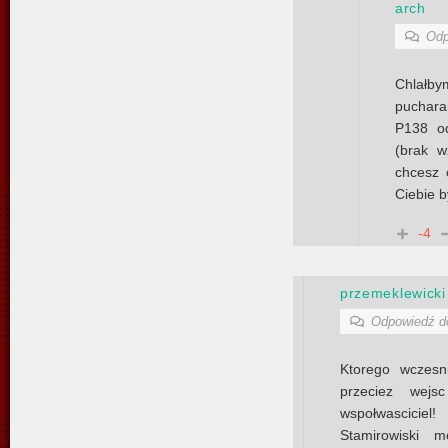
arch
Odp
Chlałb
puchara
P138 od
(brak 
chcesz 
Ciebie b
-4
przemeklewicki
Odpowiedź 
Ktorego wczesn
przeciez wej
wspołwasciciel!
Stamirowiski 