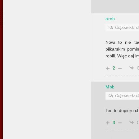
arch
Odpowiedź 
Nowi to nie ta
piłkarskim pomi
robili. Więc daj 
2
Mbb
Odpowiedź 
Ten to dopiero ch
3