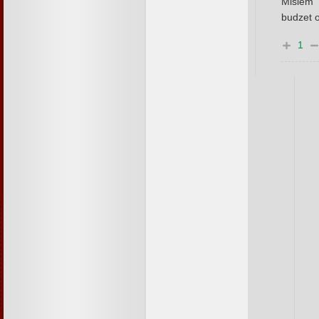
Misiem 
budzet 
1