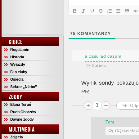
75
KOMENTARZY
KIBICE
Regulamin
a casu ad casum
Historia
Wyjazdy
3 lat temu
Fan cluby
Osiedla
Wynik sondy pokazuje
Sektor „Niebo”
PR.
ZGODY
Elana Toruń
3
Odp
Ruch Chorzów
Dawne zgody
Tom
MULTIMEDIA
Odpowiedź 
Zdjęcia