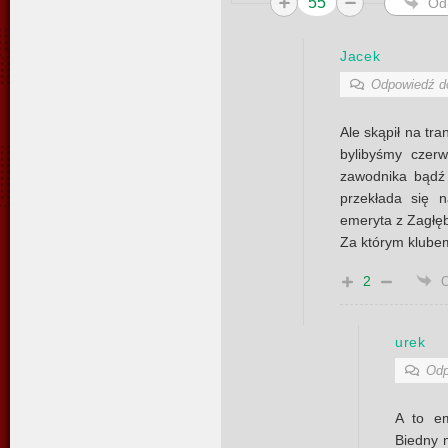
55
Od
Jacek
Odpowiedź 
Ale skąpił na tra
bylibyśmy czer
zawodnika bądź 
przekłada się n
emeryta z Zagłębi
Za którym klube
2
urek
Odp
A to em
Biedny 