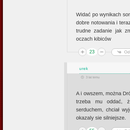
Widać po wynikach son
dobre notowania i teraz
trudne zadanie jak zm
oczach kibiców
23
Od
urek
3 lat temu
A i owszem, można Dróż
trzeba mu oddać, 
serduchem, chciał wyj
okazaly sie silniejsze.