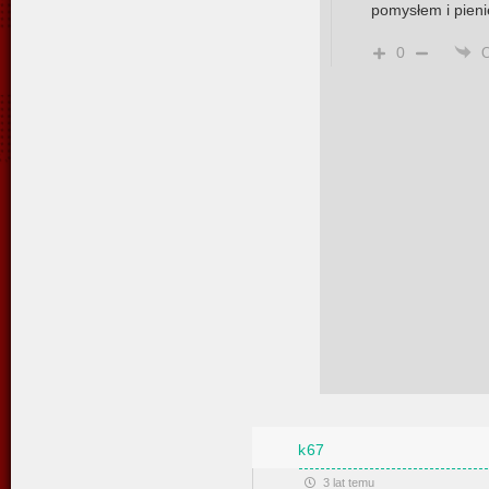
pomysłem i pien
0
k67
3 lat temu