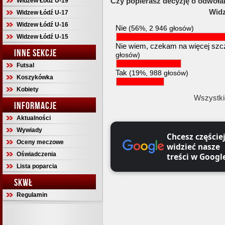
Czy popierasz decyzję o odwoła
Widzew Łódź U-19
Wid
Widzew Łódź U-17
Widzew Łódź U-16
Nie
(56%, 2 946 głosów)
Widzew Łódź U-15
Nie wiem, czekam na więcej szc
INNE SEKCJE
głosów)
Futsal
Tak
(19%, 988 głosów)
Koszykówka
Kobiety
Wszystki
INFORMACJE
Aktualności
Wywiady
Chcesz częście
Oceny meczowe
widzieć nasze
Oświadczenia
treści w Googl
Lista poparcia
SKWŁ
Regulamin