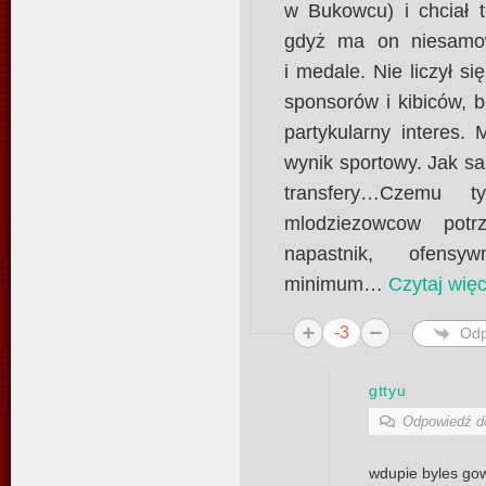
w Bukowcu) i chciał t
gdyż ma on niesamow
i medale. Nie liczył si
sponsorów i kibiców, bo
partykularny interes.
wynik sportowy. Jak sa
transfery…Czemu 
mlodziezowcow pot
napastnik, ofens
minimum
…
Czytaj więc
-3
Odp
gttyu
Odpowiedź 
wdupie byles gow