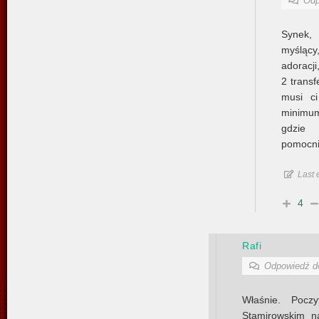
Odp
Synek,
myślący
adoracji
2 transf
musi c
minimu
gdzie 
pomocnik
Last 
4
Rafi
Odpowiedź 
Właśnie. Poczy
Stamirowskim na