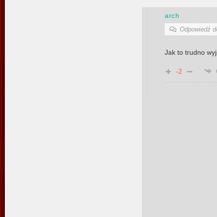
arch
Odpowiedź 
Jak to trudno wy
-2