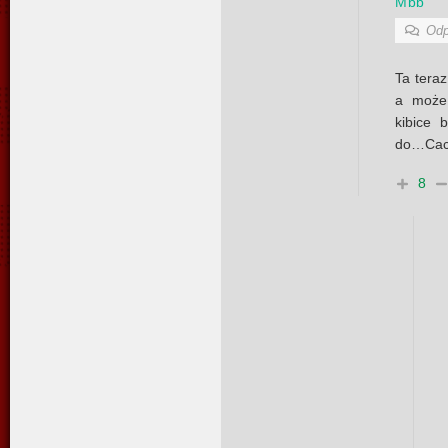
Mbb
Odp
Ta teraz
a może
kibice 
do…Cac
8