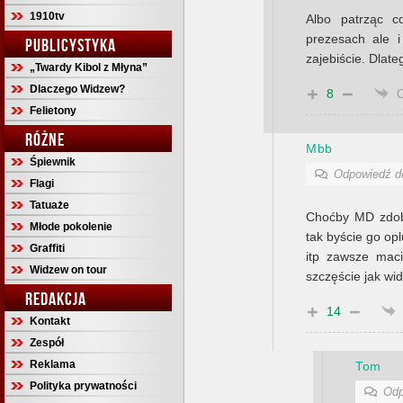
1910tv
Albo patrząc c
prezesach ale i
PUBLICYSTYKA
zajebiście. Dlate
„Twardy Kibol z Młyna”
Dlaczego Widzew?
8
Felietony
RÓŻNE
Mbb
Śpiewnik
Odpowiedź 
Flagi
Tatuaże
Choćby MD zdoby
Młode pokolenie
tak byście go opl
Graffiti
itp zawsze mac
Widzew on tour
szczęście jak wi
REDAKCJA
14
Kontakt
Zespół
Reklama
Tom
Polityka prywatności
Odp