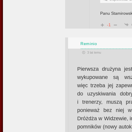
Panu Stamirowski
-1
Reminio
3 lat temu
Pierwsza drużyna jest
wykupowane są wszy
więc trzeba jej zapew
do uzyskiwania dobry
i trenerzy, muszą pr
ponieważ bez niej ws
Dróżdża w Widzewie, in
pomników (nowy autoka