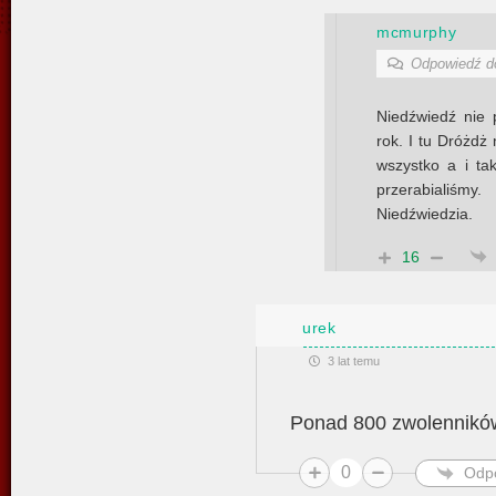
mcmurphy
Odpowiedź 
Niedźwiedź nie 
rok. I tu Dróżdż
wszystko a i ta
przerabialiś
Niedźwiedzia.
16
urek
3 lat temu
Ponad 800 zwolenników
0
Odp