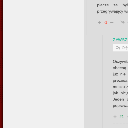
płacze za by
przegrywający wsz
-1
ZAWSZ
Odp
Oczywiś
obecną 
już nie
prezesa,
meczu z
jak nic
Jeden c
poprawa 
21